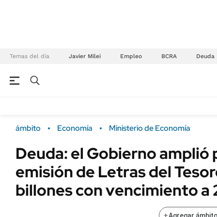
Temas del día
Javier Milei
Empleo
BCRA
Deuda
NEGOCIOS
ÚLTIMAS NOTICIAS
Especiales Ámbito
ECONOMÍA
ámbito
Economía
Ministerio de Economía
Real Estate
Banco de Datos
Deuda: el Gobierno amplió 
Sustentabilidad
Campo
emisión de Letras del Teso
Seguros
FINANZAS
ENERGY REPORT
billones con vencimiento a
Dólar
POLÍTICA
Mercados
+
Agregar ámbito
Nacional