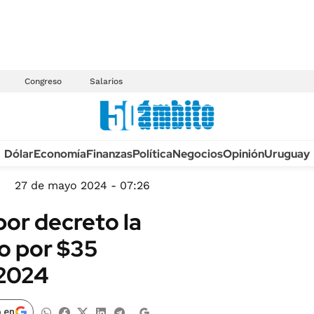
Congreso
Salarios
Anuario autos 2026
Dólar
Economía
Finanzas
Política
Negocios
Opinión
Uruguay
TECNOLOGÍA
NOVEDADES FISCA
MÉXICO
27 de mayo 2024 - 07:26
EDICTOS JUDICIAL
OPINIÓN
por decreto la
MULTAS
MUNDO
ro por $35
LICITACIONES
INFORMACIÓN GENERAL
 2024
CUADROS TARIFAR
ESPECTÁCULOS
RECALL
DEPORTES
 en