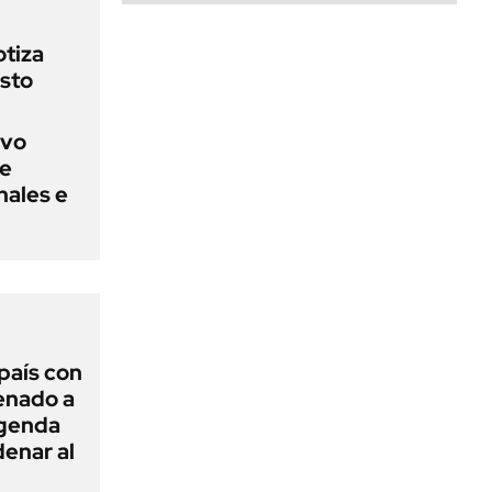
otiza
sto
evo
ue
nales e
 país con
Senado a
agenda
enar al