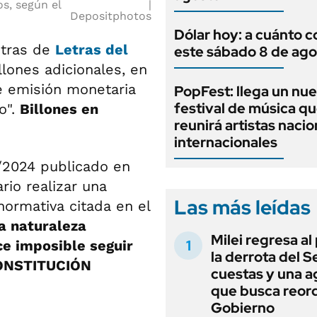
os, según el
Depositphotos
Dólar hoy: a cuánto c
etras de
Letras del
este sábado 8 de ago
lones adicionales, en
e emisión monetaria
PopFest: llega un nu
festival de música q
o".
Billones en
reunirá artistas nacio
internacionales
/2024 publicado en
rio realizar una
Las más leídas
ormativa citada en el
la naturaleza
Milei regresa al
ce imposible seguir
la derrota del 
 CONSTITUCIÓN
cuestas y una 
que busca reord
Gobierno