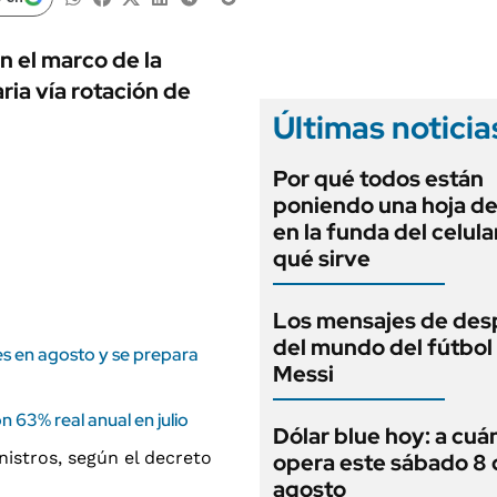
ANUARIO 2025
LIFESTYLE
EDICIÓN IMPRESA
AUTOS
n el marco de la
ia vía rotación de
Últimas noticia
Por qué todos están
poniendo una hoja de
en la funda del celula
qué sirve
Los mensajes de des
del mundo del fútbol
s en agosto y se prepara
Messi
n 63% real anual en julio
Dólar blue hoy: a cuá
opera este sábado 8 
agosto