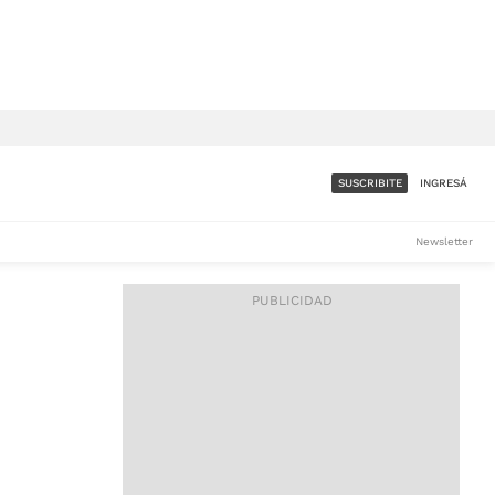
SUSCRIBITE
INGRESÁ
SUMATE A LA COMUNIDAD
Newsletter
DE ÁMBITO
LES
ACCESO FULL - $1.800/MES
ES
CORPORATIVO - CONSULTAR
Si tenés dudas comunicate
con nosotros a
IOS
suscripciones@ambito.com.ar
Llamanos al (54) 11 4556-
9147/48 o
al (54) 11 4449-3256 de lunes a