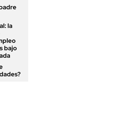
 padre
l: la
e
mpleo
s bajo
cada
e
edades?