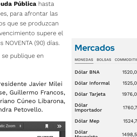
uda Pública
hasta
s, para afrontar las
os que se produzcan
o vencimiento supere el
los NOVENTA (90) días.
Mercados
 se publique en
MONEDAS
BOLSAS
COMMODITI
Dólar BNA
1520,
esidente Javier Milei
Dólar Informal
1525,
se, Guillermo Francos,
Dólar Tarjeta
1976,
ariano Cúneo Libarona,
Dólar
1760,
ndra Petovello.
Importador
Dólar Mep
1524,
Dólar
1498,
Mayorista