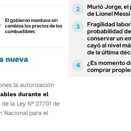
Murió Jorge, el
de Lionel Messi
El gobierno mantuvo sin
Fragilidad labora
cambios los precios de los
probabilidad d
combustibles
conservar un e
cayó al nivel má
de la última dé
la nueva
¿Es momento d
comprar propi
ones la autorización
ables durante el
 de la Ley N° 27.701 de
 Nacional para el