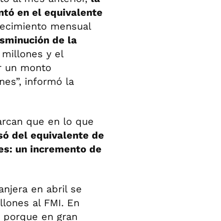
tó en el equivalente
recimiento mensual
isminución de la
millones y el
r un monto
nes”, informó la
arcan que en lo que
ó del equivalente de
es: un incremento de
njera en abril se
lones al FMI. En
s porque en gran