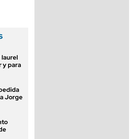
viernes de 10 a 18
s
 laurel
r y para
pedida
 a Jorge
nto
de