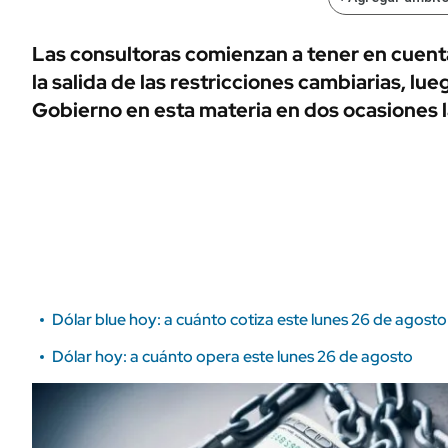
ÁMBITO DEBATE
Municipios
MEDIAKIT AMBITO DEBATE
Las consultoras comienzan a tener en cuenta 
URUGUAY
la salida de las restricciones cambiarias, lue
Gobierno en esta materia en dos ocasiones 
Dólar blue hoy: a cuánto cotiza este lunes 26 de agosto
Dólar hoy: a cuánto opera este lunes 26 de agosto