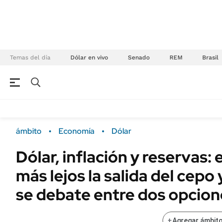
Temas del día
Dólar en vivo
Senado
REM
Brasil
NEGOCIOS
ÚLTIMAS NOTICIAS
Especiales Ámbito
ECONOMÍA
ámbito
Economía
Dólar
Real Estate
Banco de Datos
Dólar, inflación y reservas:
Sustentabilidad
Campo
más lejos la salida del cepo
Seguros
FINANZAS
ENERGY REPORT
se debate entre dos opcion
Dólar
POLÍTICA
Mercados
+
Agregar ámbito
Nacional