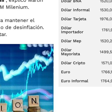
Dólar BNA
1520,
FM Milenium.
Dólar Informal
1530,
Dólar Tarjeta
1976,
ara mantener el
o de desinflación.
Dólar
1761,
Importador
ar.
Dólar Mep
1520,
Dólar
1499,
Mayorista
Dólar Cripto
1571,
Euro
1766,
Euro Informal
1764,