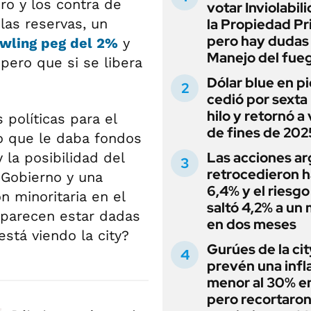
ro y los contra de
votar Inviolabil
las reservas, un
la Propiedad Pr
pero hay dudas
wling peg del 2%
y
Manejo del fue
%
pero que si se libera
Dólar blue en p
cedió por sexta 
hilo y retornó a
 políticas para el
de fines de 202
o que le daba fondos
Las acciones ar
 la posibilidad del
retrocedieron h
 Gobierno y una
6,4% y el riesgo
n minoritaria en el
saltó 4,2% a un
o parecen estar dadas
en dos meses
está viendo la city?
Gurúes de la cit
prevén una infl
menor al 30% e
pero recortaron