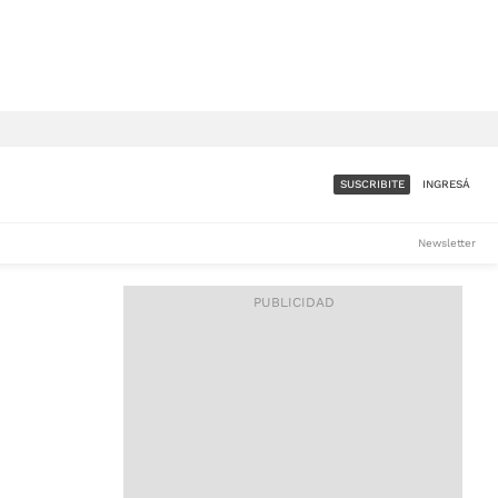
SUSCRIBITE
INGRESÁ
SUMATE A LA COMUNIDAD
Newsletter
DE ÁMBITO
LES
ACCESO FULL - $1.800/MES
ES
CORPORATIVO - CONSULTAR
Si tenés dudas comunicate
con nosotros a
IOS
suscripciones@ambito.com.ar
Llamanos al (54) 11 4556-
9147/48 o
al (54) 11 4449-3256 de lunes a