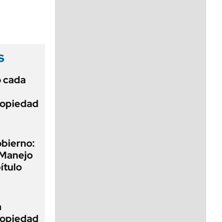
viernes de 10 a 18
s
ó cada
Propiedad
obierno:
 Manejo
ítulo
a
Propiedad