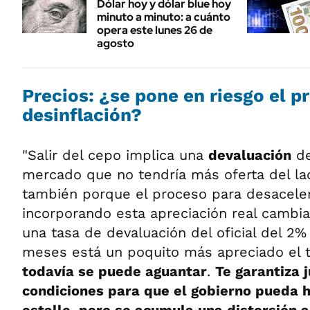
Dólar hoy y dólar blue hoy
minuto a minuto: a cuánto
opera este lunes 26 de
agosto
Precios: ¿se pone en riesgo el p
desinflación?
"Salir del cepo implica una
devaluación
de
mercado que no tendría más oferta del lad
también porque el proceso para desacelera
incorporando esta apreciación real cambi
una tasa de devaluación del oficial del 2%
meses está un poquito más apreciado el 
todavía se puede aguantar
.
Te garantiza 
condiciones para que el gobierno pueda h
estalle, pero se acumula una distorsión a