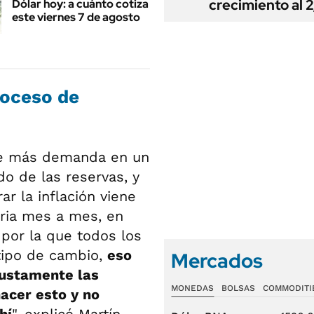
crecimiento al 
Dólar hoy: a cuánto cotiza
este viernes 7 de agosto
roceso de
 más demanda en un
o de las reservas, y
r la inflación viene
aria mes a mes, en
 por la que todos los
tipo de cambio,
eso
Mercados
justamente las
MONEDAS
BOLSAS
COMMODITI
acer esto y no
hí
", explicó Martín