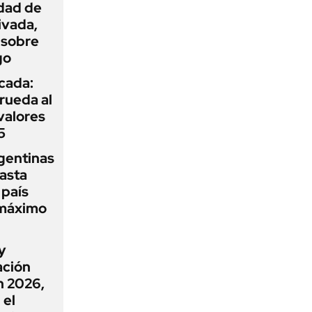
idad de
ivada,
 sobre
go
icada:
rueda al
 valores
5
gentinas
asta
 país
 máximo
y
ación
n 2026,
 el