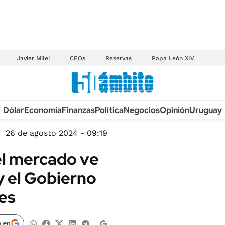
Javier Milei
CEOs
Reservas
Papa León XIV
Anuario autos 2026
Dólar
Economía
Finanzas
Política
Negocios
Opinión
Uruguay
TECNOLOGÍA
NOVEDADES FISCA
MÉXICO
26 de agosto 2024 - 09:19
EDICTOS JUDICIAL
OPINIÓN
 el mercado ve
MULTAS
MUNDO
 y el Gobierno
LICITACIONES
INFORMACIÓN GENERAL
es
CUADROS TARIFAR
ESPECTÁCULOS
RECALL
DEPORTES
 en