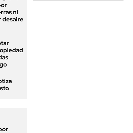
bor
rras ni
 desaire
otar
Propiedad
das
ego
otiza
osto
por