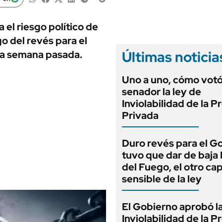
ANUARIO 2025
LIFESTYLE
EDICIÓN IMPRESA
AUTOS
el riesgo político de
go del revés para el
Últimas noticia
la semana pasada.
Uno a uno, cómo vot
senador la ley de
Inviolabilidad de la 
Privada
Duro revés para el G
tuvo que dar de baja
del Fuego, el otro cap
sensible de la ley
El Gobierno aprobó l
Inviolabilidad de la 