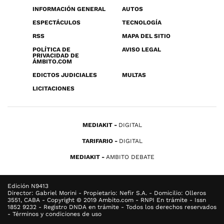
INFORMACIÓN GENERAL
AUTOS
ESPECTÁCULOS
TECNOLOGÍA
RSS
MAPA DEL SITIO
POLÍTICA DE
AVISO LEGAL
PRIVACIDAD DE
ÁMBITO.COM
EDICTOS JUDICIALES
MULTAS
LICITACIONES
MEDIAKIT
DIGITAL
TARIFARIO
DIGITAL
MEDIAKIT
AMBITO DEBATE
Edición N9413
Director: Gabriel Morini - Propietario: Nefir S.A. - Domicilio: Olleros
3551, CABA - Copyright © 2019 Ambito.com - RNPI En trámite - Issn
1852 9232 - Registro DNDA en trámite - Todos los derechos reservados
- Términos y condiciones de uso