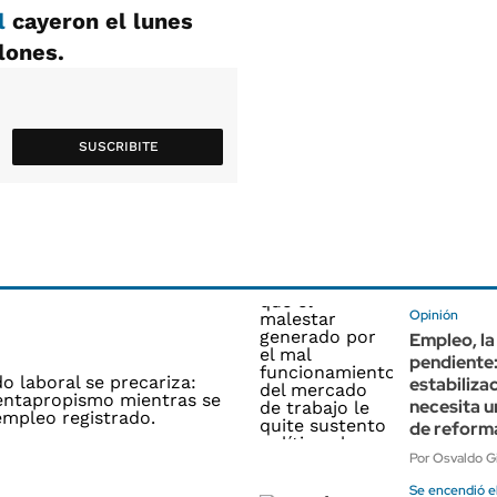
al
cayeron el lunes
llones.
SUSCRIBITE
Opinión
Empleo, l
pendiente:
estabiliza
necesita u
de reform
Por Osvaldo G
Se encendió e