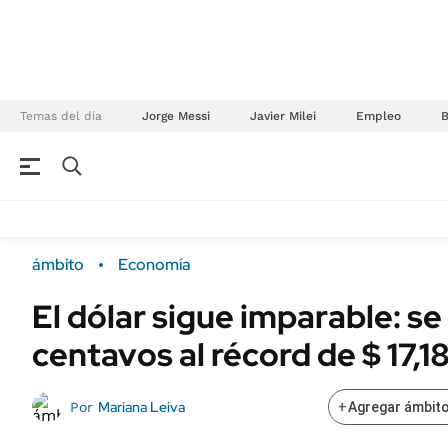
Temas del día
Jorge Messi
Javier Milei
Empleo
NEGOCIOS
ÚLTIMAS NOTICIAS
Especiales Ámbito
ECONOMÍA
ámbito
Economía
Real Estate
Banco de Datos
El dólar sigue imparable: se
Sustentabilidad
Campo
centavos al récord de $ 17,1
Seguros
FINANZAS
ENERGY REPORT
Dólar
Mariana Leiva
Por
+
Agregar ámbito
POLÍTICA
Mercados
Nacional