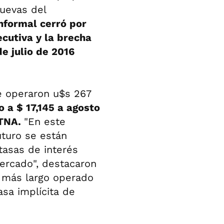
uevas del
informal cerró por
ecutiva y la brecha
de julio de 2016
e operaron u$s 267
o a $ 17,145 a agosto
%TNA.
"En este
uturo se están
tasas de interés
mercado", destacaron
 más largo operado
asa implícita de