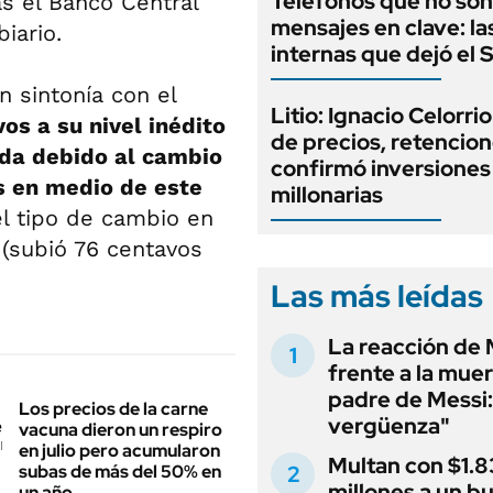
Teléfonos que no son
s el Banco Central
mensajes en clave: la
iario.
internas que dejó el
n sintonía con el
Litio: Ignacio Celorri
os a su nivel inédito
de precios, retencion
da debido al cambio
confirmó inversiones
es en medio de este
millonarias
el tipo de cambio en
 (subió 76 centavos
Las más leídas
La reacción de 
frente a la muer
padre de Messi:
Los precios de la carne
vergüenza"
vacuna dieron un respiro
en julio pero acumularon
Multan con $1.8
subas de más del 50% en
millones a un b
un año