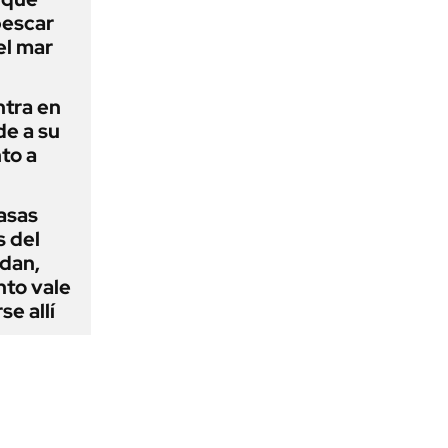
pescar
el mar
ntra en
de a su
to a
casas
s del
dan,
nto vale
se allí