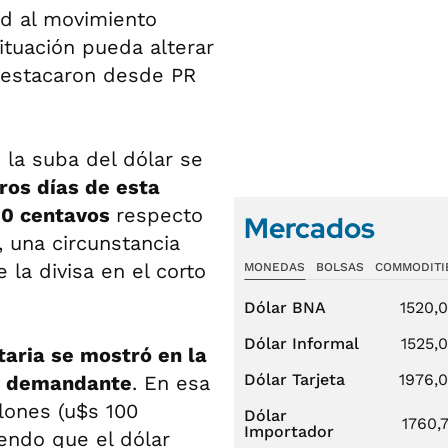
dad al movimiento
ituación pueda alterar
 destacaron desde PR
 la suba del dólar se
ros días de esta
30 centavos
respecto
Mercados
, una circunstancia
 la divisa en el corto
MONEDAS
BOLSAS
COMMODITI
Dólar BNA
1520,
Dólar Informal
1525,
aria se mostró en la
Dólar Tarjeta
1976,
o demandante
. En esa
lones (u$s 100
Dólar
1760,
Importador
endo que el dólar