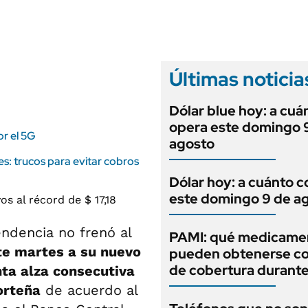
ANUARIO 2025
LIFESTYLE
EDICIÓN IMPRESA
AUTOS
Últimas noticia
Dólar blue hoy: a cuá
opera este domingo 
or el 5G
agosto
es: trucos para evitar cobros
Dólar hoy: a cuánto c
este domingo 9 de a
endencia no frenó al
PAMI: qué medicame
te martes a su nuevo
pueden obtenerse c
de cobertura durant
nta alza consecutiva
orteña
de acuerdo al