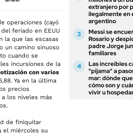
extranjero por 
ilegalmente en 
argentino
de operaciones (cayó
 del feriado en EEUU
Messi se encue
Rosario y despi
n la que las escasas
padre Jorge jun
do un camino sinuoso
familiares
lto cuando se
Las increíbles 
ales incursiones de la
"pijama" a paso
cotización con varios
mar: dónde que
,88. Ya en la última
cómo son y cuá
os precios
vivir u hospedar
 a los niveles más
os.
d de finiquitar
 el miércoles su