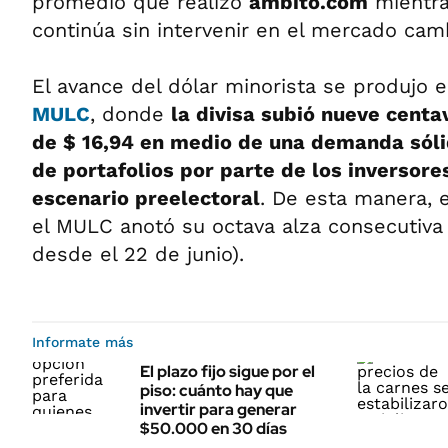
promedio que realizó
ámbito.com
mientra
continúa sin intervenir en el mercado camb
El avance del dólar minorista se produjo e
MULC
, donde
la divisa subió nueve centav
de $ 16,94 en medio de una demanda sóli
de portafolios por parte de los inversor
escenario preelectoral
. De esta manera, 
el MULC anotó su octava alza consecutiva
desde el 22 de junio).
Informate más
El plazo fijo sigue por el
piso: cuánto hay que
invertir para generar
$50.000 en 30 días