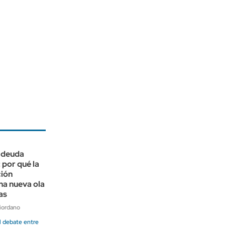
a deuda
 por qué la
ción
na nueva ola
as
iordano
l debate entre