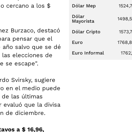
o cercano a los $
Dólar Mep
1524,
Dólar
1498,
Mayorista
ínez Burzaco, destacó
Dólar Cripto
1573,
para pensar que el
Euro
1768,
de año salvo que se dé
Euro Informal
1762,
 las elecciones de
ue se escape".
rdo Svirsky, sugiere
ero en el medio puede
 de las últimas
r evaluó que la divisa
in de diciembre.
avos a $ 16,96,