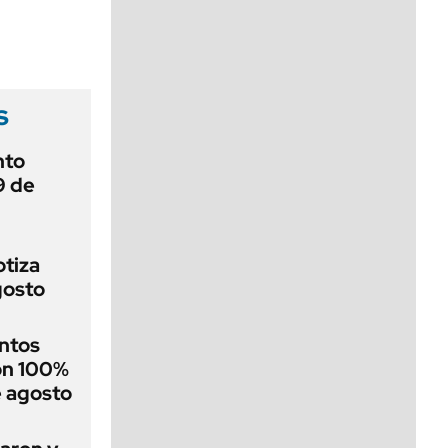
viernes de 10 a 18
s
nto
9 de
otiza
gosto
ntos
on 100%
e agosto