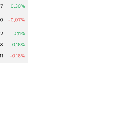
77
0,30%
50
-0,07%
72
0,11%
88
0,16%
11
-0,16%