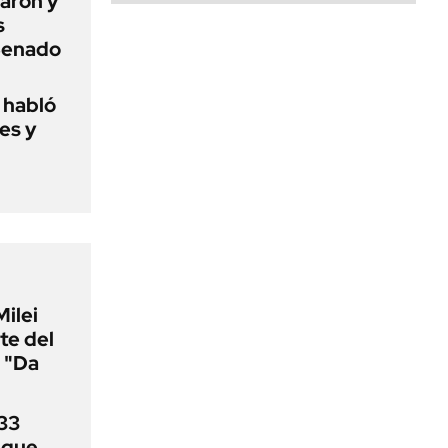
aron y
s
 Senado
o habló
es y
Milei
te del
 "Da
33
uque