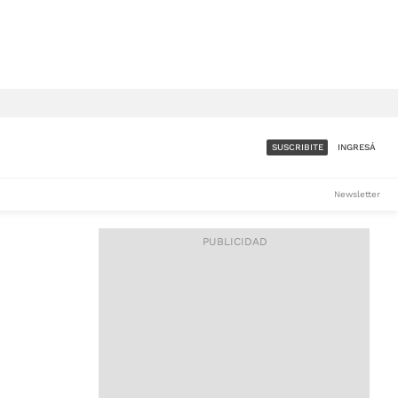
SUSCRIBITE
INGRESÁ
SUMATE A LA COMUNIDAD
Newsletter
DE ÁMBITO
LES
ACCESO FULL - $1.800/MES
ES
CORPORATIVO - CONSULTAR
Si tenés dudas comunicate
con nosotros a
IOS
suscripciones@ambito.com.ar
Llamanos al (54) 11 4556-
9147/48 o
al (54) 11 4449-3256 de lunes a