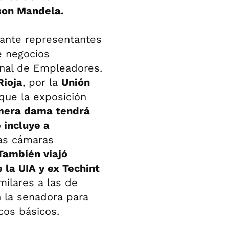
son Mandela.
 ante representantes
e negocios
onal de Empleadores.
Rioja
, por la
Unión
que la exposición
imera dama tendrá
 incluye a
las cámaras
También viajó
 la UIA y ex Techint
milares a las de
 la senadora para
os básicos.