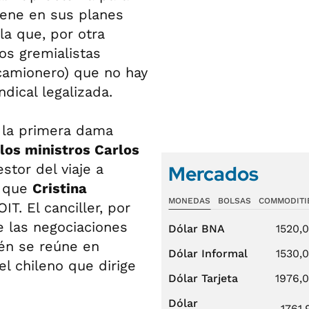
iene en sus planes
la que, por otra
los gremialistas
camionero) que no hay
dical legalizada.
a la primera dama
los ministros Carlos
stor del viaje a
Mercados
o que
Cristina
MONEDAS
BOLSAS
COMMODITI
T. El canciller, por
te las negociaciones
Dólar BNA
1520,
én se reúne en
Dólar Informal
1530,
 el chileno que dirige
Dólar Tarjeta
1976,
Dólar
1761,