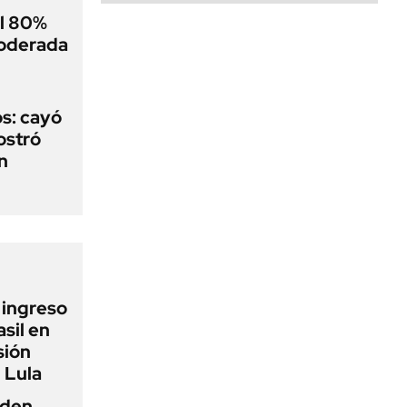
el 80%
moderada
s: cayó
ostró
n
l ingreso
sil en
sión
 Lula
iden