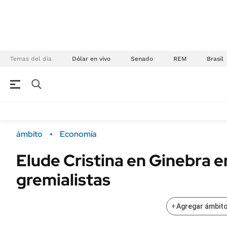
Temas del día
Dólar en vivo
Senado
REM
Brasil
NEGOCIOS
ÚLTIMAS NOTICIAS
Especiales Ámbito
ECONOMÍA
ámbito
Economía
Real Estate
Banco de Datos
Elude Cristina en Ginebra 
Sustentabilidad
Campo
gremialistas
Seguros
FINANZAS
ENERGY REPORT
Dólar
+
Agregar ámbito
POLÍTICA
Mercados
Nacional