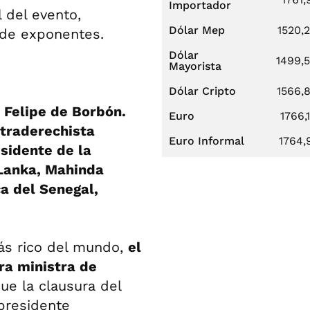
Importador
l del evento,
Dólar Mep
1520,
o de exponentes.
Dólar
1499,
Mayorista
Dólar Cripto
1566,
, Felipe de Borbón.
Euro
1766,
ltraderechista
Euro Informal
1764,
esidente de la
 Lanka, Mahinda
a del Senegal,
ás rico del mundo,
el
era ministra de
ue la clausura del
 presidente