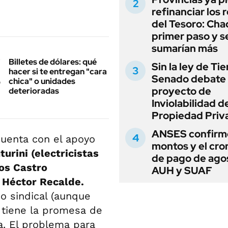
refinanciar los 
del Tesoro: Chac
primer paso y s
sumarían más
Billetes de dólares: qué
Sin la ley de Tie
hacer si te entregan "cara
Senado debate 
chica" o unidades
proyecto de
deterioradas
Inviolabilidad de
Propiedad Priv
ANSES confirmó
Cuenta con el apoyo
montos y el cr
urini (electricistas
de pago de ago
os Castro
AUH y SUAF
 Héctor Recalde.
o sindical (aunque
e tiene la promesa de
a. El problema para