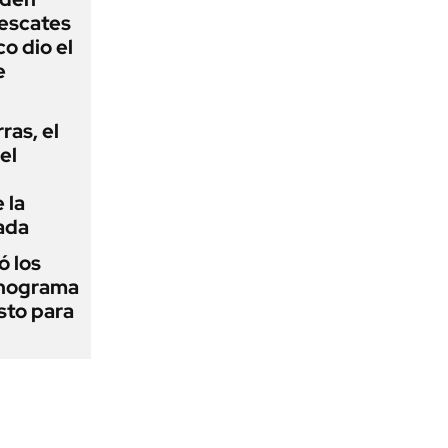
rescates
o dio el
e
rras, el
el
 la
ada
 los
onograma
sto para