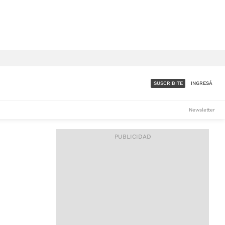
SUSCRIBITE
INGRESÁ
SUMATE A LA COMUNIDAD
Newsletter
DE ÁMBITO
LES
ACCESO FULL - $1.800/MES
ES
CORPORATIVO - CONSULTAR
Si tenés dudas comunicate
con nosotros a
IOS
suscripciones@ambito.com.ar
Llamanos al (54) 11 4556-
9147/48 o
al (54) 11 4449-3256 de lunes a