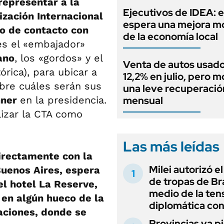
 representar a la
Ejecutivos de IDEA: 
ización Internacional
espera una mejora 
po de contacto con
de la economía local
 es el «embajador»
ano
, los «gordos» y el
Venta de autos usado
órica), para ubicar a
12,2% en julio, pero m
bre cuáles serán sus
una leve recuperació
hner
en la presidencia.
mensual
lizar la CTA como
Las más leídas
irectamente con la
Milei autorizó e
Buenos Aires, espera
de tropas de Bra
el hotel La Reserve,
medio de la ten
 en algún hueco de la
diplomática con
aciones, donde se
Provincias ya p