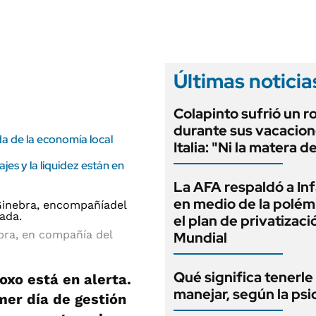
ANUARIO 2025
LIFESTYLE
EDICIÓN IMPRESA
AUTOS
Últimas noticia
Colapinto sufrió un r
durante sus vacacion
a de la economía local
Italia: "Ni la matera d
ajes y la liquidez están en
La AFA respaldó a In
en medio de la polém
el plan de privatizaci
ebra, en compañía del
Mundial
Qué significa tenerle
oxo está en alerta.
manejar, según la psi
mer día de gestión