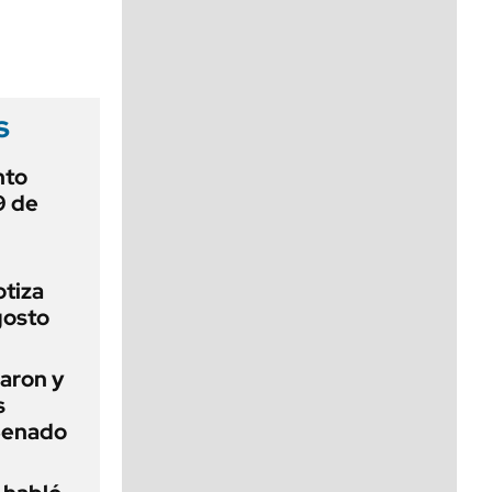
viernes de 10 a 18
s
nto
9 de
otiza
gosto
aron y
s
 Senado