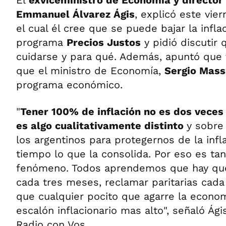
El
exviceministro de Economía y director 
Emmanuel Álvarez Ágis
, explicó este vie
el cual él cree que se puede bajar la inflaci
programa
Precios Justos
y pidió discutir 
cuidarse y para qué. Además, apuntó que v
que el ministro de Economía,
Sergio Mass
programa económico.
"
Tener 100% de inflación no es dos veces
es algo cualitativamente distinto
y sobre
los argentinos para protegernos de la inf
tiempo lo que la consolida. Por eso es tan 
fenómeno. Todos aprendemos que hay que 
cada tres meses, reclamar paritarias cad
que cualquier pocito que agarre la econo
escalón inflacionario mas alto", señaló Ági
Radio con Vos.