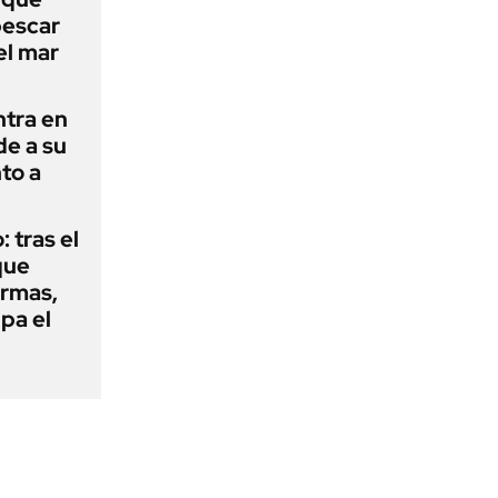
pescar
el mar
ntra en
de a su
to a
: tras el
que
armas,
ipa el