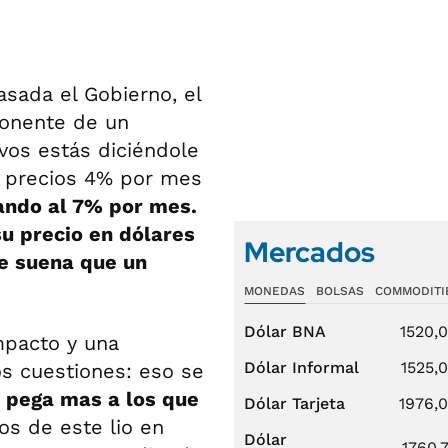
sada el Gobierno, el
ponente de un
 vos estás diciéndole
 precios 4% por mes
ando al 7% por mes.
su precio en dólares
Mercados
e suena que un
MONEDAS
BOLSAS
COMMODITI
Dólar BNA
1520,
mpacto y una
Dólar Informal
1525,
os cuestiones: eso se
 pega mas a los que
Dólar Tarjeta
1976,
s de este lio en
Dólar
1760,