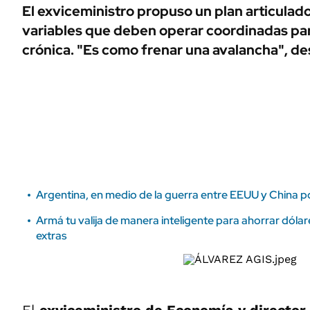
ÁMBITO DEBATE
El exviceministro propuso un plan articulad
Municipios
variables que deben operar coordinadas para
MEDIAKIT AMBITO DEBATE
URUGUAY
crónica. "Es como frenar una avalancha", de
Argentina, en medio de la guerra entre EEUU y China p
Armá tu valija de manera inteligente para ahorrar dólar
extras