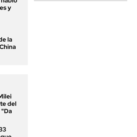
o habló
es y
de la
 China
Milei
te del
 "Da
33
uque