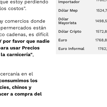
que estoy perdiendo
Importador
los costos".
Dólar Mep
1524,
Dólar
ay comercios donde
1498,
Mayorista
 supermercados están
Dólar Cripto
1572,
o cadenas, es difícil
Euro
1768,
 Y por favor que nadie
para usar Precios
Euro Informal
1762,
 la carnicería"
,
cercanía en el
 consumimos los
ies, chinos y
acer a compra del