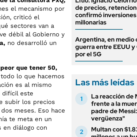
de la consultora PxQ,
Litio: Ignacio Celorri
de precios, retencion
rnes el mecanismo por
confirmó inversiones
ón, criticó el
millonarias
qué sectores van a
e débil al Gobierno y
Argentina, en medio 
a,
no desarrolló un
guerra entre EEUU y
por el 5G
 peor que tener 50,
 todo lo que hacemos
Las más leídas
lación es al mismo
difícil este
La reacción de 
subir los precios
frente a la muer
a dos meses. Eso hace
padre de Messi:
vergüenza"
mía te meta en un
s en diálogo con
Multan con $1.8
millones a un b