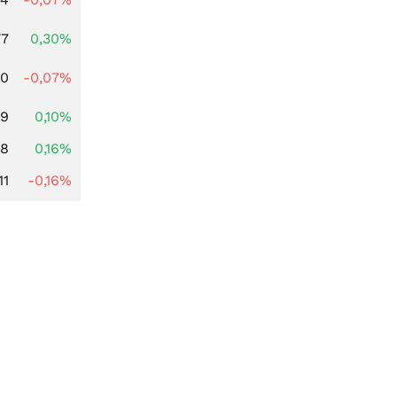
77
0,30%
50
-0,07%
89
0,10%
88
0,16%
11
-0,16%