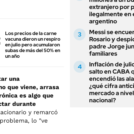
extranjero por 
ilegalmente en 
argentino
Messi se encue
Los precios de la carne
Rosario y despi
vacuna dieron un respiro
en julio pero acumularon
padre Jorge jun
subas de más del 50% en
familiares
un año
Inflación de julio
salto en CABA 
encendió las al
tar una
¿qué cifra antic
no que viene, arrasa
mercado a nivel
crónica es algo que
nacional?
ctar durante
lacionario y remarcó
problema, lo "ve