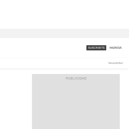
SUSCRIBITE
INGRESÁ
SUMATE A LA COMUNIDAD
Newsletter
DE ÁMBITO
LES
ACCESO FULL - $1.800/MES
ES
CORPORATIVO - CONSULTAR
Si tenés dudas comunicate
con nosotros a
IOS
suscripciones@ambito.com.ar
Llamanos al (54) 11 4556-
9147/48 o
al (54) 11 4449-3256 de lunes a