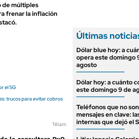
ANUARIO 2025
o de múltiples
LIFESTYLE
EDICIÓN IMPRESA
 frenar la inflación
AUTOS
stacó.
Últimas noticia
Dólar blue hoy: a cuá
opera este domingo 
agosto
Dólar hoy: a cuánto c
or el 5G
este domingo 9 de a
es: trucos para evitar cobros
Teléfonos que no son
mensajes en clave: la
internas que dejó el
Télam