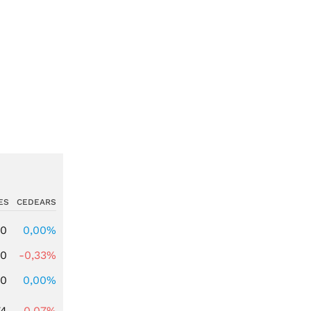
ES
CEDEARS
00
0,00%
00
-0,33%
00
0,00%
74
-0,07%