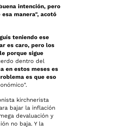
buena intención, pero
e esa manera", acotó
eguís teniendo ese
r es caro, pero los
ble porque sigue
uerdo dentro del
a en estos meses es
 problema es que eso
onómico".
nista kirchnerista
ra bajar la inflación
 mega devaluación y
ión no baja. Y la