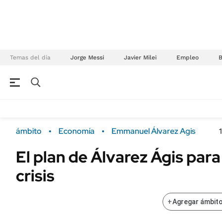
Temas del día
Jorge Messi
Javier Milei
Empleo
NEGOCIOS
ÚLTIMAS NOTICIAS
Especiales Ámbito
ECONOMÍA
ámbito
Economía
Emmanuel Álvarez Agis
Real Estate
Banco de Datos
El plan de Álvarez Ágis para 
Sustentabilidad
Campo
crisis
Seguros
FINANZAS
ENERGY REPORT
Dólar
+
Agregar ámbito
POLÍTICA
Mercados
Nacional