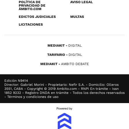
POLÍTICA DE
AVISO LEGAL
PRIVACIDAD DE
ÁMBITO.COM
EDICTOS JUDICIALES
MULTAS
LICITACIONES
MEDIAKIT
DIGITAL
TARIFARIO
DIGITAL
MEDIAKIT
AMBITO DEBATE
Edición N9414
Director: Gabriel Morini - Propietario: Nefir S.A. - Domicilio: Olleros
3551, CABA - Copyright © 2019 Ambito.com - RNPI En trámite - Issn
1852 9232 - Registro DNDA en trámite - Todos los derechos reservados
- Términos y condiciones de uso