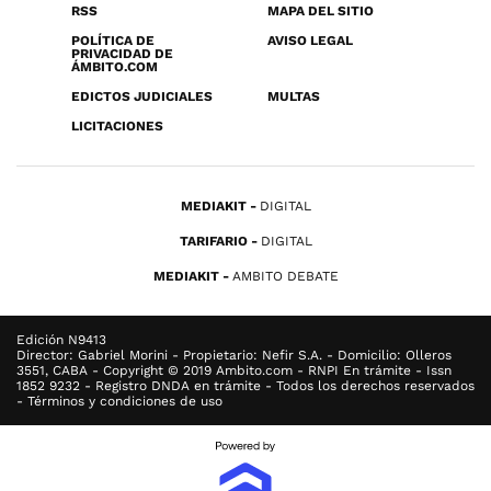
RSS
MAPA DEL SITIO
POLÍTICA DE
AVISO LEGAL
PRIVACIDAD DE
ÁMBITO.COM
EDICTOS JUDICIALES
MULTAS
LICITACIONES
MEDIAKIT
DIGITAL
TARIFARIO
DIGITAL
MEDIAKIT
AMBITO DEBATE
Edición N9413
Director: Gabriel Morini - Propietario: Nefir S.A. - Domicilio: Olleros
3551, CABA - Copyright © 2019 Ambito.com - RNPI En trámite - Issn
1852 9232 - Registro DNDA en trámite - Todos los derechos reservados
- Términos y condiciones de uso