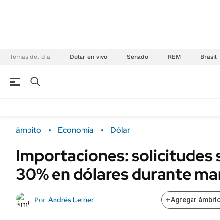
Temas del día
Dólar en vivo
Senado
REM
Brasil
NEGOCIOS
ÚLTIMAS NOTICIAS
Especiales Ámbito
ECONOMÍA
ámbito
Economía
Dólar
Real Estate
Banco de Datos
Importaciones: solicitudes 
Sustentabilidad
Campo
30% en dólares durante ma
Seguros
FINANZAS
ENERGY REPORT
Dólar
Andrés Lerner
Por
+
Agregar ámbito
POLÍTICA
Mercados
Nacional