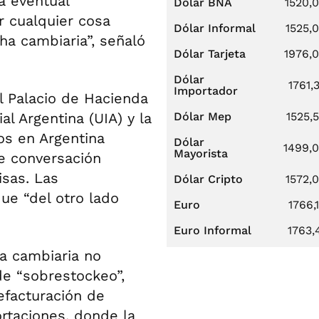
a eventual
Dólar BNA
1520,
r cualquier cosa
Dólar Informal
1525,
ha cambiaria”, señaló
Dólar Tarjeta
1976,
Dólar
1761,
Importador
l Palacio de Hacienda
al Argentina (UIA) y la
Dólar Mep
1525,
s en Argentina
Dólar
1499,
Mayorista
e conversación
isas. Las
Dólar Cripto
1572,
ue “del otro lado
Euro
1766,
Euro Informal
1763,
a cambiaria no
de “sobrestockeo”,
efacturación de
rtaciones, donde la