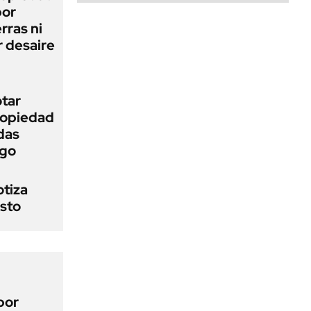
bor
rras ni
 desaire
otar
Propiedad
das
ego
otiza
osto
por