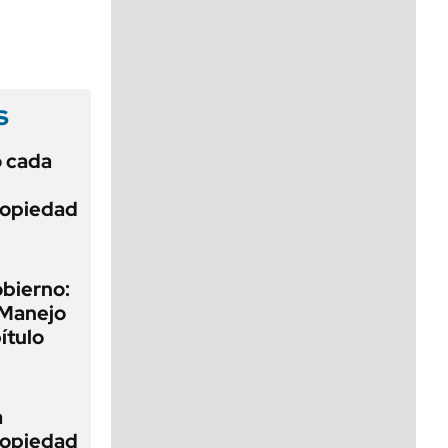
viernes de 10 a 18
s
ó cada
Propiedad
obierno:
 Manejo
ítulo
a
Propiedad