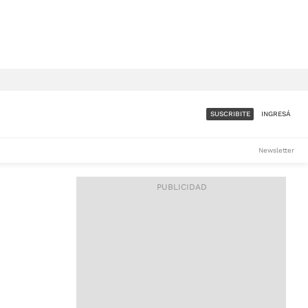
SUSCRIBITE
INGRESÁ
SUMATE A LA COMUNIDAD
Newsletter
DE ÁMBITO
LES
ACCESO FULL - $1.800/MES
ES
CORPORATIVO - CONSULTAR
Si tenés dudas comunicate
con nosotros a
IOS
suscripciones@ambito.com.ar
Llamanos al (54) 11 4556-
9147/48 o
al (54) 11 4449-3256 de lunes a