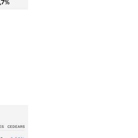
2,7%
ES
CEDEARS