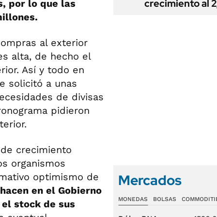
crecimiento al 
, por lo que las
illones.
compras al exterior
s alta, de hecho el
ior. Así y todo en
 solicitó a unas
necesidades de divisas
cronograma pidieron
erior.
 de crecimiento
os organismos
lamativo optimismo de
Mercados
 hacen en el Gobierno
MONEDAS
BOLSAS
COMMODITI
el stock de sus