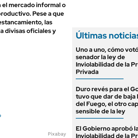
ANUARIO 2025
en el mercado informal o
LIFESTYLE
EDICIÓN IMPRESA
productivo. Pese a que
AUTOS
estancamiento, las
 divisas oficiales y
Últimas noticia
Uno a uno, cómo vot
senador la ley de
Inviolabilidad de la 
Privada
Duro revés para el G
tuvo que dar de baja
del Fuego, el otro cap
sensible de la ley
o
El Gobierno aprobó l
Pixabay
Inviolabilidad de la 