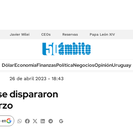
Javier Milei
CEOs
Reservas
Papa León XIV
Anuario autos 2026
Dólar
Economía
Finanzas
Política
Negocios
Opinión
Uruguay
TECNOLOGÍA
NOVEDADES FISCA
MÉXICO
26 de abril 2023 - 18:43
EDICTOS JUDICIAL
OPINIÓN
se dispararon
MULTAS
MUNDO
rzo
LICITACIONES
INFORMACIÓN GENERAL
CUADROS TARIFAR
ESPECTÁCULOS
 en
RECALL
DEPORTES