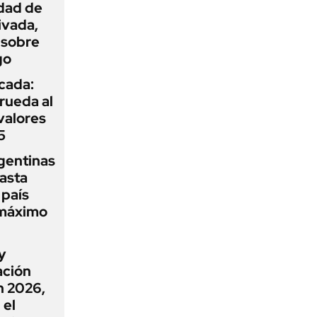
idad de
ivada,
 sobre
go
icada:
rueda al
 valores
5
gentinas
asta
 país
 máximo
y
ación
n 2026,
 el