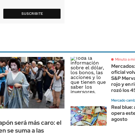
SUSCRIBITE
Minuto a m
Mercados: 
oficial volv
S&P Merva
rojo y en r
rozó los 
Mercado cambi
Real blue:
opera este
agosto
Japón será más caro: el
yen se suma a las