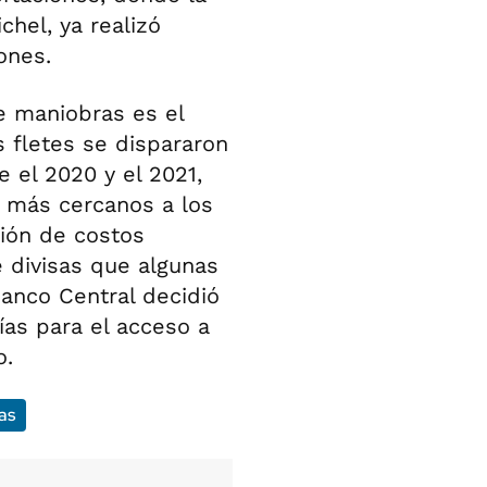
hel, ya realizó
ones.
e maniobras es el
s fletes se dispararon
e el 2020 y el 2021,
s más cercanos a los
ción de costos
e divisas que algunas
Banco Central decidió
as para el acceso a
o.
as