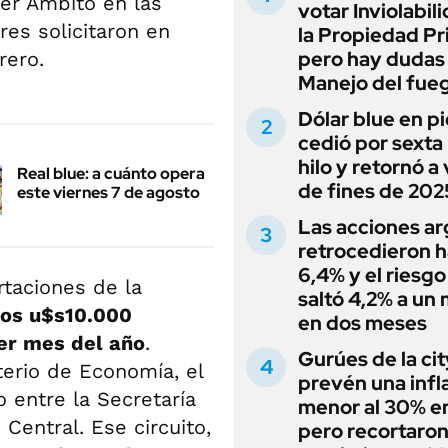
er Ámbito en las
votar Inviolabil
res solicitaron en
la Propiedad Pr
pero hay dudas
rero.
Manejo del fue
Dólar blue en p
cedió por sexta 
hilo y retornó a
Real blue: a cuánto opera
de fines de 202
este viernes 7 de agosto
Las acciones ar
retrocedieron h
6,4% y el riesgo
rtaciones de la
saltó 4,2% a un
nos u$s10.000
en dos meses
cer mes del año
.
Gurúes de la cit
terio de Economía, el
prevén una infl
 entre la Secretaría
menor al 30% e
Central. Ese circuito,
pero recortaron