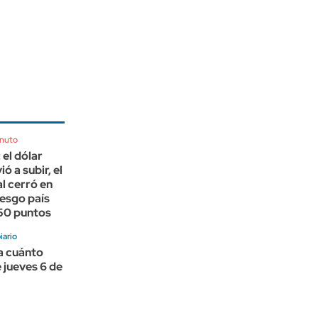
inuto
el dólar
ió a subir, el
l cerró en
iesgo país
450 puntos
ario
 a cuánto
 jueves 6 de