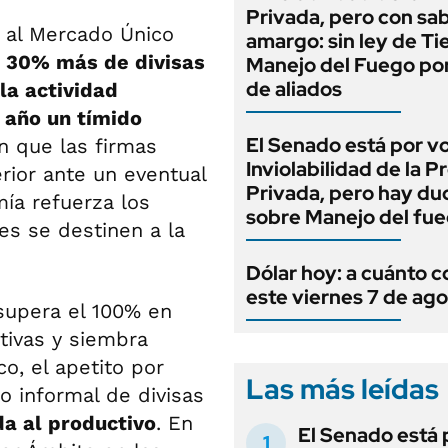
Privada, pero con sa
 al Mercado Único
amargo: sin ley de Tie
n 30% más de divisas
Manejo del Fuego por
de aliados
la actividad
 año un tímido
El Senado está por v
n que las firmas
Inviolabilidad de la 
rior ante un eventual
Privada, pero hay du
mía refuerza los
sobre Manejo del fu
es se destinen a la
Dólar hoy: a cuánto c
este viernes 7 de ag
 supera el 100% en
tivas y siembra
o, el apetito por
Las más leídas
do informal de divisas
da al productivo
. En
El Senado está 