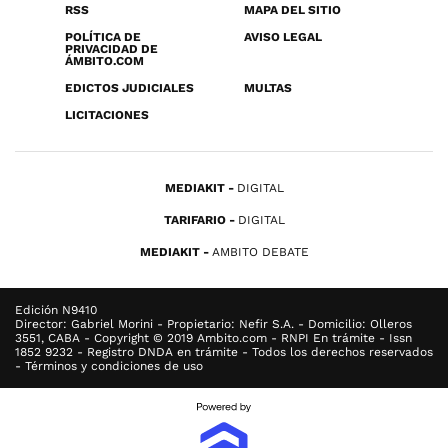
RSS
MAPA DEL SITIO
POLÍTICA DE
AVISO LEGAL
PRIVACIDAD DE
ÁMBITO.COM
EDICTOS JUDICIALES
MULTAS
LICITACIONES
MEDIAKIT
DIGITAL
TARIFARIO
DIGITAL
MEDIAKIT
AMBITO DEBATE
Edición N9410
Director: Gabriel Morini - Propietario: Nefir S.A. - Domicilio: Olleros
3551, CABA - Copyright © 2019 Ambito.com - RNPI En trámite - Issn
1852 9232 - Registro DNDA en trámite - Todos los derechos reservados
- Términos y condiciones de uso