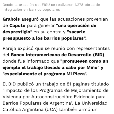
Desde la creación del FISU se realizaron 1.278 obras de
integración en barrios populares
Grabois
aseguró que las acusaciones provenían
de
Caputo
para generar
"una operación de
desprestigio"
en su contra y
"sacarle
presupuesto a los barrios populares".
Pareja explicó que se reunió con representantes
del
Banco Interamericano de Desarrollo (BID)
,
donde fue informado que
"promueven como un
ejemplo el trabajo llevado a cabo por Miño" y
"especialmente el programa Mi Pieza".
El BID publicó un trabajo de 81 páginas titulado
"Impacto de los Programas de Mejoramiento de
Vivienda por Autoconstrucción: Evidencia para
Barrios Populares de Argentina". La Universidad
Católica Argentina (UCA) también armó un