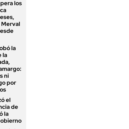
upera los
oca
eses,
P Merval
desde
obó la
 la
ada,
 amargo:
s ni
go por
dos
zó el
ncia de
ó la
Gobierno