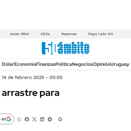
Javier Milei
CEOs
Reservas
Papa León XIV
Anuario autos 2026
Dólar
Economía
Finanzas
Política
Negocios
Opinión
Uruguay
TECNOLOGÍA
NOVEDADES FISCA
MÉXICO
14 de febrero 2025 - 00:00
EDICTOS JUDICIAL
OPINIÓN
 arrastre para
MULTAS
MUNDO
LICITACIONES
INFORMACIÓN GENERAL
CUADROS TARIFAR
ESPECTÁCULOS
 en
RECALL
DEPORTES