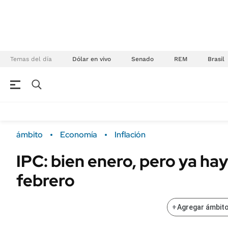
Temas del día
Dólar en vivo
Senado
REM
Brasil
NEGOCIOS
ÚLTIMAS NOTICIAS
Especiales Ámbito
ECONOMÍA
ámbito
Economía
Inflación
Real Estate
Banco de Datos
IPC: bien enero, pero ya hay
Sustentabilidad
Campo
febrero
Seguros
FINANZAS
ENERGY REPORT
Dólar
+
Agregar ámbito
POLÍTICA
Mercados
Nacional