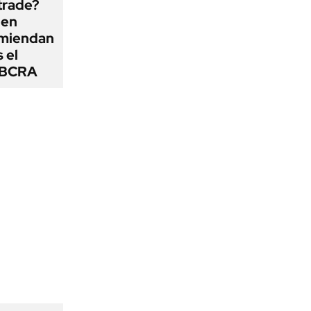
 trade?
 en
omiendan
s el
l BCRA