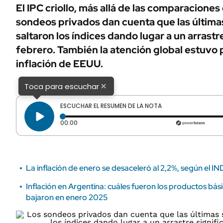
ÁMBITO DEBATE
El IPC criollo, más allá de las comparaciones c
Municipios
sondeos privados dan cuenta que las últim
MEDIAKIT AMBITO DEBATE
URUGUAY
saltaron los índices dando lugar a un arrastr
febrero. También la atención global estuvo 
inflación de EEUU.
×
Toca para escuchar
ESCUCHAR EL RESUMEN DE LA NOTA
Tiempo transcurrido: 0 segundos
00:00
La inflación de enero se desaceleró al 2,2%, según el I
Inflación en Argentina: cuáles fueron los productos bá
bajaron en enero 2025