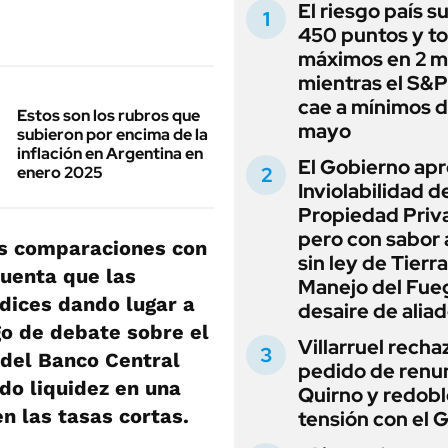
El riesgo país s
450 puntos y t
máximos en 2 m
mientras el S&
cae a mínimos 
Estos son los rubros que
mayo
subieron por encima de la
inflación en Argentina en
El Gobierno apr
enero 2025
Inviolabilidad de
Propiedad Priv
pero con sabor
las comparaciones con
sin ley de Tierra
cuenta que las
Manejo del Fue
dices dando lugar a
desaire de alia
lgo de debate sobre el
Villarruel recha
 del Banco Central
pedido de renu
do liquidez en una
Quirno y redobl
n las tasas cortas.
tensión con el 