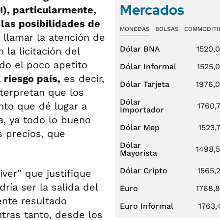
Mercados
I), particularmente,
 las posibilidades de
MONEDAS
BOLSAS
COMMODITI
e llamar la atención de
Dólar BNA
1520,
 la licitación del
o el poco apetito
Dólar Informal
1525,
l
riesgo país,
es decir,
Dólar Tarjeta
1976,
nterpretan que los
Dólar
nto que dé lugar a
1760,
Importador
a, ya todo lo bueno
Dólar Mep
1523,
 precios, que
Dólar
1498,
Mayorista
Dólar Cripto
1565,
ver” que justifique
ría ser la salida del
Euro
1768,
ente resultado
Euro Informal
1763,
ntras tanto, desde los