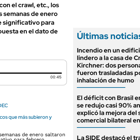
ANUARIO 2025
on el crawl, etc., los
LIFESTYLE
EDICIÓN IMPRESA
as semanas de enero
AUTOS
e significativo para
puesta en el dato de
Últimas noticia
Incendio en un edific
lindero a la casa de C
Kirchner: dos person
fueron trasladadas p
Duración: 45 segundos
00:45
inhalación de humo
El déficit con Brasil 
se redujo casi 90% an
NDEC
explicó la mejora del 
sicos que más subieron y
comercial bilateral en
La SIDE destacó el tr