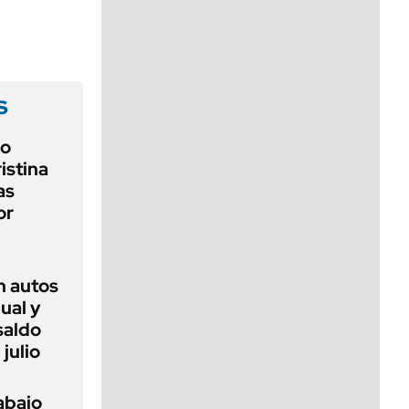
viernes de 10 a 18
s
io
ristina
as
or
en autos
ual y
saldo
 julio
abajo