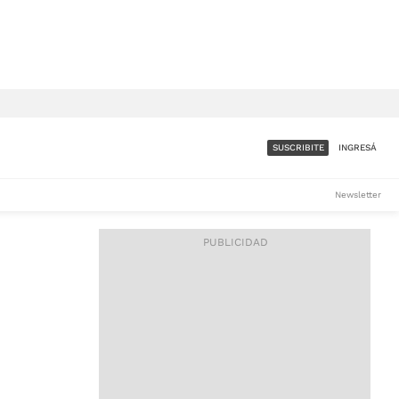
SUSCRIBITE
INGRESÁ
SUMATE A LA COMUNIDAD
Newsletter
DE ÁMBITO
LES
ACCESO FULL - $1.800/MES
ES
CORPORATIVO - CONSULTAR
Si tenés dudas comunicate
con nosotros a
IOS
suscripciones@ambito.com.ar
Llamanos al (54) 11 4556-
9147/48 o
al (54) 11 4449-3256 de lunes a