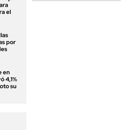
ara
ra el
las
as por
les
e en
ó 4,1%
oto su