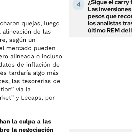
¿Sigue el carry
Las inversiones
pesos que rec
los analistas tra
ucharon quejas, luego
último REM de
a alineación de las
rre, según un
 del mercado pueden
ero alineada o incluso
datos de inflación de
erés tardaría algo más
es, las tesorerías de
ion” vía la
ket” y Lecaps, por
han la culpa a las
obre la negociación