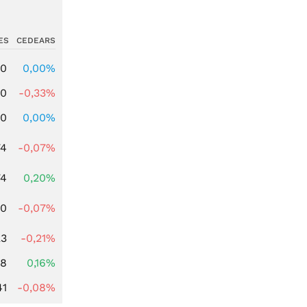
ES
CEDEARS
00
0,00%
00
-0,33%
00
0,00%
74
-0,07%
74
0,20%
50
-0,07%
23
-0,21%
88
0,16%
41
-0,08%