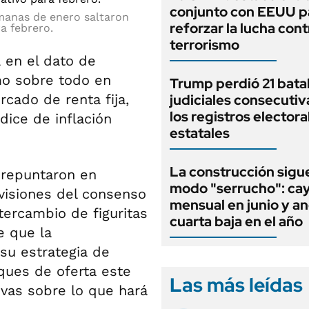
conjunto con EEUU p
manas de enero saltaron
reforzar la lucha cont
ra febrero.
terrorismo
a en el dato de
mo sobre todo en
Trump perdió 21 batal
cado de renta fija,
judiciales consecutiv
los registros electora
dice de inflación
estatales
La construcción sigu
 repuntaron en
modo "serrucho": cay
visiones del consenso
mensual en junio y an
tercambio de figuritas
cuarta baja en el año
e que la
su estrategia de
ques de oferta este
Las más leídas
tivas sobre lo que hará