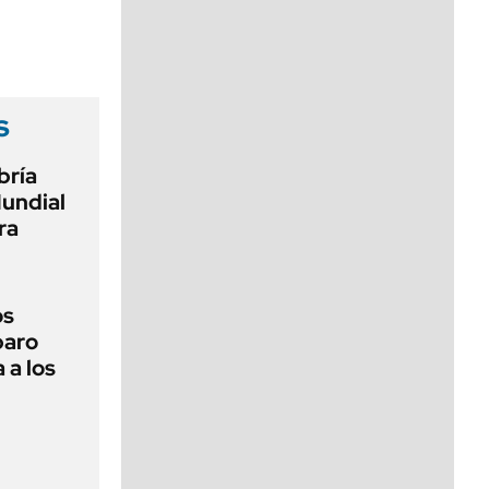
viernes de 10 a 18
s
bría
Mundial
ra
os
paro
 a los