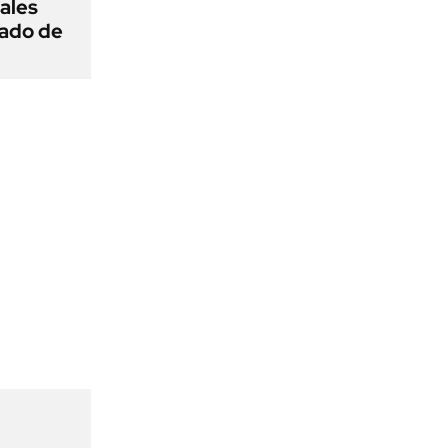
ñales
gado de