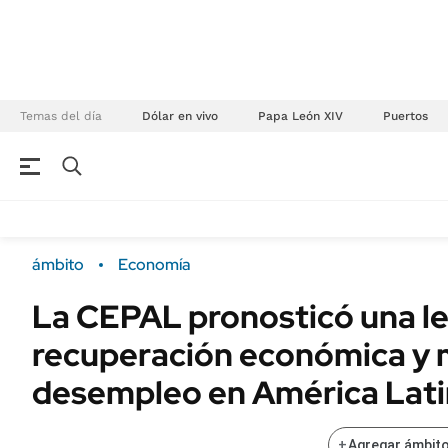
Temas del día
Dólar en vivo
Papa León XIV
Puertos
NEGOCIOS
ÚLTIMAS NOTICIAS
Especiales Ámbito
ECONOMÍA
ámbito
Economía
Real Estate
Banco de Datos
La CEPAL pronosticó una l
Sustentabilidad
Campo
recuperación económica y
Seguros
FINANZAS
ENERGY REPORT
desempleo en América Lat
Dólar
POLÍTICA
Mercados
+
Agregar ámbito
Nacional