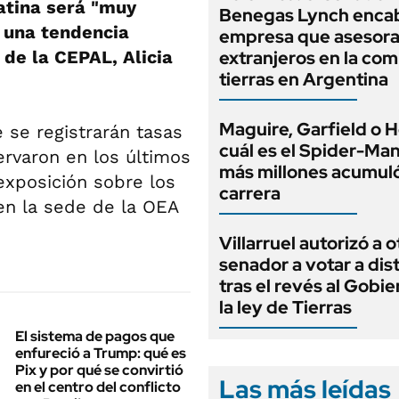
atina será "muy
Benegas Lynch enca
 una tendencia
empresa que asesora
a de la CEPAL, Alicia
extranjeros en la co
tierras en Argentina
Maguire, Garfield o H
se registrarán tasas
cuál es el Spider-Ma
rvaron en los últimos
más millones acumuló
exposición sobre los
carrera
a en la sede de la OEA
Villarruel autorizó a o
senador a votar a dis
tras el revés al Gobi
la ley de Tierras
El sistema de pagos que
enfureció a Trump: qué es
Pix y por qué se convirtió
Las más leídas
en el centro del conflicto