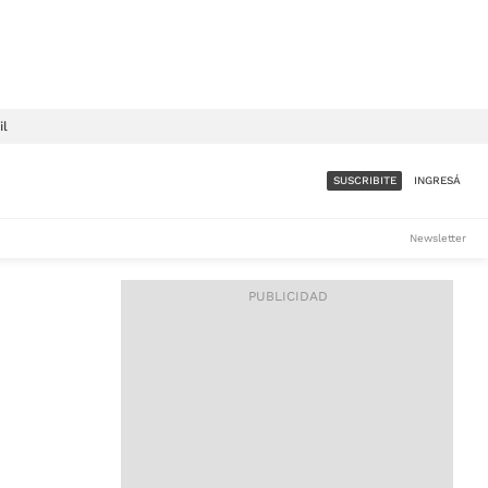
il
SUSCRIBITE
INGRESÁ
SUMATE A LA COMUNIDAD
Newsletter
DE ÁMBITO
LES
ACCESO FULL - $1.800/MES
ES
CORPORATIVO - CONSULTAR
Si tenés dudas comunicate
con nosotros a
IOS
suscripciones@ambito.com.ar
Llamanos al (54) 11 4556-
9147/48 o
al (54) 11 4449-3256 de lunes a