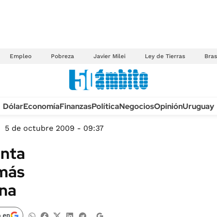
Empleo
Pobreza
Javier Milei
Ley de Tierras
Bras
Anuario autos 2026
Dólar
Economía
Finanzas
Política
Negocios
Opinión
Uruguay
TECNOLOGÍA
NOVEDADES FISCA
MÉXICO
5 de octubre 2009 - 09:37
EDICTOS JUDICIAL
OPINIÓN
enta
MULTAS
MUNDO
 más
LICITACIONES
INFORMACIÓN GENERAL
ina
CUADROS TARIFAR
ESPECTÁCULOS
RECALL
DEPORTES
 en