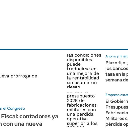
Ahorro y finan
Plazo fijo:
los bancos
tasa en la
semana de
Empresa estat
El Gobiern
Presupues
n el Congreso
Fabricaci
 Fiscal: contadores ya
Militares 
n con una nueva
pérdida o