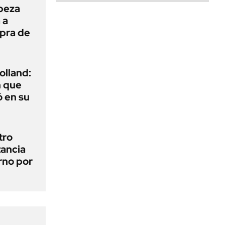
beza
 a
mpra de
olland:
n que
 en su
tro
tancia
erno por