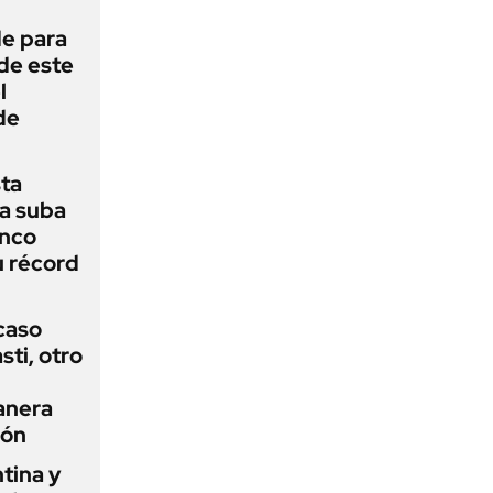
de para
 de este
l
de
sta
a suba
anco
u récord
 caso
ti, otro
anera
ión
tina y