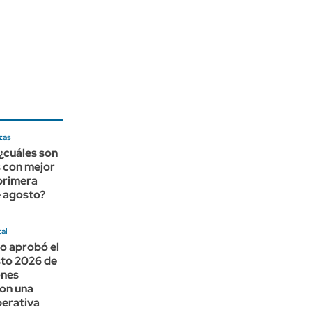
zas
 ¿cuáles son
 con mejor
 primera
 agosto?
al
o aprobó el
to 2026 de
ones
con una
perativa