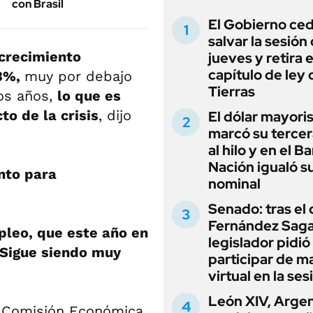
con Brasil
El Gobierno ce
salvar la sesión
 crecimiento
jueves y retira e
capítulo de ley 
 3%,
muy por debajo
Tierras
os años,
lo que es
to de la crisis
, dijo
El dólar mayori
marcó su tercer
al hilo y en el B
Nación igualó s
nto para
nominal
Senado: tras el
Fernández Sagas
leo, que este año en
legislador pidió
"Sigue siendo muy
participar de m
virtual en la ses
León XIV, Argen
la Comisión Económica