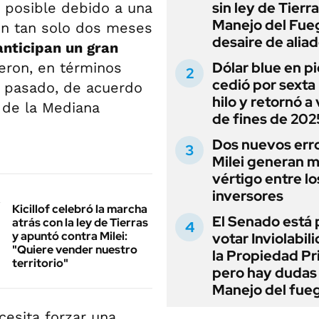
sin ley de Tierra
s posible debido a una
Manejo del Fue
Con tan solo dos meses
desaire de alia
anticipan un gran
Dólar blue en p
yeron, en términos
cedió por sexta 
o pasado, de acuerdo
hilo y retornó a
 de la Mediana
de fines de 202
Dos nuevos err
Milei generan 
vértigo entre lo
inversores
Kicillof celebró la marcha
El Senado está 
atrás con la ley de Tierras
y apuntó contra Milei:
votar Inviolabil
"Quiere vender nuestro
la Propiedad Pr
territorio"
pero hay dudas
Manejo del fue
cesita forzar una