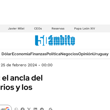
Javier Milei
CEOs
Reservas
Papa León XIV
Anuario autos 2026
Dólar
Economía
Finanzas
Política
Negocios
Opinión
Uruguay
TECNOLOGÍA
NOVEDADES FISCA
MÉXICO
25 de febrero 2024 - 00:00
EDICTOS JUDICIAL
OPINIÓN
 el ancla del
MULTAS
MUNDO
ios y los
LICITACIONES
INFORMACIÓN GENERAL
CUADROS TARIFAR
ESPECTÁCULOS
RECALL
DEPORTES
 en