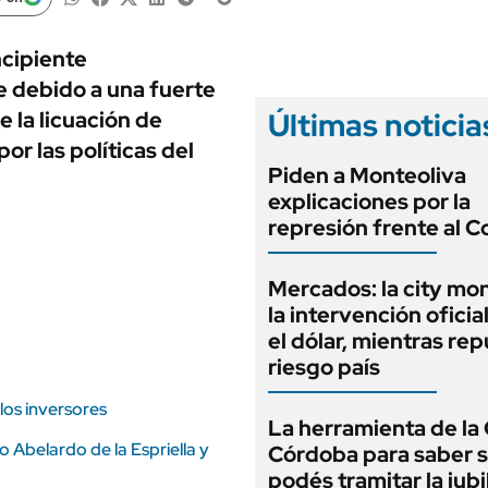
ANUARIO 2025
LIFESTYLE
EDICIÓN IMPRESA
AUTOS
ncipiente
le debido a una fuerte
Últimas noticia
 la licuación de
or las políticas del
Piden a Monteoliva
explicaciones por la
represión frente al 
Mercados: la city mo
la intervención oficia
el dólar, mientras rep
riesgo país
los inversores
La herramienta de la 
to Abelardo de la Espriella y
Córdoba para saber s
podés tramitar la jubi