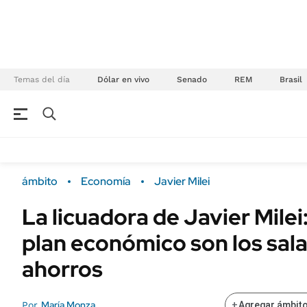
Temas del día
Dólar en vivo
Senado
REM
Brasil
NEGOCIOS
ÚLTIMAS NOTICIAS
Especiales Ámbito
ECONOMÍA
ámbito
Economía
Javier Milei
Real Estate
Banco de Datos
La licuadora de Javier Milei:
Sustentabilidad
Campo
plan económico son los salar
Seguros
FINANZAS
ENERGY REPORT
ahorros
Dólar
POLÍTICA
Mercados
María Monza
Por
+
Agregar ámbito
Nacional