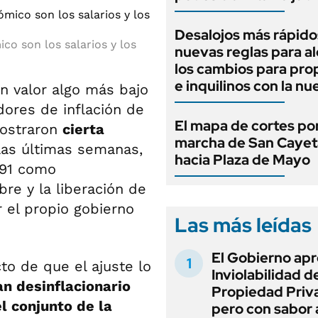
Desalojos más rápido
ico son los salarios y los
nuevas reglas para al
los cambios para pro
e inquilinos con la nu
un valor algo más bajo
dores de inflación de
El mapa de cortes por
mostraron
cierta
marcha de San Caye
las últimas semanas,
hacia Plaza de Mayo
991 como
re y la liberación de
 el propio gobierno
Las más leídas
El Gobierno apr
o de que el ajuste lo
Inviolabilidad de
an desinflacionario
Propiedad Priv
l conjunto de la
pero con sabor