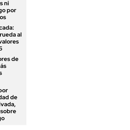
s ni
go por
dos
icada:
rueda al
 valores
5
ores de
más
s
por
idad de
ivada,
 sobre
go