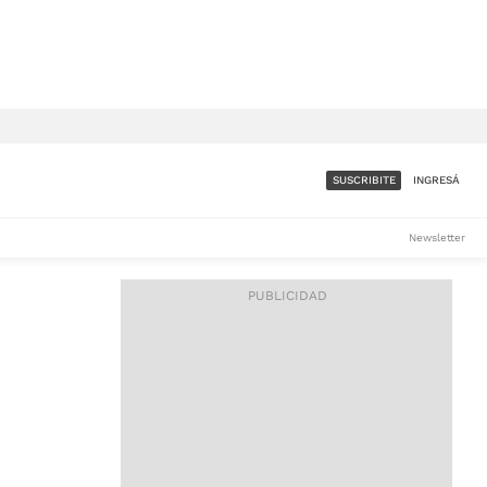
SUSCRIBITE
INGRESÁ
SUMATE A LA COMUNIDAD
Newsletter
DE ÁMBITO
LES
ACCESO FULL - $1.800/MES
ES
CORPORATIVO - CONSULTAR
Si tenés dudas comunicate
con nosotros a
IOS
suscripciones@ambito.com.ar
Llamanos al (54) 11 4556-
9147/48 o
al (54) 11 4449-3256 de lunes a