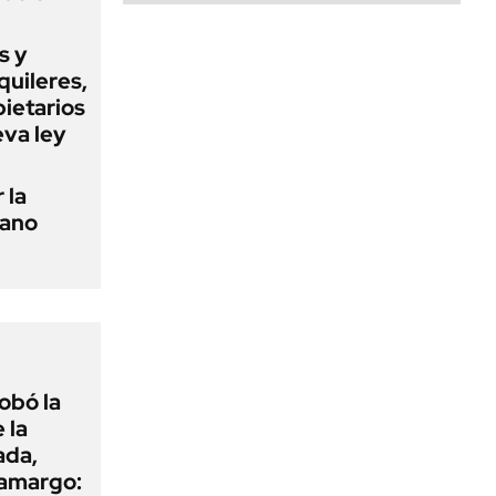
s y
quileres,
pietarios
eva ley
 la
tano
obó la
 la
ada,
 amargo: