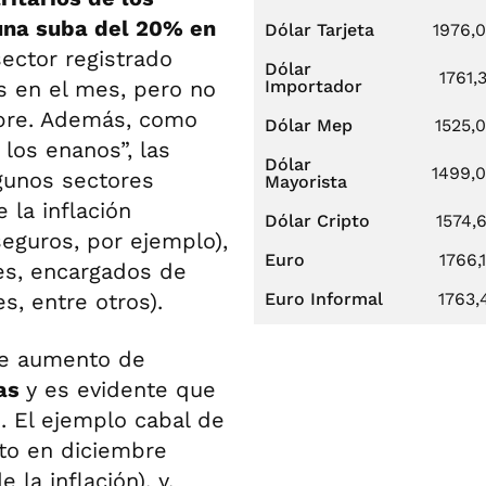
 una suba del 20% en
Dólar Tarjeta
1976,
sector registrado
Dólar
1761,
s en el mes, pero no
Importador
mbre. Además, como
Dólar Mep
1525,
 los enanos”, las
Dólar
1499,
gunos sectores
Mayorista
la inflación
Dólar Cripto
1574,
seguros, por ejemplo),
Euro
1766,
es, encargados de
s, entre otros).
Euro Informal
1763,
de aumento de
ias
y es evidente que
. El ejemplo cabal de
nto en diciembre
la inflación), y,