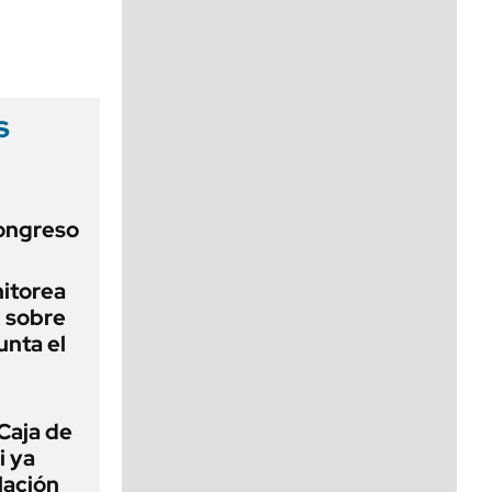
viernes de 10 a 18
s
Congreso
nitorea
l sobre
unta el
Caja de
i ya
lación