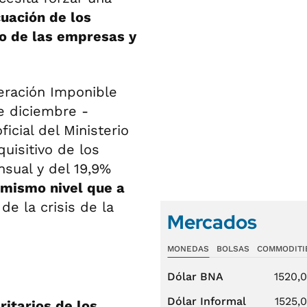
cuación de los
ajo de las empresas y
eración Imponible
e diciembre -
icial del Ministerio
uisitivo de los
nsual y del 19,9%
 mismo nivel que a
e la crisis de la
Mercados
MONEDAS
BOLSAS
COMMODITI
Dólar BNA
1520,
Dólar Informal
1525,
itarios de los