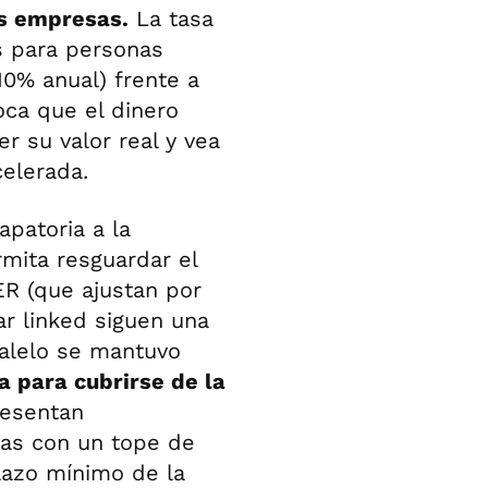
as empresas.
La tasa
es para personas
10% anual) frente a
oca que el dinero
r su valor real y vea
elerada.
patoria a la
rmita resguardar el
ER (que ajustan por
lar linked siguen una
ralelo se mantuvo
a para cubrirse de la
resentan
icas con un tope de
lazo mínimo de la