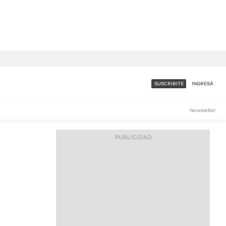
SUSCRIBITE
INGRESÁ
SUMATE A LA COMUNIDAD
Newsletter
DE ÁMBITO
LES
ACCESO FULL - $1.800/MES
ES
CORPORATIVO - CONSULTAR
Si tenés dudas comunicate
con nosotros a
IOS
suscripciones@ambito.com.ar
Llamanos al (54) 11 4556-
9147/48 o
al (54) 11 4449-3256 de lunes a