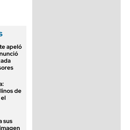
viernes de 10 a 18
s
te apeló
enunció
cada
sores
a:
ilinos de
 el
a sus
 imagen