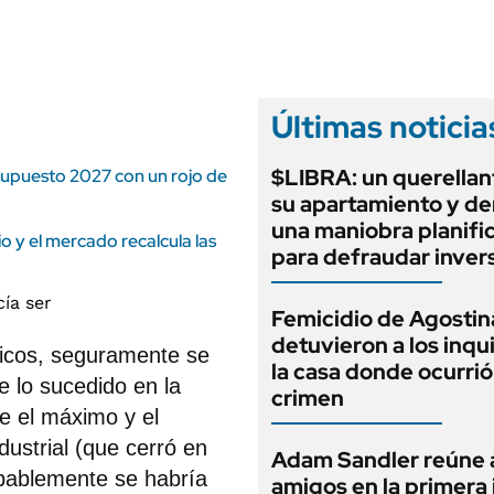
ANUARIO 2025
LIFESTYLE
EDICIÓN IMPRESA
AUTOS
Últimas noticia
$LIBRA: un querellan
esupuesto 2027 con un rojo de
su apartamiento y d
una maniobra planifi
 y el mercado recalcula las
para defraudar inver
Femicidio de Agostin
detuvieron a los inqu
ficos, seguramente se
la casa donde ocurrió
 lo sucedido en la
crimen
e el máximo y el
ustrial (que cerró en
Adam Sandler reúne 
bablemente se habría
amigos en la primera