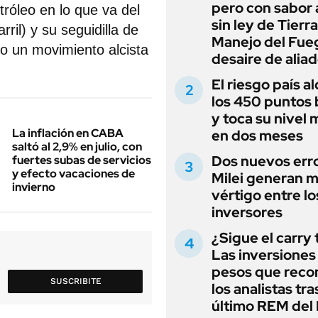
pero con sabor
róleo en lo que va del
sin ley de Tierra
ril) y su seguidilla de
Manejo del Fue
o un movimiento alcista
desaire de alia
El riesgo país a
los 450 puntos 
y toca su nivel 
La inflación en CABA
en dos meses
saltó al 2,9% en julio, con
Dos nuevos err
fuertes subas de servicios
y efecto vacaciones de
Milei generan 
invierno
vértigo entre lo
inversores
¿Sigue el carry
Las inversiones
pesos que rec
SUSCRIBITE
los analistas tra
último REM de