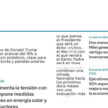
Lo que se dic
Dos nuevo
Milei gene
vértigo en
inversore
Encuesta de E
2026
Ejecutivos
ial
80% esper
menta la tensión con
mejora mo
impone medidas
la economí
es en energía solar y
uctores