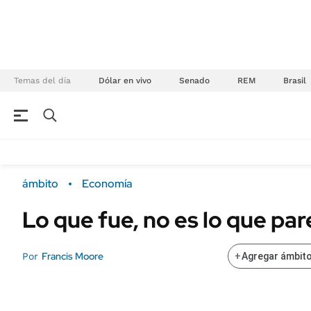
Temas del día
Dólar en vivo
Senado
REM
Brasil
NEGOCIOS
ÚLTIMAS NOTICIAS
Especiales Ámbito
ECONOMÍA
ámbito
Economía
Real Estate
Banco de Datos
Lo que fue, no es lo que par
Sustentabilidad
Campo
Seguros
FINANZAS
Francis Moore
Por
+
Agregar ámbito
ENERGY REPORT
Dólar
POLÍTICA
Mercados
Nacional