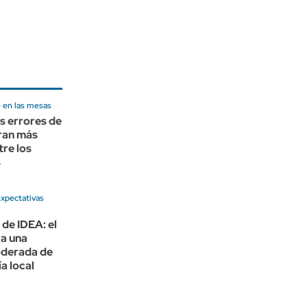
e en las mesas
s errores de
ran más
tre los
s
xpectativas
 de IDEA: el
a una
derada de
a local