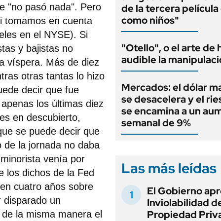
ue "no pasó nada". Pero
de la tercera películ
como niños"
 si tomamos en cuenta
eles en el NYSE). Si
"Otello", o el arte de
stas y bajistas no
audible la manipulac
la víspera. Más de diez
ras otras tantas lo hizo
Mercados: el dólar m
puede decir que fue
se desacelera y el rie
 apenas los últimas diez
se encamina a un au
nes en descubierto,
semanal de 9%
 que se puede decir que
o de la jornada no daba
 minorista venía por
Las más leídas
 los dichos de la Fed
 en cuatro años sobre
El Gobierno apr
r disparado un
Inviolabilidad de
Propiedad Priv
i de la misma manera el