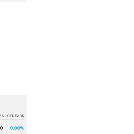
ES
CEDEARS
00
0,00%