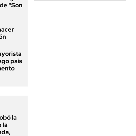
a de "Son
 hacer
ión
ayorista
sgo país
mento
obó la
 la
ada,