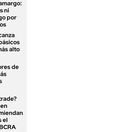
 amargo:
s ni
go por
dos
lcanza
básicos
más alto
ores de
más
s
 trade?
 en
omiendan
s el
l BCRA