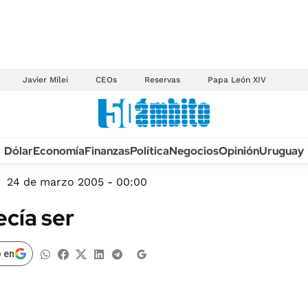
Javier Milei
CEOs
Reservas
Papa León XIV
Anuario autos 2026
Dólar
Economía
Finanzas
Política
Negocios
Opinión
Uruguay
TECNOLOGÍA
NOVEDADES FISCA
MÉXICO
24 de marzo 2005 - 00:00
EDICTOS JUDICIAL
OPINIÓN
ecía ser
MULTAS
MUNDO
LICITACIONES
INFORMACIÓN GENERAL
 en
CUADROS TARIFAR
ESPECTÁCULOS
RECALL
DEPORTES