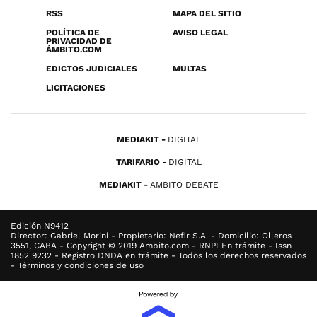
RSS
MAPA DEL SITIO
POLÍTICA DE
AVISO LEGAL
PRIVACIDAD DE
ÁMBITO.COM
EDICTOS JUDICIALES
MULTAS
LICITACIONES
MEDIAKIT
DIGITAL
TARIFARIO
DIGITAL
MEDIAKIT
AMBITO DEBATE
Edición N9412
Director: Gabriel Morini - Propietario: Nefir S.A. - Domicilio: Olleros
3551, CABA - Copyright © 2019 Ambito.com - RNPI En trámite - Issn
1852 9232 - Registro DNDA en trámite - Todos los derechos reservados
- Términos y condiciones de uso