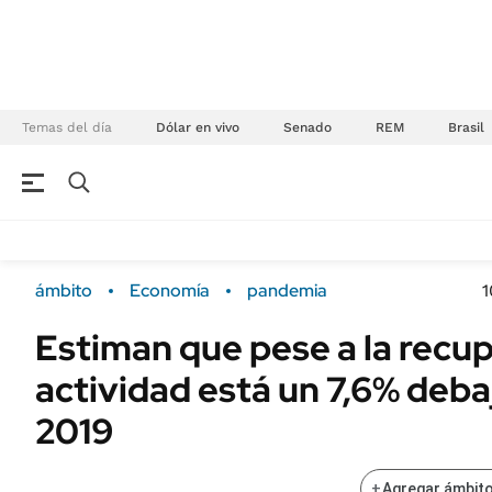
Temas del día
Dólar en vivo
Senado
REM
Brasil
NEGOCIOS
ÚLTIMAS NOTICIAS
Especiales Ámbito
ECONOMÍA
ámbito
Economía
pandemia
1
Real Estate
Banco de Datos
Estiman que pese a la recup
Sustentabilidad
Campo
actividad está un 7,6% debaj
Seguros
FINANZAS
ENERGY REPORT
2019
Dólar
POLÍTICA
Mercados
+
Agregar ámbito
Nacional