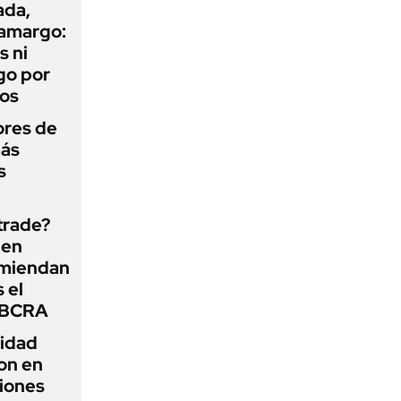
ada,
 amargo:
s ni
go por
dos
ores de
más
s
 trade?
 en
omiendan
s el
l BCRA
lidad
on en
iones