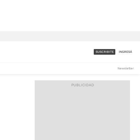
SUSCRIBITE
INGRESÁ
SUMATE A LA COMUNIDAD
Newsletter
DE ÁMBITO
LES
ACCESO FULL - $1.800/MES
ES
CORPORATIVO - CONSULTAR
Si tenés dudas comunicate
con nosotros a
IOS
suscripciones@ambito.com.ar
Llamanos al (54) 11 4556-
9147/48 o
al (54) 11 4449-3256 de lunes a