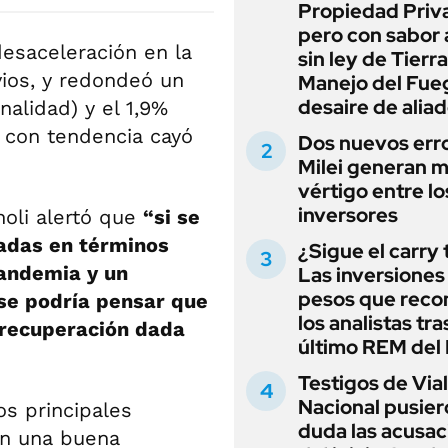
Propiedad Priv
pero con sabor
esaceleración en la
sin ley de Tierra
vios, y redondeó un
Manejo del Fue
desaire de alia
alidad) y el 1,9%
e con tendencia cayó
Dos nuevos err
Milei generan 
vértigo entre lo
inversores
noli alertó que
“si se
radas en términos
¿Sigue el carry
andemia y un
Las inversiones
pesos que rec
 se podría pensar que
los analistas tra
 recuperación dada
último REM de
Testigos de Via
Nacional pusier
os principales
duda las acusac
on una buena