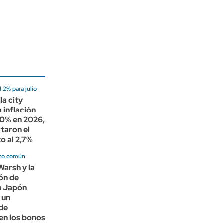
 2% para julio
la city
 inflación
30% en 2026,
taron el
o al 2,7%
co común
Warsh y la
ón de
n Japón
 un
de
en los bonos