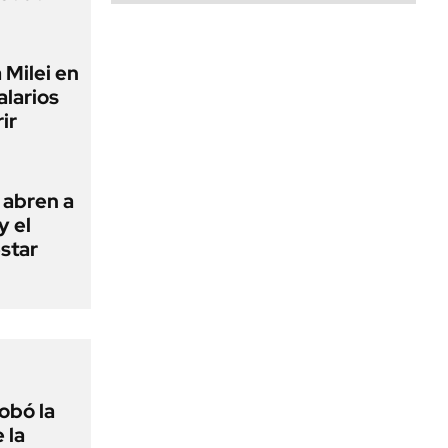
 Milei en
alarios
ir
 abren a
y el
estar
obó la
 la