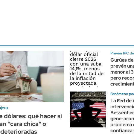
Prevén IPC del
Gurúes de 
prevén una
menor al 
pero recor
crecimient
Fenómeno po
La Fed de 
intervenci
jera
Bessent e
e dólares: qué hacer si
generaron
an "cara chica" o
problema 
confianza 
 deterioradas