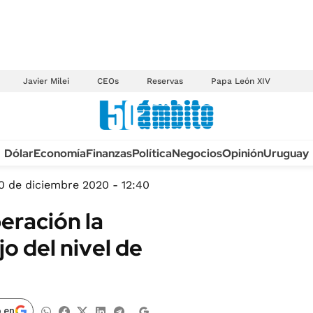
Javier Milei
CEOs
Reservas
Papa León XIV
Anuario autos 2026
Dólar
Economía
Finanzas
Política
Negocios
Opinión
Uruguay
TECNOLOGÍA
NOVEDADES FISCA
MÉXICO
0 de diciembre 2020 - 12:40
EDICTOS JUDICIAL
OPINIÓN
eración la
MULTAS
MUNDO
o del nivel de
LICITACIONES
INFORMACIÓN GENERAL
CUADROS TARIFAR
ESPECTÁCULOS
RECALL
DEPORTES
 en