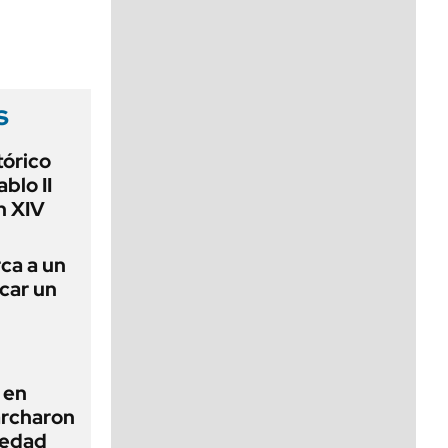
viernes de 10 a 18
s
tórico
blo II
n XIV
rca a un
ncar un
 en
archaron
iedad