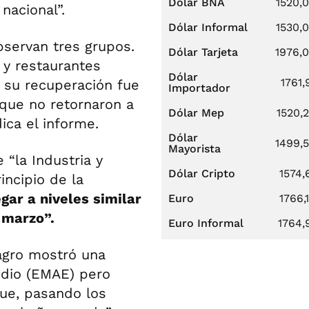
Dólar BNA
1520,
nacional”.
Dólar Informal
1530,
bservan tres grupos.
Dólar Tarjeta
1976,
 y restaurantes
Dólar
1761,
y su recuperación fue
Importador
nque no retornaron a
Dólar Mep
1520,
dica el informe.
Dólar
1499,
Mayorista
 “la Industria y
Dólar Cripto
1574,
incipio de la
gar a niveles similar
Euro
1766,
 marzo”.
Euro Informal
1764,
 agro mostró una
medio (EMAE) pero
que, pasando los