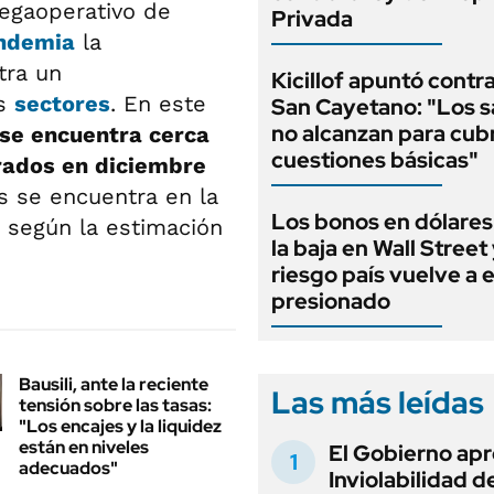
megaoperativo de
Privada
ndemia
la
ra un
Kicillof apuntó contra
os
sectores
. En este
San Cayetano: "Los s
no alcanzan para cubr
 se encuentra cerca
cuestiones básicas"
trados en diciembre
s se encuentra en la
Los bonos en dólares
 según la estimación
la baja en Wall Street 
riesgo país vuelve a 
presionado
Bausili, ante la reciente
Las más leídas
tensión sobre las tasas:
"Los encajes y la liquidez
están en niveles
El Gobierno apr
adecuados"
Inviolabilidad de