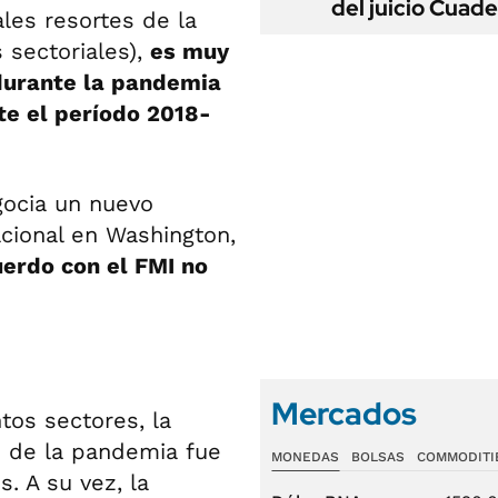
del juicio Cuad
ales resortes de la
 sectoriales),
es muy
 durante la pandemia
e el período 2018-
gocia un nuevo
cional en Washington,
uerdo con el FMI no
Mercados
tos sectores, la
o de la pandemia fue
MONEDAS
BOLSAS
COMMODITI
. A su vez, la