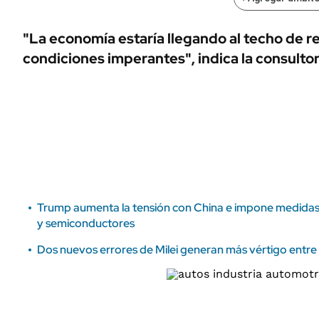
ÁMBITO DEBATE
Municipios
MEDIAKIT AMBITO DEBATE
"La economía estaría llegando al techo de r
URUGUAY
condiciones imperantes", indica la consulto
Trump aumenta la tensión con China e impone medidas 
y semiconductores
Dos nuevos errores de Milei generan más vértigo entre 