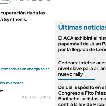
ANUARIO 2025
LIFESTYLE
EDICIÓN IMPRESA
AUTOS
ecuperación dada las
ra Synthesis.
Últimas noticia
El ACA exhibirá el his
papamóvil de Juan Pa
por la llegada de Leó
Cedears: Intel se ace
nivel clave para arra
comerciales en energía solar
nuevo rally
los inversores
De Lali Espósito en el
Congreso a Fito Páez
Mariano Fuchila
Bariloche: artistas m
contra la ley de Prop