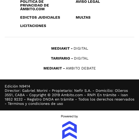
POLÍTICA DE
AVISO LEGAL
PRIVACIDAD DE
ÁMBITO.COM
EDICTOS JUDICIALES
MULTAS
LICITACIONES
MEDIAKIT
DIGITAL
TARIFARIO
DIGITAL
MEDIAKIT
AMBITO DEBATE
Edición N9414
Director: Gabriel Morini - Propietario: Nefir S.A. - Domicilio: Olleros
3551, CABA - Copyright © 2019 Ambito.com - RNPI En trámite - Issn
1852 9232 - Registro DNDA en trámite - Todos los derechos reservados
- Términos y condiciones de uso