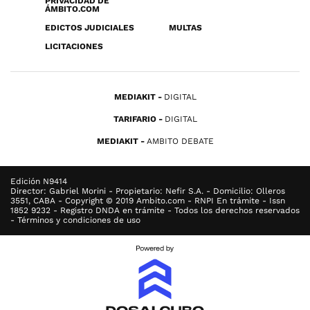
PRIVACIDAD DE
ÁMBITO.COM
EDICTOS JUDICIALES
MULTAS
LICITACIONES
MEDIAKIT
DIGITAL
TARIFARIO
DIGITAL
MEDIAKIT
AMBITO DEBATE
Edición N9414
Director: Gabriel Morini - Propietario: Nefir S.A. - Domicilio: Olleros
3551, CABA - Copyright © 2019 Ambito.com - RNPI En trámite - Issn
1852 9232 - Registro DNDA en trámite - Todos los derechos reservados
- Términos y condiciones de uso