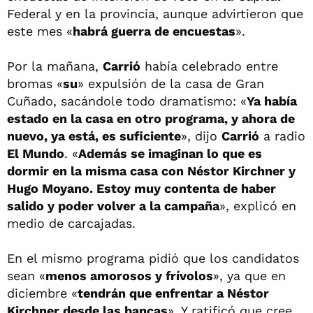
Federal y en la provincia, aunque advirtieron que
este mes «
habrá guerra de encuestas
».
Por la mañana,
Carrió
había celebrado entre
bromas «
su
» expulsión de la casa de Gran
Cuñado, sacándole todo dramatismo: «
Ya había
estado en la casa en otro programa, y ahora de
nuevo, ya está, es suficiente
», dijo
Carrió
a radio
El Mundo
. «
Además se imaginan lo que es
dormir en la misma casa con Néstor Kirchner y
Hugo Moyano. Estoy muy contenta de haber
salido y poder volver a la campaña
», explicó en
medio de carcajadas.
En el mismo programa pidió que los candidatos
sean «
menos amorosos y frívolos
», ya que en
diciembre «
tendrán que enfrentar a Néstor
Kirchner desde las bancas
». Y ratificó que cree