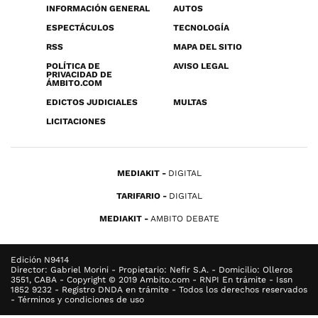
INFORMACIÓN GENERAL
AUTOS
ESPECTÁCULOS
TECNOLOGÍA
RSS
MAPA DEL SITIO
POLÍTICA DE
AVISO LEGAL
PRIVACIDAD DE
ÁMBITO.COM
EDICTOS JUDICIALES
MULTAS
LICITACIONES
MEDIAKIT
DIGITAL
TARIFARIO
DIGITAL
MEDIAKIT
AMBITO DEBATE
Edición N9414
Director: Gabriel Morini - Propietario: Nefir S.A. - Domicilio: Olleros
3551, CABA - Copyright © 2019 Ambito.com - RNPI En trámite - Issn
1852 9232 - Registro DNDA en trámite - Todos los derechos reservados
- Términos y condiciones de uso