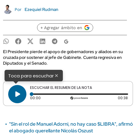
Ezequiel Rudman
Por
+ Agregar ámbito en
El Presidente pierde el apoyo de gobernadores y aliados en su
cruzada por sostener al jefe de Gabinete. Cuenta regresiva en
Diputados y el Senado.
×
Toca para escuchar
ESCUCHAR EL RESUMEN DE LA NOTA
Tiempo transcurrido: 0 segundos
Dura
00:00
00:38
"Sin el rol de Manuel Adorni, no hay caso $LIBRA", afirmó
el abogado querellante Nicolás Oszust