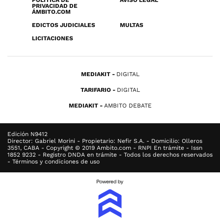
POLÍTICA DE
AVISO LEGAL
PRIVACIDAD DE
ÁMBITO.COM
EDICTOS JUDICIALES
MULTAS
LICITACIONES
MEDIAKIT
DIGITAL
TARIFARIO
DIGITAL
MEDIAKIT
AMBITO DEBATE
Edición N9412
Director: Gabriel Morini - Propietario: Nefir S.A. - Domicilio: Olleros
3551, CABA - Copyright © 2019 Ambito.com - RNPI En trámite - Issn
1852 9232 - Registro DNDA en trámite - Todos los derechos reservados
- Términos y condiciones de uso