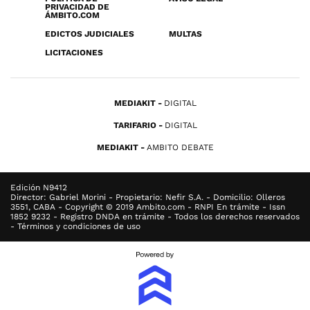
PRIVACIDAD DE
ÁMBITO.COM
EDICTOS JUDICIALES
MULTAS
LICITACIONES
MEDIAKIT
DIGITAL
TARIFARIO
DIGITAL
MEDIAKIT
AMBITO DEBATE
Edición N9412
Director: Gabriel Morini - Propietario: Nefir S.A. - Domicilio: Olleros
3551, CABA - Copyright © 2019 Ambito.com - RNPI En trámite - Issn
1852 9232 - Registro DNDA en trámite - Todos los derechos reservados
- Términos y condiciones de uso