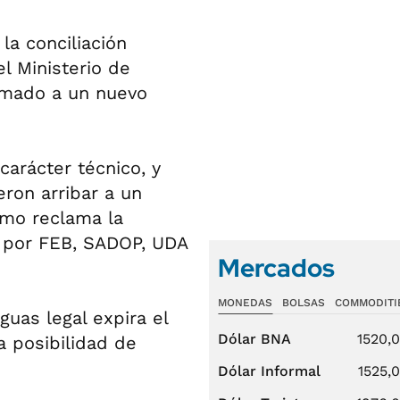
la conciliación
el Ministerio de
lamado a un nuevo
arácter técnico, y
ron arribar a un
como reclama la
s por FEB, SADOP, UDA
Mercados
MONEDAS
BOLSAS
COMMODITI
uas legal expira el
Dólar BNA
1520,
a posibilidad de
Dólar Informal
1525,