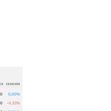
ES
CEDEARS
00
0,00%
00
-0,33%