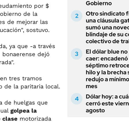
Gobierno
deudamiento por $
Otro sindicato 
Gobierno de la
una cláusula gat
es de mejorar las
sumó una noved
ucación", sostuvo.
blindaje de su 
colectivo de tr
ida, ya que -a través
El dólar blue no
no bonaerense dejó
caer: encadenó
rada".
séptimo retroce
hilo y la brecha 
 en tres tramos
redujo a mínimo
mes
 de la paritaria local.
Dólar hoy: a cu
da de huelgas que
cerró este vier
agosto
cual
golpea la
e clase
motorizada