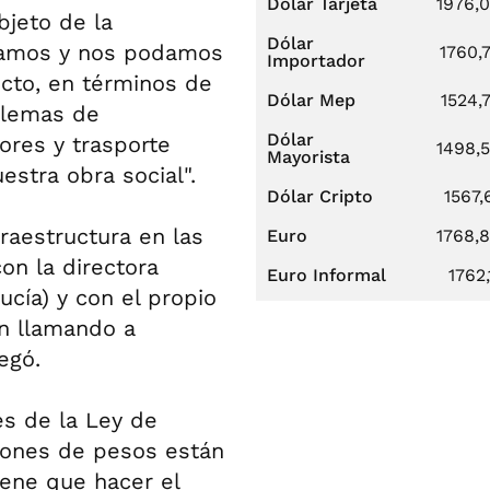
Dólar Tarjeta
1976,
bjeto de la
Dólar
áramos y nos podamos
1760,
Importador
icto, en términos de
Dólar Mep
1524,
oblemas de
Dólar
ores y trasporte
1498,
Mayorista
estra obra social".
Dólar Cripto
1567,
raestructura en las
Euro
1768,
on la directora
Euro Informal
1762,
cía) y con el propio
n llamando a
regó.
és de la Ley de
llones de pesos están
iene que hacer el