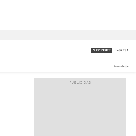
SUSCRIBITE
INGRESÁ
SUMATE A LA COMUNIDAD
Newsletter
DE ÁMBITO
LES
ACCESO FULL - $1.800/MES
ES
CORPORATIVO - CONSULTAR
Si tenés dudas comunicate
con nosotros a
IOS
suscripciones@ambito.com.ar
Llamanos al (54) 11 4556-
9147/48 o
al (54) 11 4449-3256 de lunes a