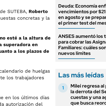
Deuda: Economía enf
ar de SUTEBA,
Roberto
vencimientos por $21 
en agosto y se prepa
uestas concretas y la
el primer test del me
ANSES aumentó los 
o esté a la altura de
para cobrar las Asig
ta superadora en
Familiares: cuáles son
uanto a los plazos de
nuevos límites
calendario de huelgas
Las más leídas
te los trabajadores
Milei regresa al
la derrota del 
cuestas y una 
e en los últimos días
que busca reord
da autorización del