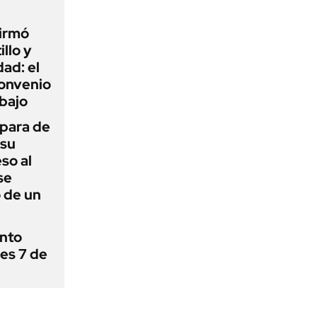
firmó
illo y
ad: el
convenio
abajo
 para de
 su
so al
se
 de un
ánto
nes 7 de