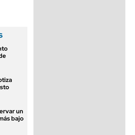
viernes de 10 a 18
s
nto
de
otiza
sto
ervar un
 más bajo