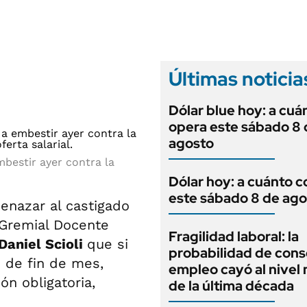
ANUARIO 2025
LIFESTYLE
EDICIÓN IMPRESA
AUTOS
Últimas noticia
Dólar blue hoy: a cuá
opera este sábado 8 
agosto
mbestir ayer contra la
Dólar hoy: a cuánto c
este sábado 8 de ago
nazar al castigado
 Gremial Docente
Fragilidad laboral: la
Daniel Scioli
que si
probabilidad de cons
 de fin de mes,
empleo cayó al nivel
ón obligatoria,
de la última década