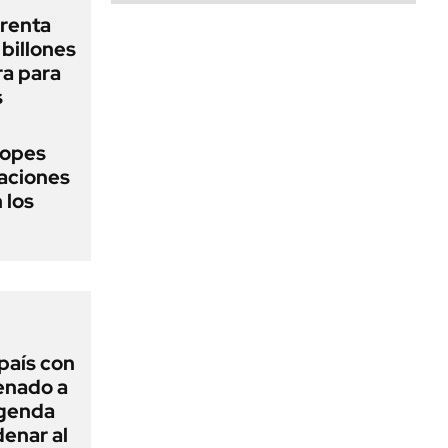
renta
billones
ra para
s
topes
naciones
 los
 país con
Senado a
agenda
enar al