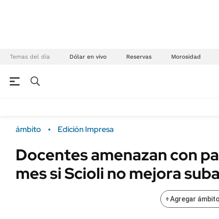
Temas del día
Dólar en vivo
Reservas
Morosidad
NEGOCIOS
ÚLTIMAS NOTICIAS
Especiales Ámbito
ECONOMÍA
ámbito
Edición Impresa
Real Estate
Banco de Datos
Docentes amenazan con para
Sustentabilidad
Campo
mes si Scioli no mejora sub
Seguros
FINANZAS
ENERGY REPORT
Dólar
+
Agregar ámbito
POLÍTICA
Mercados
Nacional