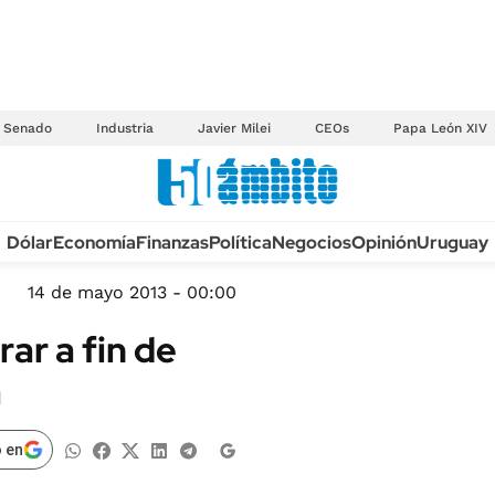
Senado
Industria
Javier Milei
CEOs
Papa León XIV
Anuario autos 2026
Dólar
Economía
Finanzas
Política
Negocios
Opinión
Uruguay
TECNOLOGÍA
NOVEDADES FISCA
MÉXICO
14 de mayo 2013 - 00:00
EDICTOS JUDICIAL
OPINIÓN
r a fin de
MULTAS
MUNDO
a
LICITACIONES
INFORMACIÓN GENERAL
CUADROS TARIFAR
ESPECTÁCULOS
 en
RECALL
DEPORTES