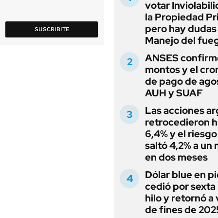
votar Inviolabil
la Propiedad Pr
pero hay dudas
SUSCRIBITE
Manejo del fue
ANSES confirmó
montos y el cr
de pago de ago
AUH y SUAF
Las acciones ar
retrocedieron h
6,4% y el riesgo
saltó 4,2% a un
en dos meses
Dólar blue en p
cedió por sexta 
hilo y retornó a
de fines de 202