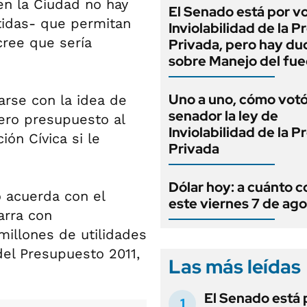
en la Ciudad no hay
El Senado está por v
tidas- que permitan
Inviolabilidad de la 
cree que sería
Privada, pero hay du
sobre Manejo del fu
Uno a uno, cómo vot
arse con la idea de
senador la ley de
ero presupuesto al
Inviolabilidad de la 
ción Cívica si le
Privada
Dólar hoy: a cuánto c
o acuerda con el
este viernes 7 de ag
arra con
millones de utilidades
el Presupuesto 2011,
Las más leídas
El Senado está 