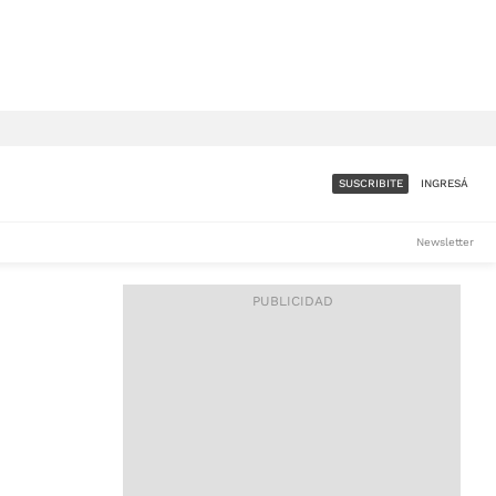
SUSCRIBITE
INGRESÁ
SUMATE A LA COMUNIDAD
Newsletter
DE ÁMBITO
LES
ACCESO FULL - $1.800/MES
ES
CORPORATIVO - CONSULTAR
Si tenés dudas comunicate
con nosotros a
IOS
suscripciones@ambito.com.ar
Llamanos al (54) 11 4556-
9147/48 o
al (54) 11 4449-3256 de lunes a