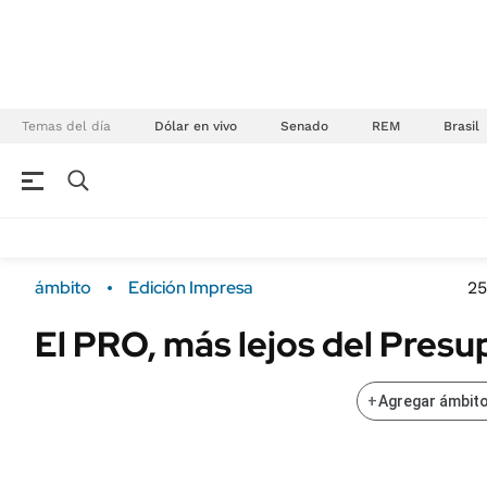
Temas del día
Dólar en vivo
Senado
REM
Brasil
NEGOCIOS
ÚLTIMAS NOTICIAS
Especiales Ámbito
ECONOMÍA
ámbito
Edición Impresa
25
Real Estate
Banco de Datos
El PRO, más lejos del Presu
Sustentabilidad
Campo
Seguros
FINANZAS
+
Agregar ámbito
ENERGY REPORT
Dólar
POLÍTICA
Mercados
Nacional