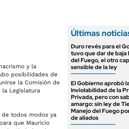
ANUARIO 2025
LIFESTYLE
EDICIÓN IMPRESA
AUTOS
Últimas noticia
Duro revés para el G
tuvo que dar de baja
del Fuego, el otro cap
macrismo y la
sensible de la ley
hubo posibilidades de
eunirse la Comisión de
El Gobierno aprobó l
Inviolabilidad de la 
la Legislatura
Privada, pero con sa
amargo: sin ley de Tie
Manejo del Fuego por
o de todos modos ya
de aliados
para que Mauricio