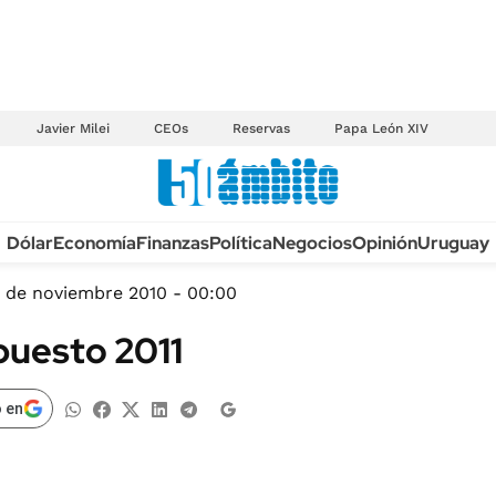
Javier Milei
CEOs
Reservas
Papa León XIV
Anuario autos 2026
Dólar
Economía
Finanzas
Política
Negocios
Opinión
Uruguay
TECNOLOGÍA
NOVEDADES FISCA
MÉXICO
 de noviembre 2010 - 00:00
EDICTOS JUDICIAL
OPINIÓN
puesto 2011
MULTAS
MUNDO
LICITACIONES
INFORMACIÓN GENERAL
 en
CUADROS TARIFAR
ESPECTÁCULOS
RECALL
DEPORTES