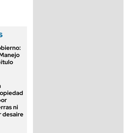
viernes de 10 a 18
s
obierno:
 Manejo
ítulo
a
Propiedad
bor
rras ni
 desaire