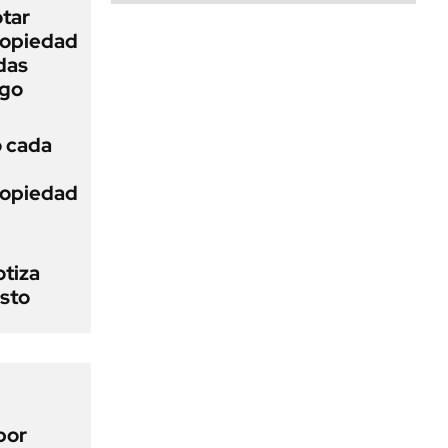
otar
Propiedad
das
ego
ó cada
Propiedad
otiza
osto
por