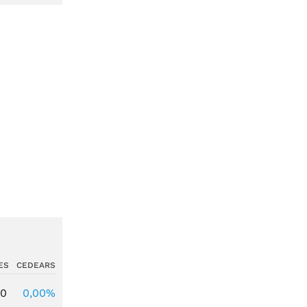
ES
CEDEARS
00
0,00%