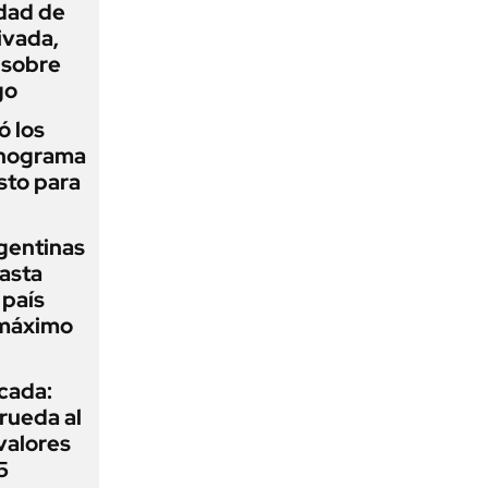
idad de
ivada,
 sobre
go
 los
onograma
sto para
gentinas
asta
 país
 máximo
icada:
rueda al
 valores
5