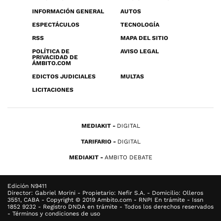
INFORMACIÓN GENERAL
AUTOS
ESPECTÁCULOS
TECNOLOGÍA
RSS
MAPA DEL SITIO
POLÍTICA DE
AVISO LEGAL
PRIVACIDAD DE
ÁMBITO.COM
EDICTOS JUDICIALES
MULTAS
LICITACIONES
MEDIAKIT
DIGITAL
TARIFARIO
DIGITAL
MEDIAKIT
AMBITO DEBATE
Edición N9411
Director: Gabriel Morini - Propietario: Nefir S.A. - Domicilio: Olleros
3551, CABA - Copyright © 2019 Ambito.com - RNPI En trámite - Issn
1852 9232 - Registro DNDA en trámite - Todos los derechos reservados
- Términos y condiciones de uso