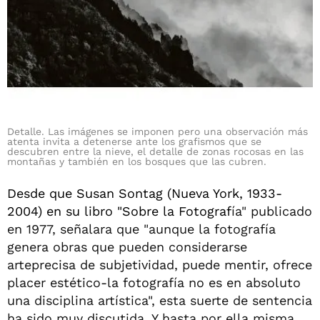
Detalle. Las imágenes se imponen pero una observación más
atenta invita a detenerse ante los grafismos que se
descubren entre la nieve, el detalle de zonas rocosas en las
montañas y también en los bosques que las cubren.
Desde que Susan Sontag (Nueva York, 1933-
2004) en su libro "Sobre la Fotograf
ía" publicado
en 1977, señalara que "aunque la fotografía
genera obras que pueden considerarse
arteprecisa de subjetividad, puede mentir, ofrece
placer estético-la fotografía no es en absoluto
una disciplina artística", esta suerte de sentencia
ha sido muy discutida. Y hasta por ella misma