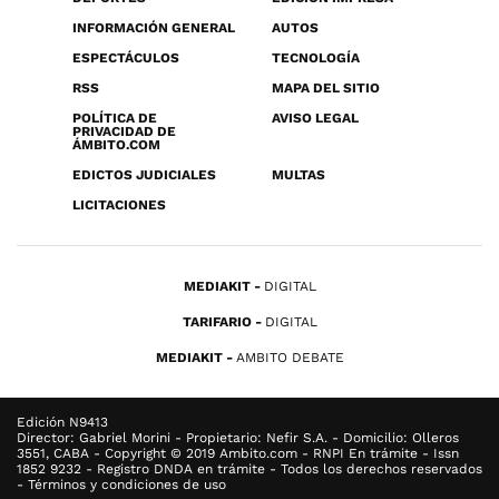
INFORMACIÓN GENERAL
AUTOS
ESPECTÁCULOS
TECNOLOGÍA
RSS
MAPA DEL SITIO
POLÍTICA DE
AVISO LEGAL
PRIVACIDAD DE
ÁMBITO.COM
EDICTOS JUDICIALES
MULTAS
LICITACIONES
MEDIAKIT
DIGITAL
TARIFARIO
DIGITAL
MEDIAKIT
AMBITO DEBATE
Edición N9413
Director: Gabriel Morini - Propietario: Nefir S.A. - Domicilio: Olleros
3551, CABA - Copyright © 2019 Ambito.com - RNPI En trámite - Issn
1852 9232 - Registro DNDA en trámite - Todos los derechos reservados
- Términos y condiciones de uso