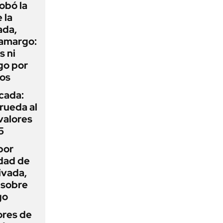
obó la
 la
ada,
 amargo:
s ni
go por
dos
icada:
rueda al
 valores
5
por
idad de
ivada,
 sobre
go
ores de