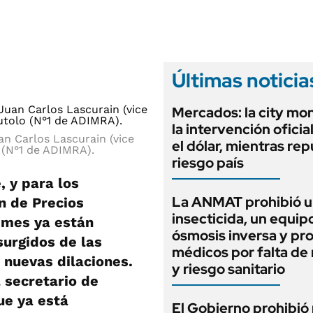
ANUARIO 2025
LIFESTYLE
EDICIÓN IMPRESA
AUTOS
Últimas noticia
Mercados: la city mo
la intervención oficia
n Carlos Lascurain (vice
el dólar, mientras rep
 (N°1 de ADIMRA).
riesgo país
, y para los
La ANMAT prohibió 
n de Precios
insecticida, un equip
 mes ya están
ósmosis inversa y pr
surgidos de las
médicos por falta de 
 nuevas dilaciones.
y riesgo sanitario
 secretario de
ue ya está
El Gobierno prohibió 