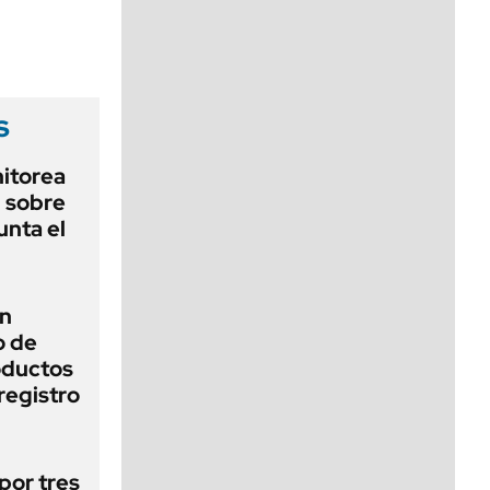
viernes de 10 a 18
s
nitorea
l sobre
unta el
un
o de
oductos
registro
por tres