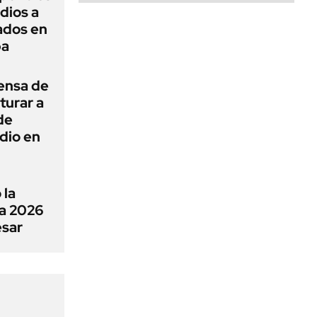
dios a
ados en
ba
ensa de
turar a
de
dio en
 la
a 2026
esar