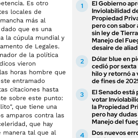
etencia. Es otro
El Gobierno apr
Inviolabilidad de
tes locales de
Propiedad Priv
a mancha más al
pero con sabor
r dado que es una
sin ley de Tierra
 a la cúpula mundial y
Manejo del Fue
rtamento de Legales.
desaire de alia
ador de la política
Dólar blue en p
ídicos vieron
cedió por sexta 
 las horas hombre que
hilo y retornó a
este entramado
de fines de 202
as citaciones hasta
El Senado está 
nte sobre este punto:
votar Inviolabil
lito", que tiene una
la Propiedad Pr
pero hay dudas
os amparos contra las
Manejo del fue
celeridad, que hay
 manera tal que al
Dos nuevos err