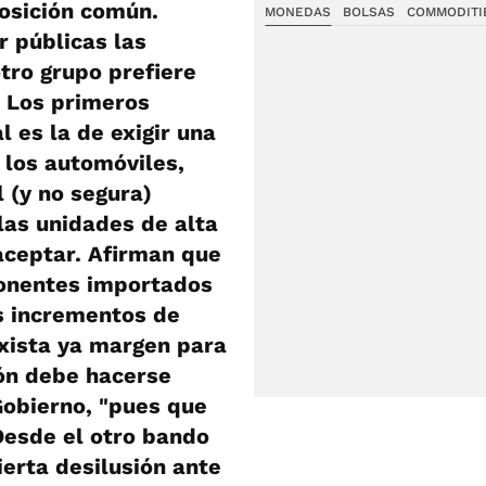
posición común.
MONEDAS
BOLSAS
COMMODITI
 públicas las
tro grupo prefiere
. Los primeros
l es la de exigir una
 los automóviles,
 (y no segura)
las unidades de alta
aceptar. Afirman que
ponentes importados
s incrementos de
exista ya margen para
ión debe hacerse
 Gobierno, "pues que
Desde el otro bando
ierta desilusión ante