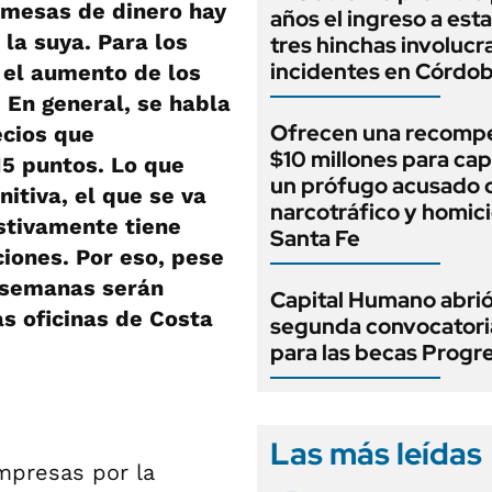
 mesas de dinero hay
años el ingreso a esta
 la suya. Para los
tres hinchas involucr
incidentes en Córdo
e el aumento de los
. En general, se habla
Ofrecen una recomp
cios que
$10 millones para cap
5 puntos. Lo que
un prófugo acusado 
itiva, el que se va
narcotráfico y homici
stivamente tiene
Santa Fe
ciones. Por eso, pese
s semanas serán
Capital Humano abrió
as oficinas de Costa
segunda convocatori
para las becas Progr
Las más leídas
empresas por la