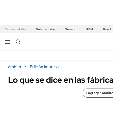
Temas del día
Dólar en vivo
Senado
REM
Brasil
NEGOCIOS
ÚLTIMAS NOTICIAS
Especiales Ámbito
ECONOMÍA
ámbito
Edición Impresa
Real Estate
Banco de Datos
Lo que se dice en las fábric
Sustentabilidad
Campo
Seguros
FINANZAS
+
Agregar ámbito
ENERGY REPORT
Dólar
POLÍTICA
Mercados
Nacional