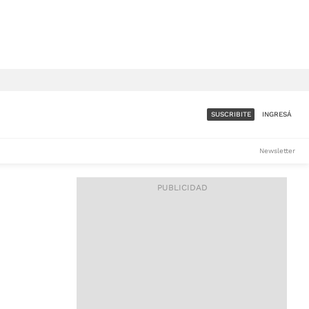
SUSCRIBITE
INGRESÁ
SUMATE A LA COMUNIDAD
Newsletter
DE ÁMBITO
LES
ACCESO FULL - $1.800/MES
ES
CORPORATIVO - CONSULTAR
Si tenés dudas comunicate
con nosotros a
IOS
suscripciones@ambito.com.ar
Llamanos al (54) 11 4556-
9147/48 o
al (54) 11 4449-3256 de lunes a