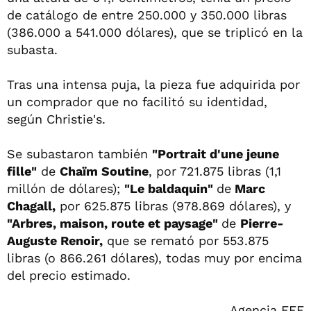
de catálogo de entre 250.000 y 350.000 libras
(386.000 a 541.000 dólares), que se triplicó en la
subasta.
Tras una intensa puja, la pieza fue adquirida por
un comprador que no facilitó su identidad,
según Christie's.
Se subastaron también
"Portrait d'une jeune
fille"
de
Chaïm Soutine
, por 721.875 libras (1,1
millón de dólares);
"Le baldaquin"
de
Marc
Chagall,
por 625.875 libras (978.869 dólares), y
"Arbres, maison, route et paysage"
de
Pierre-
Auguste Renoir,
que se remató por 553.875
libras (o 866.261 dólares), todas muy por encima
del precio estimado.
Agencia EFE