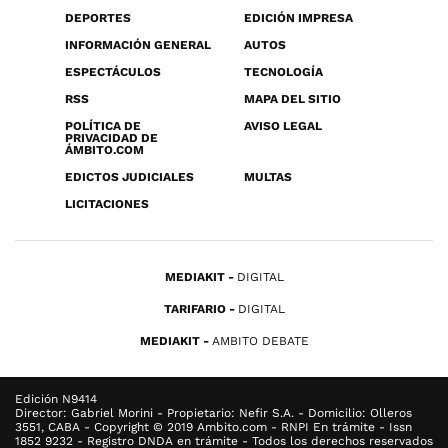
DEPORTES
EDICIÓN IMPRESA
INFORMACIÓN GENERAL
AUTOS
ESPECTÁCULOS
TECNOLOGÍA
RSS
MAPA DEL SITIO
POLÍTICA DE
AVISO LEGAL
PRIVACIDAD DE
ÁMBITO.COM
EDICTOS JUDICIALES
MULTAS
LICITACIONES
MEDIAKIT
DIGITAL
TARIFARIO
DIGITAL
MEDIAKIT
AMBITO DEBATE
Edición N9414
Director: Gabriel Morini - Propietario: Nefir S.A. - Domicilio: Olleros
3551, CABA - Copyright © 2019 Ambito.com - RNPI En trámite - Issn
1852 9232 - Registro DNDA en trámite - Todos los derechos reservados