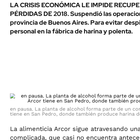
ÁMBITO DEBATE
LA CRISIS ECONÓMICA LE IMPIDE RECUP
Municipios
PÉRDIDAS DE 2018. Suspendió las operacione
MEDIAKIT AMBITO DEBATE
URUGUAY
provincia de Buenos Aires. Para evitar despi
personal en la fábrica de harina y polenta.
en pausa. La planta de alcohol forma parte de un com
tiene en San Pedro, donde también produce harina d
La alimenticia Arcor sigue atravesando una
complicada, que casi no encuentra anteced