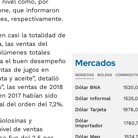
 nivel como, por
lone, que informaron
nes, respectivamente.
 casi la totalidad de
, las ventas del
volúmenes totales
Mercados
aca el buen desempeño
ntas de jugos en
MONEDAS
BOLSAS
COMMODITI
a y aceite”, detalló
s”, las ventas de 2018
Dólar BNA
1520,
en 2017 habían sido
Dólar Informal
1525,
al del orden del 7,2%.
Dólar Tarjeta
1976,
Golosinas y
Dólar
1760,
Importador
nivel de ventas
Dólar Mep
1524,
eso fue del 2,5 por