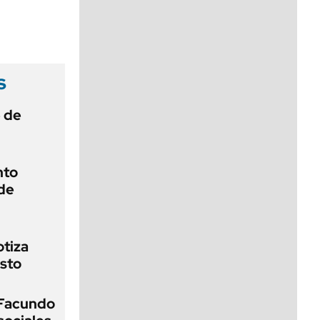
viernes de 10 a 18
s
e de
nto
de
otiza
sto
 Facundo