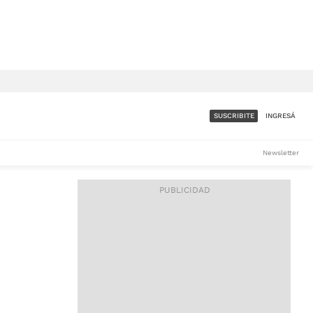
SUSCRIBITE
INGRESÁ
SUMATE A LA COMUNIDAD
Newsletter
DE ÁMBITO
LES
ACCESO FULL - $1.800/MES
ES
CORPORATIVO - CONSULTAR
Si tenés dudas comunicate
con nosotros a
IOS
suscripciones@ambito.com.ar
Llamanos al (54) 11 4556-
9147/48 o
al (54) 11 4449-3256 de lunes a