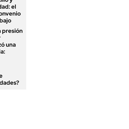
ad: el
convenio
abajo
a presión
r
zó una
a:
e
edades?