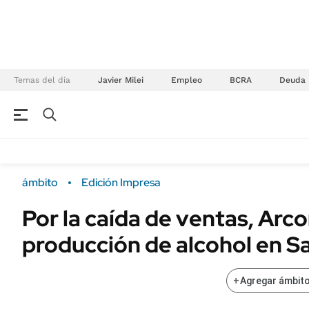
Temas del día
Javier Milei
Empleo
BCRA
Deuda
NEGOCIOS
ÚLTIMAS NOTICIAS
Especiales Ámbito
ECONOMÍA
ámbito
Edición Impresa
Real Estate
Banco de Datos
Por la caída de ventas, Arco
Sustentabilidad
Campo
producción de alcohol en S
Seguros
FINANZAS
ENERGY REPORT
Dólar
+
Agregar ámbito
POLÍTICA
Mercados
Nacional