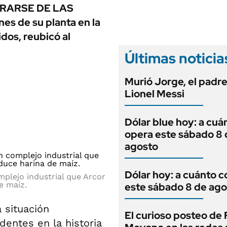
ANUARIO 2025
ERARSE DE LAS
LIFESTYLE
EDICIÓN IMPRESA
s de su planta en la
AUTOS
dos, reubicó al
Últimas noticia
Murió Jorge, el padr
Lionel Messi
Dólar blue hoy: a cuá
opera este sábado 8 
agosto
Dólar hoy: a cuánto c
plejo industrial que Arcor
e maíz.
este sábado 8 de ago
 situación
El curioso posteo de
entes en la historia