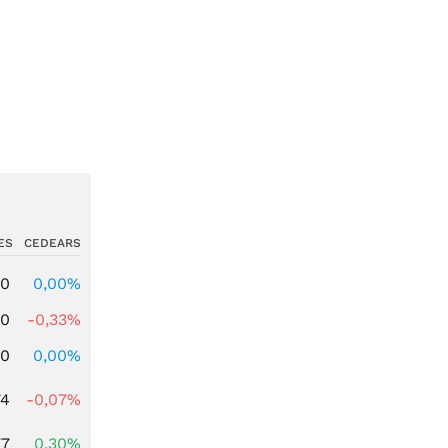
ES
CEDEARS
00
0,00%
00
-0,33%
00
0,00%
74
-0,07%
77
0,30%