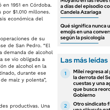
Moyano en las redes 
ó en 1951 en Córdoba.
a días del episodio c
 por $1.010 millones.
Candela Azariaga
isis económica del
Qué significa nunca 
emojis en una conver
según la psicología
 operaciones de su
nse de San Pedro. “El
 la demanda de alcohol
Las más leídas
a se vio obligada a
n de alcohol en la
Milei regresa al
tinado, durante ese
la derrota del 
 de maíz y polenta”,
cuestas y una 
que busca reord
Gobierno
Otro sindicato 
des productivas. Una
una cláusula gat