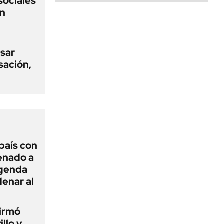
sociales
on
usar
sación,
 país con
Senado a
agenda
enar al
firmó
illo y