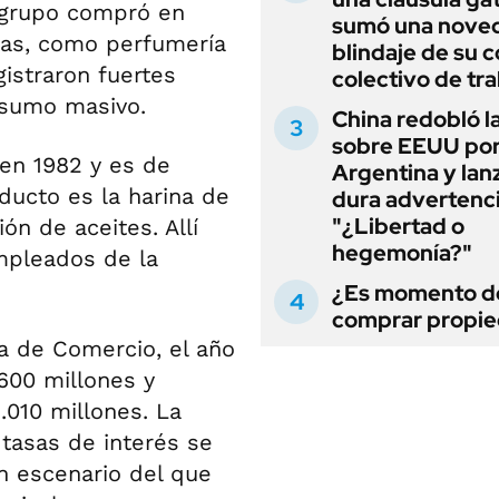
l grupo compró en
sumó una noved
rias, como perfumería
blindaje de su 
istraron fuertes
colectivo de tr
nsumo masivo.
China redobló l
sobre EEUU po
 en 1982 y es de
Argentina y lan
ducto es la harina de
dura advertenci
"¿Libertad o
ón de aceites. Allí
hegemonía?"
mpleados de la
¿Es momento d
comprar propi
sa de Comercio, el año
600 millones y
.010 millones. La
 tasas de interés se
n escenario del que