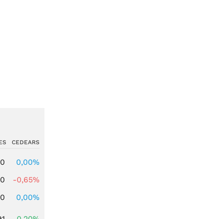
ES
CEDEARS
00
0,00%
00
-0,65%
00
0,00%
91
0,20%