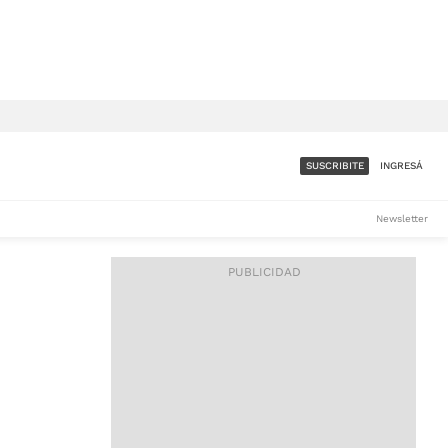
SUSCRIBITE
INGRESÁ
SUMATE A LA COMUNIDAD
Newsletter
DE ÁMBITO
LES
ACCESO FULL - $1.800/MES
ES
CORPORATIVO - CONSULTAR
Si tenés dudas comunicate
con nosotros a
IOS
suscripciones@ambito.com.ar
Llamanos al (54) 11 4556-
9147/48 o
al (54) 11 4449-3256 de lunes a