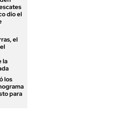
rescates
o dio el
e
rras, el
el
 la
ada
 los
onograma
sto para