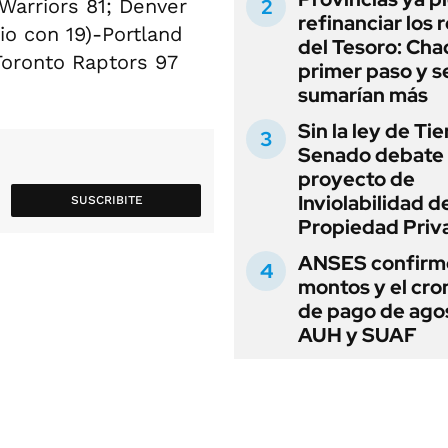
Warriors 81; Denver
refinanciar los 
io con 19)-Portland
del Tesoro: Chac
Toronto Raptors 97
primer paso y s
sumarían más
Sin la ley de Tie
Senado debate 
proyecto de
Inviolabilidad de
SUSCRIBITE
Propiedad Priv
ANSES confirmó
montos y el cr
de pago de ago
AUH y SUAF