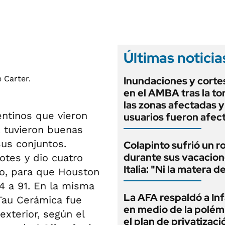
ANUARIO 2025
LIFESTYLE
EDICIÓN IMPRESA
AUTOS
Últimas noticia
Inundaciones y cortes
en el AMBA tras la t
las zonas afectadas 
entinos que vieron
usuarios fueron afec
, tuvieron buenas
sus conjuntos.
Colapinto sufrió un r
durante sus vacacion
tes y dio cuatro
Italia: "Ni la matera d
lo, para que Houston
4 a 91. En la misma
La AFA respaldó a In
 Tau Cerámica fue
en medio de la polém
xterior, según el
el plan de privatizaci