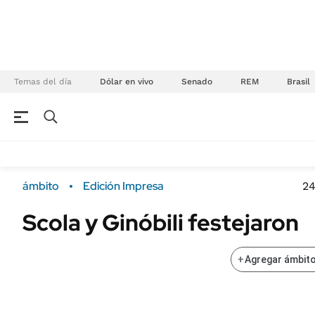
Temas del día
Dólar en vivo
Senado
REM
Brasil
NEGOCIOS
ÚLTIMAS NOTICIAS
Especiales Ámbito
ECONOMÍA
ámbito
Edición Impresa
24
Real Estate
Banco de Datos
Scola y Ginóbili festejaron
Sustentabilidad
Campo
Seguros
FINANZAS
+
Agregar ámbito
ENERGY REPORT
Dólar
POLÍTICA
Mercados
Nacional