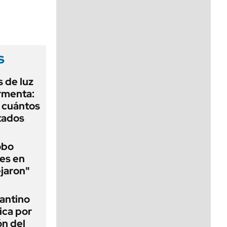
viernes de 10 a 18
s
 de luz
ormenta:
y cuántos
tados
obo
es en
ejaron"
fantino
ica por
ón del