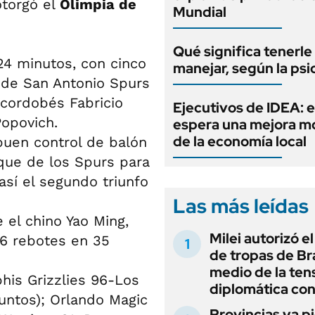
otorgó el
Olimpia de
Mundial
Qué significa tenerle
4 minutos, con cinco
manejar, según la psi
ia de San Antonio Spurs
 cordobés Fabricio
Ejecutivos de IDEA: 
Popovich.
espera una mejora 
de la economía local
 buen control de balón
taque de los Spurs para
sí el segundo triunfo
Las más leídas
 el chino Yao Ming,
Milei autorizó e
16 rebotes en 35
de tropas de Bra
medio de la ten
is Grizzlies 96-Los
diplomática con
untos); Orlando Magic
Provincias ya p