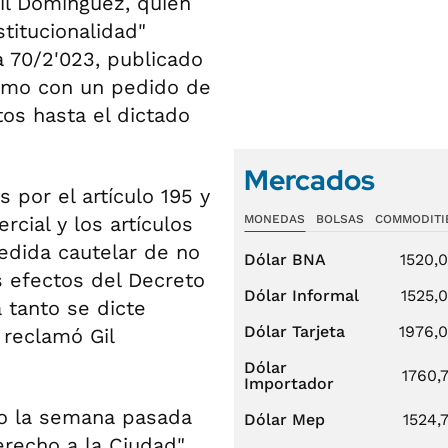
Gil Domínguez, quien
titucionalidad"
a 70/2'023, publicado
ltimo con un pedido de
os hasta el dictado
Mercados
s por el artículo 195 y
rcial y los artículos
MONEDAS
BOLSAS
COMMODITI
edida cautelar de no
Dólar BNA
1520,
s efectos del Decreto
Dólar Informal
1525,
 tanto se dicte
Dólar Tarjeta
1976,
 reclamó Gil
Dólar
1760,
Importador
do la semana pasada
Dólar Mep
1524,
erecho a la Ciudad".