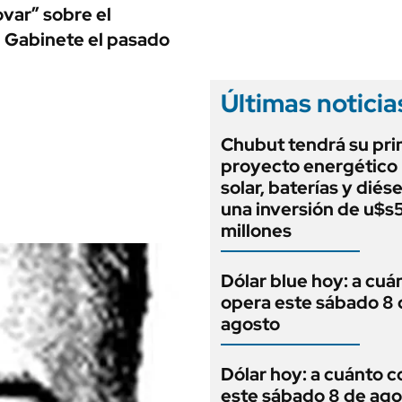
ANUARIO 2025
ovar” sobre el
LIFESTYLE
EDICIÓN IMPRESA
u Gabinete el pasado
AUTOS
Últimas noticia
Chubut tendrá su pr
proyecto energético 
solar, baterías y diés
una inversión de u$s
millones
Dólar blue hoy: a cuá
opera este sábado 8 
agosto
Dólar hoy: a cuánto c
este sábado 8 de ago