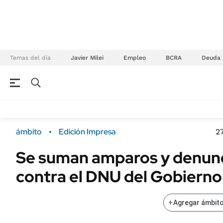
Temas del día
Javier Milei
Empleo
BCRA
Deuda
NEGOCIOS
ÚLTIMAS NOTICIAS
Especiales Ámbito
ECONOMÍA
ámbito
Edición Impresa
2
Real Estate
Banco de Datos
Se suman amparos y denunc
Sustentabilidad
Campo
contra el DNU del Gobierno
Seguros
FINANZAS
ENERGY REPORT
Dólar
+
Agregar ámbito
POLÍTICA
Mercados
Nacional