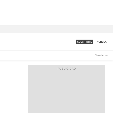
SUSCRIBITE
INGRESÁ
SUMATE A LA COMUNIDAD
Newsletter
DE ÁMBITO
LES
ACCESO FULL - $1.800/MES
ES
CORPORATIVO - CONSULTAR
Si tenés dudas comunicate
con nosotros a
IOS
suscripciones@ambito.com.ar
Llamanos al (54) 11 4556-
9147/48 o
al (54) 11 4449-3256 de lunes a