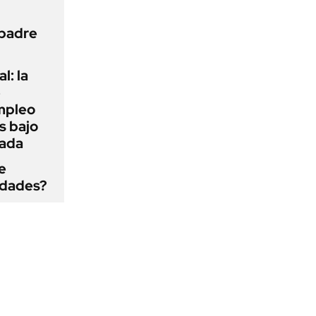
 padre
l: la
e
mpleo
s bajo
cada
e
edades?