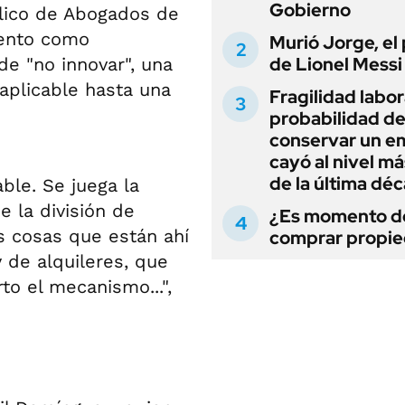
Gobierno
blico de Abogados de
mento como
Murió Jorge, el
de Lionel Messi
 de "no innovar", una
aplicable hasta una
Fragilidad labora
probabilidad d
conservar un e
cayó al nivel má
de la última dé
able. Se juega la
e la división de
¿Es momento d
s cosas que están ahí
comprar propi
 de alquileres, que
to el mecanismo...",