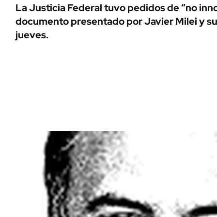
ÁMBITO DEBATE
La Justicia Federal tuvo pedidos de “no inn
Municipios
documento presentado por Javier Milei y s
MEDIAKIT AMBITO DEBATE
URUGUAY
jueves.