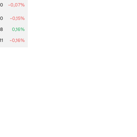
50
-0,07%
50
-0,15%
88
0,16%
11
-0,16%