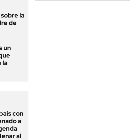
 sobre la
dre de
s un
 que
 la
 país con
Senado a
agenda
enar al