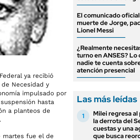
El comunicado oficial
muerte de Jorge, pa
Lionel Messi
¿Realmente necesita
turno en ANSES? Lo
nadie te cuenta sobre
atención presencial
Federal ya recibió
o de Necesidad y
conomía impulsado por
Las más leídas
e suspensión hasta
ón a planteos de
Milei regresa al
.
la derrota del 
cuestas y una 
que busca reord
 martes fue el de