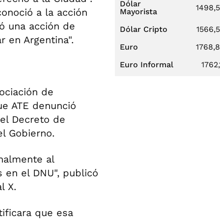
Dólar
1498,
conoció a la acción
Mayorista
ó una acción de
Dólar Cripto
1566,
r en Argentina".
Euro
1768,
Euro Informal
1762,
sociación de
ue ATE denunció
 el Decreto de
l Gobierno.
nalmente al
s en el DNU", publicó
l X.
tificara que esa