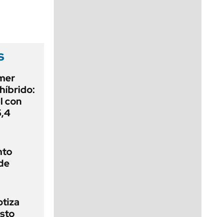
viernes de 10 a 18
s
imer
híbrido:
el con
5,4
nto
de
otiza
sto