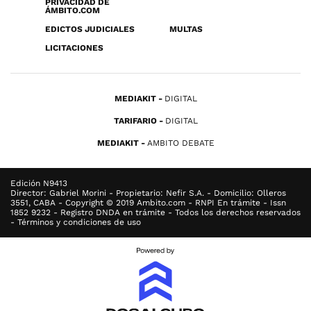
PRIVACIDAD DE
ÁMBITO.COM
EDICTOS JUDICIALES
MULTAS
LICITACIONES
MEDIAKIT
DIGITAL
TARIFARIO
DIGITAL
MEDIAKIT
AMBITO DEBATE
Edición N9413
Director: Gabriel Morini - Propietario: Nefir S.A. - Domicilio: Olleros
3551, CABA - Copyright © 2019 Ambito.com - RNPI En trámite - Issn
1852 9232 - Registro DNDA en trámite - Todos los derechos reservados
- Términos y condiciones de uso