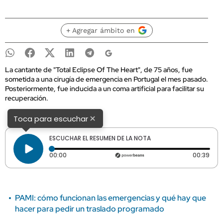
+ Agregar ámbito en
La cantante de "Total Eclipse Of The Heart", de 75 años, fue
sometida a una cirugía de emergencia en Portugal el mes pasado.
Posteriormente, fue inducida a un coma artificial para facilitar su
recuperación.
×
Toca para escuchar
ESCUCHAR EL RESUMEN DE LA NOTA
Tiempo transcurrido: 0 segundos
Dura
00:00
00:39
PAMI: cómo funcionan las emergencias y qué hay que
hacer para pedir un traslado programado