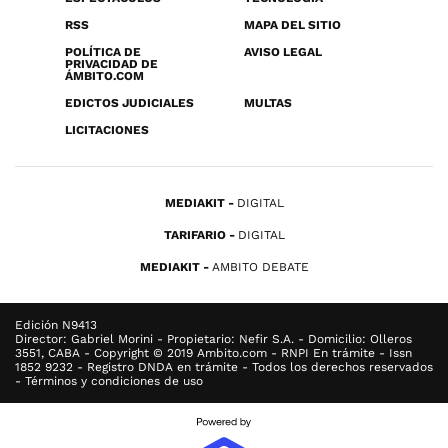
RSS
MAPA DEL SITIO
POLÍTICA DE
AVISO LEGAL
PRIVACIDAD DE
ÁMBITO.COM
EDICTOS JUDICIALES
MULTAS
LICITACIONES
MEDIAKIT
DIGITAL
TARIFARIO
DIGITAL
MEDIAKIT
AMBITO DEBATE
Edición N9413
Director: Gabriel Morini - Propietario: Nefir S.A. - Domicilio: Olleros
3551, CABA - Copyright © 2019 Ambito.com - RNPI En trámite - Issn
1852 9232 - Registro DNDA en trámite - Todos los derechos reservados
- Términos y condiciones de uso