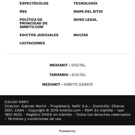
ESPECTÁCULOS
TECNOLOGÍA
RSS
MAPA DEL SITIO
POLÍTICA DE
AVISO LEGAL
PRIVACIDAD DE
ÁMBITO.COM
EDICTOS JUDICIALES
MULTAS
LICITACIONES
MEDIAKIT
DIGITAL
TARIFARIO
DIGITAL
MEDIAKIT
AMBITO DEBATE
Edición N9411
Director: Gabriel Morini - Propietario: Nefir S.A. - Domicilio: Olleros
3551, CABA - Copyright © 2019 Ambito.com - RNPI En trámite - Issn
1852 9232 - Registro DNDA en trámite - Todos los derechos reservados
- Términos y condiciones de uso