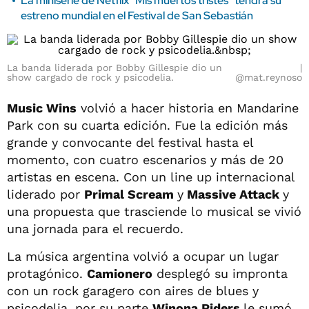
La miniserie de Netflix "Mis muertos tristes" tendrá su
estreno mundial en el Festival de San Sebastián
La banda liderada por Bobby Gillespie dio un
show cargado de rock y psicodelia.
@mat.reynoso
Music Wins
volvió a hacer historia en Mandarine
Park con su cuarta edición. Fue la edición más
grande y convocante del festival hasta el
momento, con cuatro escenarios y más de 20
artistas en escena. Con un line up internacional
liderado por
Primal Scream
y
Massive Attack
y
una propuesta que trasciende lo musical se vivió
una jornada para el recuerdo.
La música argentina volvió a ocupar un lugar
protagónico.
Camionero
desplegó su impronta
con un rock garagero con aires de blues y
psicodelia, por su parte
Winona Riders
le sumó