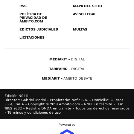
RSS
MAPA DEL SITIO
POLÍTICA DE
AVISO LEGAL
PRIVACIDAD DE
ÁMBITO.COM
EDICTOS JUDICIALES
MULTAS
LICITACIONES
MEDIAKIT
DIGITAL
TARIFARIO
DIGITAL
MEDIAKIT
AMBITO DEBATE
Edición N9411
Director: Gabriel Morini - Propietario: Nefir S.A. - Domicilio: Olleros
3551, CABA - Copyright © 2019 Ambito.com - RNPI En trámite - Issn
1852 9232 - Registro DNDA en trámite - Todos los derechos reservados
- Términos y condiciones de uso