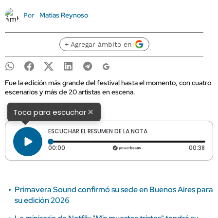
Matias Reynoso
Por
+ Agregar ámbito en
Fue la edición más grande del festival hasta el momento, con cuatro
escenarios y más de 20 artistas en escena.
×
Toca para escuchar
ESCUCHAR EL RESUMEN DE LA NOTA
Tiempo transcurrido: 0 segundos
Dura
00:00
00:38
Primavera Sound confirmó su sede en Buenos Aires para
su edición 2026