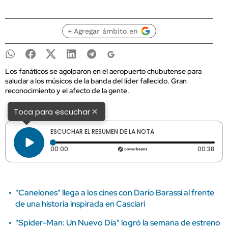
+ Agregar ámbito en
Los fanáticos se agolparon en el aeropuerto chubutense para
saludar a los músicos de la banda del líder fallecido. Gran
reconocimiento y el afecto de la gente.
×
Toca para escuchar
ESCUCHAR EL RESUMEN DE LA NOTA
Tiempo transcurrido: 0 segundos
Dura
00:00
00:38
"Canelones" llega a los cines con Darío Barassi al frente
de una historia inspirada en Casciari
"Spider-Man: Un Nuevo Día" logró la semana de estreno