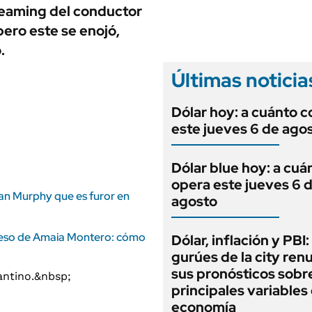
ANUARIO 2025
reaming del conductor
LIFESTYLE
EDICIÓN IMPRESA
pero este se enojó,
AUTOS
.
Últimas noticia
Dólar hoy: a cuánto c
este jueves 6 de ago
Dólar blue hoy: a cuá
opera este jueves 6 
Ryan Murphy que es furor en
agosto
greso de Amaia Montero: cómo
Dólar, inflación y PBI:
gurúes de la city re
sus pronósticos sobre
principales variables 
economía