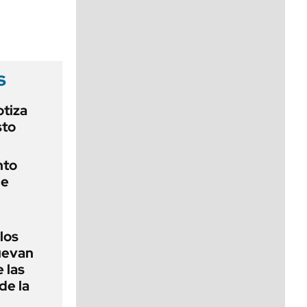
viernes de 10 a 18
s
otiza
sto
nto
de
 los
nuevan
 las
de la