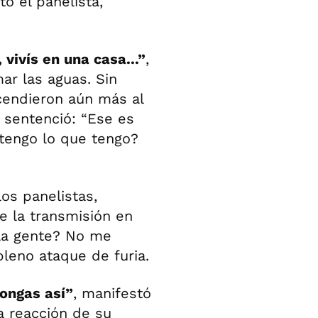
stó el panelista,
vivís en una casa...”
,
mar las aguas. Sin
endieron aún más al
 sentenció: “Ese es
tengo lo que tengo?
los panelistas,
e la transmisión en
 la gente? No me
pleno ataque de furia.
pongas así”
, manifestó
 reacción de su