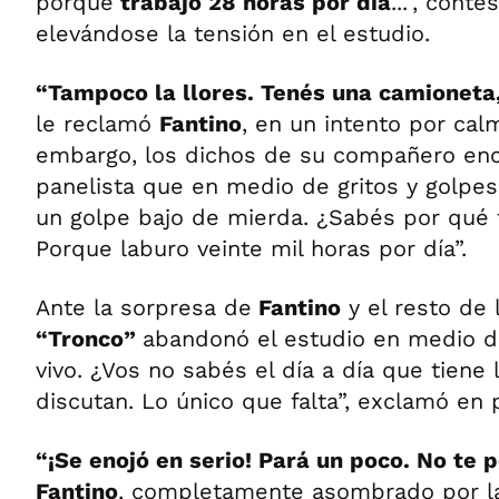
porque
trabajo 28 horas por día
...”, conte
elevándose la tensión en el estudio.
“Tampoco la llores. Tenés una camioneta, 
le reclamó
Fantino
, en un intento por cal
embargo, los dichos de su compañero enc
panelista que en medio de gritos y golpes
un golpe bajo de mierda. ¿Sabés por qué 
Porque laburo veinte mil horas por día”.
Ante la sorpresa de
Fantino
y el resto de 
“Tronco”
abandonó el estudio en medio d
vivo. ¿Vos no sabés el día a día que tiene
discutan. Lo único que falta”, exclamó en 
“¡Se enojó en serio! Pará un poco. No te 
Fantino
, completamente asombrado por la