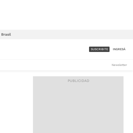
Brasil
SUSCRIBITE
INGRESÁ
SUMATE A LA COMUNIDAD
Newsletter
DE ÁMBITO
LES
ACCESO FULL - $1.800/MES
ES
CORPORATIVO - CONSULTAR
Si tenés dudas comunicate
con nosotros a
IOS
suscripciones@ambito.com.ar
Llamanos al (54) 11 4556-
9147/48 o
al (54) 11 4449-3256 de lunes a