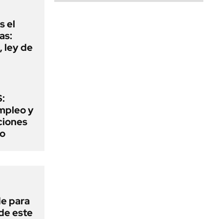
s el
as:
 ley de
:
mpleo y
aciones
to
de para
 de este