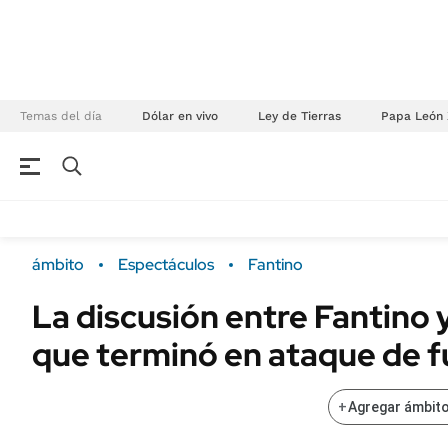
Temas del día
Dólar en vivo
Ley de Tierras
Papa León 
NEGOCIOS
ÚLTIMAS NOTICIAS
Especiales Ámbito
ECONOMÍA
ámbito
Espectáculos
Fantino
Real Estate
Banco de Datos
La discusión entre Fantino 
Sustentabilidad
Campo
que terminó en ataque de f
Seguros
FINANZAS
ENERGY REPORT
Dólar
+
Agregar ámbito
POLÍTICA
Mercados
Nacional