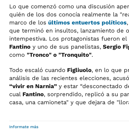
Lo que comenzó como una discusión apen
quién de los dos conocía realmente la "rea
marco de los
últimos entuertos políticos
que terminó en insultos, lanzamiento de o
intempestiva. Los protagonistas fueron e
Fantino
y uno de sus panelistas,
Sergio Fi
como
"Tronco" o "Tronquito"
.
Todo escaló cuando
Figliuolo
, en lo que p
análisis de las recientes elecciones, acus
“vivir en Narnia”
y estar “desconectado de 
cual
Fantino
, sorprendido, replicó a su pa
casa, una camioneta" y que dejara de "llora
Informate más