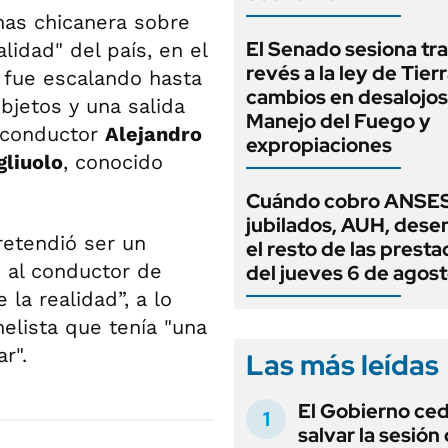
as chicanera sobre
El Senado sesiona tra
lidad" del país, en el
revés a la ley de Tierr
, fue escalando hasta
cambios en desalojos,
bjetos y una salida
Manejo del Fuego y
l conductor
Alejandro
expropiaciones
gliuolo
, conocido
Cuándo cobro ANSES
jubilados, AUH, dese
retendió ser un
el resto de las prest
ó al conductor de
del jueves 6 de agos
la realidad”, a lo
nelista que tenía "una
r".
Las más leídas
El Gobierno ce
salvar la sesión