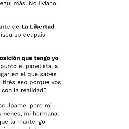
seguí más. No liviano
tante de
La Libertad
iscurso del país
posición que tengo yo
apuntó el panelista, a
ugar en el que sabés
e tirés eso porque vos
con la realidad”.
Disculpame, pero mi
os nenes, mi hermana,
que la mantengo