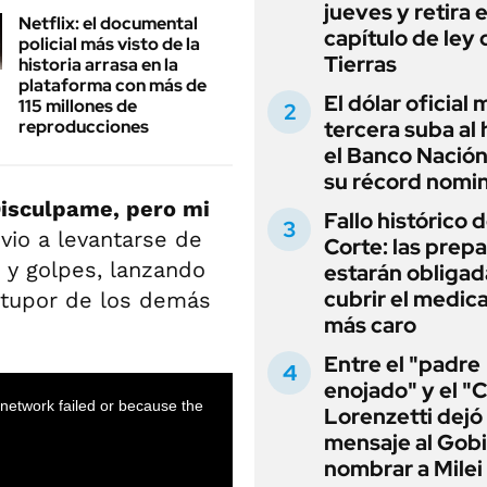
jueves y retira e
Netflix: el documental
capítulo de ley 
policial más visto de la
Tierras
historia arrasa en la
plataforma con más de
El dólar oficial
115 millones de
reproducciones
tercera suba al 
el Banco Nación
su récord nomin
 Disculpame, pero mi
Fallo histórico d
vio a levantarse de
Corte: las prep
s y golpes, lanzando
estarán obligad
cubrir el medi
 estupor de los demás
más caro
Entre el "padre
enojado" y el "C
Lorenzetti dejó
mensaje al Gobi
nombrar a Milei