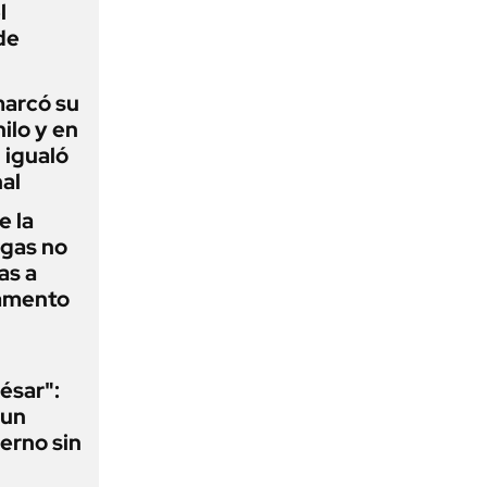
l
de
 marcó su
hilo y en
 igualó
al
e la
agas no
as a
camento
ésar":
 un
erno sin