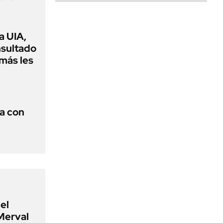
a UIA,
nsultado
amás les
a con
el
Merval