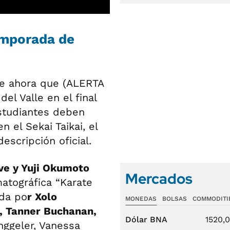
temporada de
de ahora que (ALERTA
l Valle en el final
studiantes deben
 el Sekai Taikai, el
scripción oficial.
ve y Yuji Okumoto
Mercados
matográfica “Karate
ada po
r Xolo
MONEDAS
BOLSAS
COMMODITI
, Tanner Buchanan,
Dólar BNA
1520,
nggeler, Vanessa