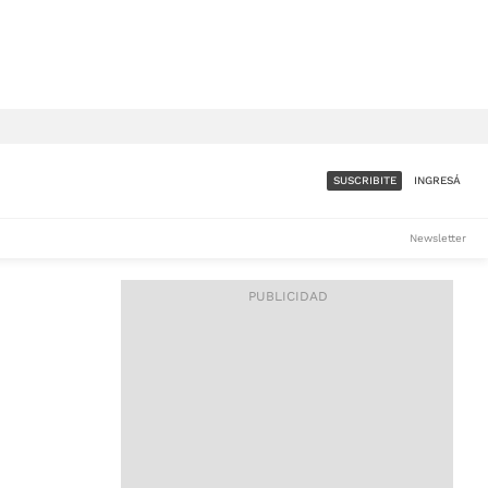
SUSCRIBITE
INGRESÁ
SUMATE A LA COMUNIDAD
Newsletter
DE ÁMBITO
LES
ACCESO FULL - $1.800/MES
ES
CORPORATIVO - CONSULTAR
Si tenés dudas comunicate
con nosotros a
IOS
suscripciones@ambito.com.ar
Llamanos al (54) 11 4556-
9147/48 o
al (54) 11 4449-3256 de lunes a