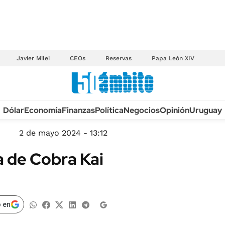
Javier Milei
CEOs
Reservas
Papa León XIV
Anuario autos 2026
Dólar
Economía
Finanzas
Política
Negocios
Opinión
Uruguay
TECNOLOGÍA
NOVEDADES FISCA
MÉXICO
2 de mayo 2024 - 13:12
EDICTOS JUDICIAL
OPINIÓN
a de Cobra Kai
MULTAS
MUNDO
LICITACIONES
INFORMACIÓN GENERAL
CUADROS TARIFAR
ESPECTÁCULOS
 en
RECALL
DEPORTES