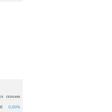
ES
CEDEARS
00
0,00%