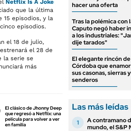
el
Netflix Is A Joke
hacer una oferta
ciado que la última
 15 episodios, y la
Tras la polémica con l
cinco episodios.
Caputo negó haber i
a los industriales: "J
 el 18 de julio,
dije tarados"
estrenará el 28 de
 la serie se
El elegante rincón de
Córdoba que enamor
anunciará más
sus casonas, sierras y
senderos
Las más leídas
El clásico de Jhonny Deep
que regresó a Netflix: una
película para volver a ver
A contramano d
en familia
mundo, el S&P 