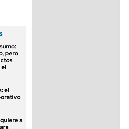
viernes de 10 a 18
s
nsumo:
o, pero
uctos
 el
: el
porativo
 quiere a
para