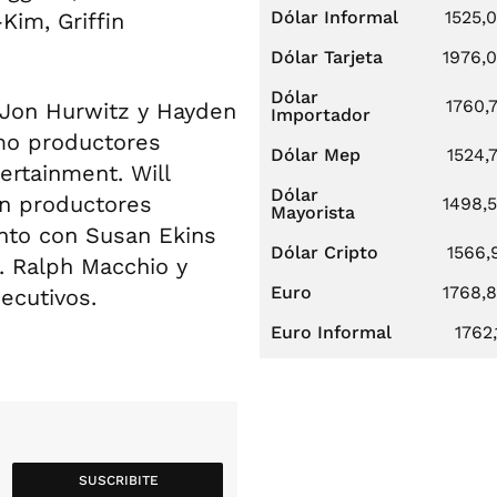
Dólar Informal
1525,
Kim, Griffin
Dólar Tarjeta
1976,
Dólar
1760,
 Jon Hurwitz y Hayden
Importador
mo productores
Dólar Mep
1524,
ertainment. Will
Dólar
on productores
1498,
Mayorista
nto con Susan Ekins
Dólar Cripto
1566,
n. Ralph Macchio y
Euro
1768,
ecutivos.
Euro Informal
1762,
SUSCRIBITE