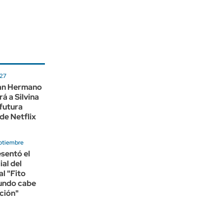
027
an Hermano
á a Silvina
 futura
de Netflix
ptiembre
esentó el
ial del
l "Fito
mundo cabe
ción"