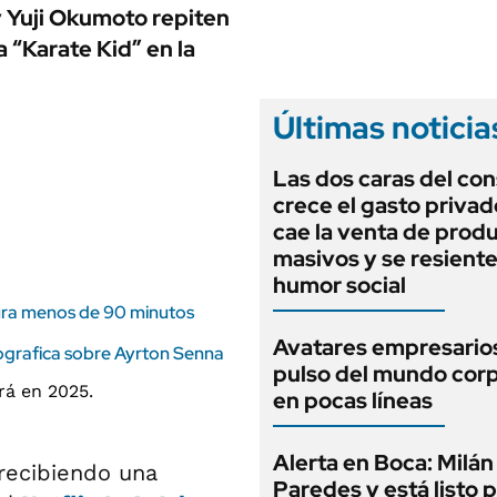
ANUARIO 2025
y Yuji Okumoto repiten
LIFESTYLE
EDICIÓN IMPRESA
 “Karate Kid” en la
AUTOS
Últimas noticia
Las dos caras del co
crece el gasto privad
cae la venta de prod
masivos y se resiente
humor social
 dura menos de 90 minutos
Avatares empresarios
biografica sobre Ayrton Senna
pulso del mundo cor
en pocas líneas
Alerta en Boca: Milán
recibiendo una
Paredes y está listo 