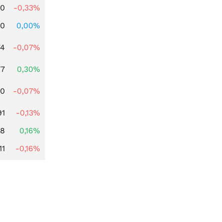
00
-0,33%
00
0,00%
74
-0,07%
77
0,30%
50
-0,07%
91
-0,13%
88
0,16%
11
-0,16%