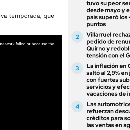
tuvo su peor s
desde mayo y el
eva temporada, que
país superó los
puntos
Villarruel recha
pedido de renu
Quirno y redobl
tensión con el 
La inflación en
saltó al 2,9% en j
con fuertes sub
servicios y efe
vacaciones de i
Las automotric
refuerzan desc
créditos para s
las ventas en a