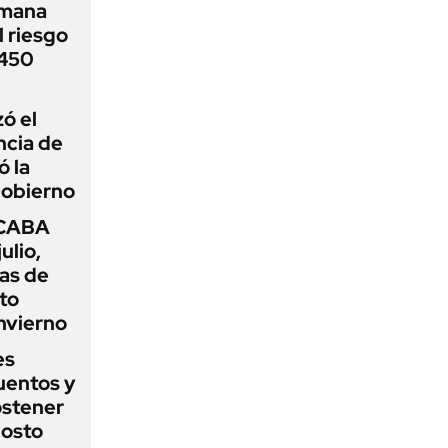
emana
 riesgo
 450
zó el
ncia de
ó la
Gobierno
 CABA
ulio,
as de
cto
nvierno
es
uentos y
ostener
gosto