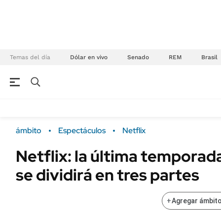
Temas del día
Dólar en vivo
Senado
REM
Brasil
NEGOCIOS
ÚLTIMAS NOTICIAS
Especiales Ámbito
ECONOMÍA
ámbito
Espectáculos
Netflix
Real Estate
Banco de Datos
Netflix: la última temporad
Sustentabilidad
Campo
se dividirá en tres partes
Seguros
FINANZAS
ENERGY REPORT
Dólar
+
Agregar ámbito
POLÍTICA
Mercados
Nacional