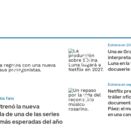
Estrena en 2
Una ex Gr
interpretar
Luna en la
docuserie 
Estrena en se
Netflix pr
tráiler ofic
los fans
documenta
strenó la nueva
Páez: el 
 de una de las series
en una can
 más esperadas del año