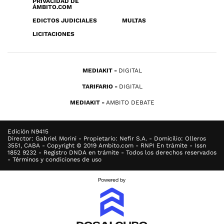
PRIVACIDAD DE
ÁMBITO.COM
EDICTOS JUDICIALES
MULTAS
LICITACIONES
MEDIAKIT
DIGITAL
TARIFARIO
DIGITAL
MEDIAKIT
AMBITO DEBATE
Edición N9415
Director: Gabriel Morini - Propietario: Nefir S.A. - Domicilio: Olleros
3551, CABA - Copyright © 2019 Ambito.com - RNPI En trámite - Issn
1852 9232 - Registro DNDA en trámite - Todos los derechos reservados
- Términos y condiciones de uso