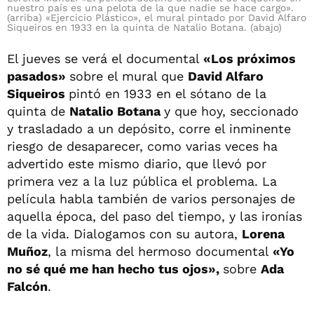
nuestro país es una pelota de la que nadie se hace cargo».
(arriba) «Ejercicio Plástico», el mural pintado por David Alfaro
Siqueiros en 1933 en la quinta de Natalio Botana. (abajo)
El jueves se verá el documental
«Los próximos
pasados»
sobre el mural que
David Alfaro
Siqueiros
pintó en 1933 en el sótano de la
quinta de
Natalio Botana
y que hoy, seccionado
y trasladado a un depósito, corre el inminente
riesgo de desaparecer, como varias veces ha
advertido este mismo diario, que llevó por
primera vez a la luz pública el problema. La
película habla también de varios personajes de
aquella época, del paso del tiempo, y las ironías
de la vida. Dialogamos con su autora,
Lorena
Muñoz
, la misma del hermoso documental
«Yo
no sé qué me han hecho tus ojos»,
sobre
Ada
Falcón
.