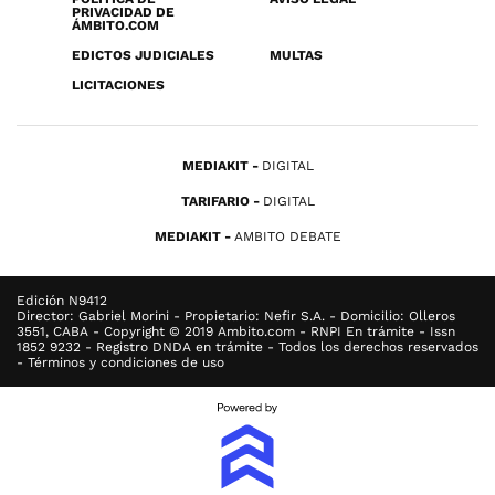
PRIVACIDAD DE
ÁMBITO.COM
EDICTOS JUDICIALES
MULTAS
LICITACIONES
MEDIAKIT
DIGITAL
TARIFARIO
DIGITAL
MEDIAKIT
AMBITO DEBATE
Edición N9412
Director: Gabriel Morini - Propietario: Nefir S.A. - Domicilio: Olleros
3551, CABA - Copyright © 2019 Ambito.com - RNPI En trámite - Issn
1852 9232 - Registro DNDA en trámite - Todos los derechos reservados
- Términos y condiciones de uso