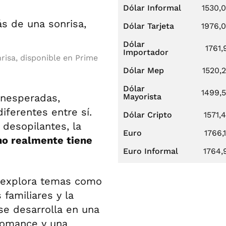
Dólar Informal
1530,
Dólar Tarjeta
1976,
Dólar
1761,
Importador
risa, disponible en Prime
Dólar Mep
1520,
Dólar
1499,
 inesperadas,
Mayorista
ferentes entre sí.
Dólar Cripto
1571,
desopilantes, la
Euro
1766,
ino realmente tiene
Euro Informal
1764,
la explora temas como
familiares y la
e desarrolla en una
romance y una