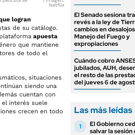
 película se
Imagen:
Netflix
El Senado sesiona tra
 que logran
revés a la ley de Tierr
stas de su catálogo.
cambios en desalojos,
 plataforma
apuesta
Manejo del Fuego y
expropiaciones
género que mantiene
tores de todo el
Cuándo cobro ANSES
jubilados, AUH, dese
el resto de las prest
smáticos, situaciones
del jueves 6 de agos
ontinúan siendo una
además cuentan con
, el interés suele
Las más leídas
ciones crecen en todo
El Gobierno ce
salvar la sesión