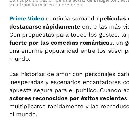
Con la participación de una actriz de Bridgerton, esta
va a transformar en tu preferida.
Prime Video
continúa sumando
películas
destacarse rápidamente
entre las más vi
Con propuestas para todos los gustos, la
fuerte por las comedias romántica
s, un 
una enorme popularidad entre los suscrip
mundo.
Las historias de amor con personajes cari
inesperadas y escenarios encantadores c
apuesta segura para el público. Cuando 
actores reconocidos por éxitos reciente
s
multiplicarse rápidamente y las reproduc
el mundo.