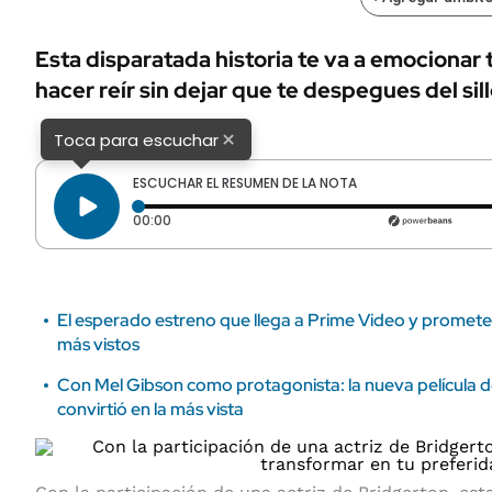
ÁMBITO DEBATE
Municipios
MEDIAKIT AMBITO DEBATE
Esta disparatada historia te va a emocionar 
URUGUAY
hacer reír sin dejar que te despegues del sill
×
Toca para escuchar
ESCUCHAR EL RESUMEN DE LA NOTA
Tiempo transcurrido: 0 segundos
00:00
El esperado estreno que llega a Prime Video y promete 
más vistos
Con Mel Gibson como protagonista: la nueva película 
convirtió en la más vista