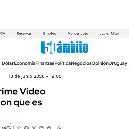
XIV
Reservas
Empleo
Monotributo
Javier Milei
Anuario autos 2026
Dólar
Economía
Finanzas
Política
Negocios
Opinión
Uruguay
TECNOLOGÍA
NOVEDADES FISCA
MÉXICO
13 de junio 2026 - 19:00
EDICTOS JUDICIAL
OPINIÓN
rime Video
MULTAS
MUNDO
ton que es
LICITACIONES
INFORMACIÓN GENERAL
CUADROS TARIFAR
ESPECTÁCULOS
RECALL
DEPORTES
 en