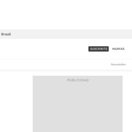
Brasil
SUSCRIBITE
INGRESÁ
SUMATE A LA COMUNIDAD
Newsletter
DE ÁMBITO
LES
ACCESO FULL - $1.800/MES
ES
CORPORATIVO - CONSULTAR
Si tenés dudas comunicate
con nosotros a
IOS
suscripciones@ambito.com.ar
Llamanos al (54) 11 4556-
9147/48 o
al (54) 11 4449-3256 de lunes a