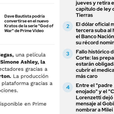
jueves y retira e
capítulo de ley 
Tierras
Dave Bautista podría
convertirse en el nuevo
El dólar oficial
Kratos de la serie "God of
tercera suba al 
War" de Prime Video
el Banco Nación
su récord nomin
Fallo histórico d
iegas,
una película
Corte: las prep
r
Simone Ashley, la
estarán obligad
ctadores gracias a
cubrir el medi
más caro
rton.
La producción
a plataforma gracias a
Entre el "padre
ciones.
enojado" y el "C
Lorenzetti dejó
mensaje al Gobi
nombrar a Milei