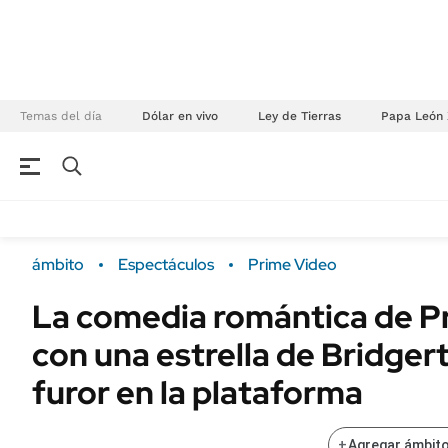
Temas del día
Dólar en vivo
Ley de Tierras
Papa León 
NEGOCIOS
ÚLTIMAS NOTICIAS
Especiales Ámbito
ECONOMÍA
ámbito
Espectáculos
Prime Video
Real Estate
Banco de Datos
La comedia romántica de P
Sustentabilidad
Campo
con una estrella de Bridger
Seguros
FINANZAS
ENERGY REPORT
furor en la plataforma
Dólar
POLÍTICA
Mercados
+
Agregar ámbito
Nacional