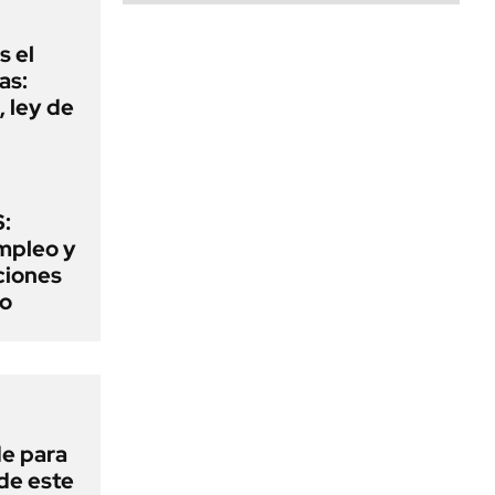
s el
as:
 ley de
:
mpleo y
aciones
to
de para
 de este