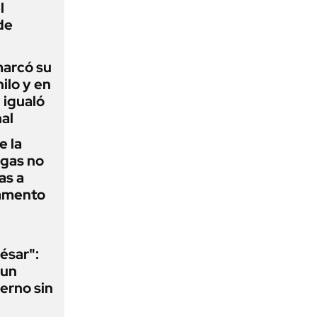
l
de
 marcó su
hilo y en
 igualó
al
e la
agas no
as a
camento
ésar":
 un
erno sin