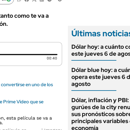
ANUARIO 2025
LIFESTYLE
EDICIÓN IMPRESA
AUTOS
tanto como te va a
ón.
Últimas noticia
Dólar hoy: a cuánto c
este jueves 6 de ago
Duración: 40 segundos
00:40
Dólar blue hoy: a cuá
opera este jueves 6 
agosto
convertirse en uno de los
Dólar, inflación y PBI:
de Prime Video que se
gurúes de la city re
sus pronósticos sobre
principales variables 
economía