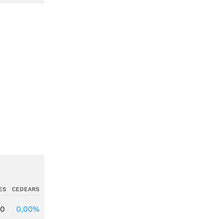
ES
CEDEARS
00
0,00%