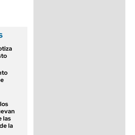
viernes de 10 a 18
s
otiza
sto
nto
de
 los
nuevan
 las
de la