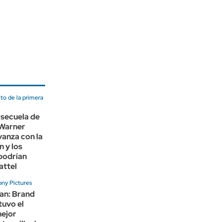
ito de la primera
a secuela de
 Warner
vanza con la
 y los
podrían
attel
ony Pictures
an: Brand
tuvo el
ejor