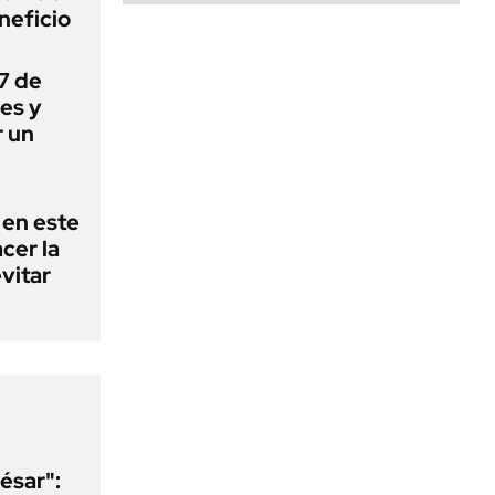
neficio
 7 de
es y
r un
 en este
cer la
vitar
ésar":