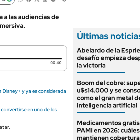
ANUARIO 2025
LIFESTYLE
EDICIÓN IMPRESA
AUTOS
 a las audiencias de
nmersiva.
Últimas noticia
Abelardo de la Espriel
desafío empieza des
Duración: 40 segundos
00:40
la victoria
Boom del cobre: supe
u$s14.000 y se conso
ó a Disney+ y ya es considerada
como el gran metal de
inteligencia artificial
convertirse en uno de los
Medicamentos gratis
PAMI en 2026: cuáles
mantienen cobertura