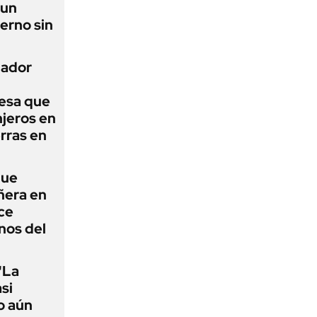
 un
erno sin
nador
esa que
njeros en
erras en
que
ñera en
ce
nos del
"La
asi
o aún