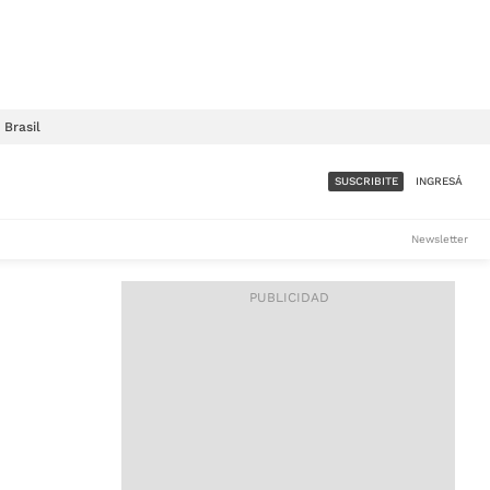
Brasil
SUSCRIBITE
INGRESÁ
SUMATE A LA COMUNIDAD
Newsletter
DE ÁMBITO
LES
ACCESO FULL - $1.800/MES
ES
CORPORATIVO - CONSULTAR
Si tenés dudas comunicate
con nosotros a
IOS
suscripciones@ambito.com.ar
Llamanos al (54) 11 4556-
9147/48 o
al (54) 11 4449-3256 de lunes a