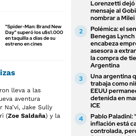
Lorenzetti dejó
mensaje al Gobi
nombrar a Milei
"Spider-Man: Brand New
Polémica: el se
Day" superó los u$s1.000
Benegas Lynch
en taquilla a días de su
encabeza empr
estreno en cines
asesora a extra
la compra de ti
Argentina
izas
Una argentina 
trabaja como ni
on lleva a las
EEUU permane
detenida en ma
ueva aventura
ICE
 Na’vi, Jake Sully
i (
Zoe Saldaña
) y la
Pablo Paladini: 
inflación está c
controlada, per