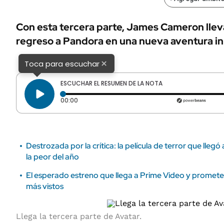
ÁMBITO DEBATE
Municipios
MEDIAKIT AMBITO DEBATE
Con esta tercera parte, James Cameron lleva
URUGUAY
regreso a Pandora en una nueva aventura i
×
Toca para escuchar
ESCUCHAR EL RESUMEN DE LA NOTA
Tiempo transcurrido: 0 segundos
00:00
Destrozada por la crítica: la película de terror que lleg
la peor del año
El esperado estreno que llega a Prime Video y promete 
más vistos
Llega la tercera parte de Avatar.