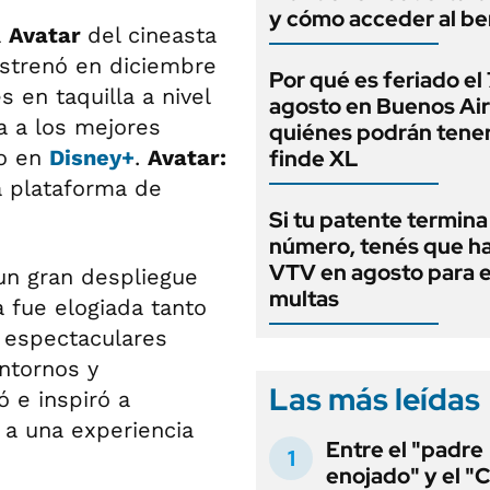
y cómo acceder al be
a
Avatar
del cineasta
estrenó en diciembre
Por qué es feriado el
 en taquilla a nivel
agosto en Buenos Air
a a los mejores
quiénes podrán tene
no en
Disney+
.
Avatar:
finde XL
a plataforma de
Si tu patente termina
número, tenés que ha
VTV en agosto para e
un gran despliegue
multas
a fue elogiada tanto
s espectaculares
ntornos y
Las más leídas
ó e inspiró a
 a una experiencia
Entre el "padre
enojado" y el "C