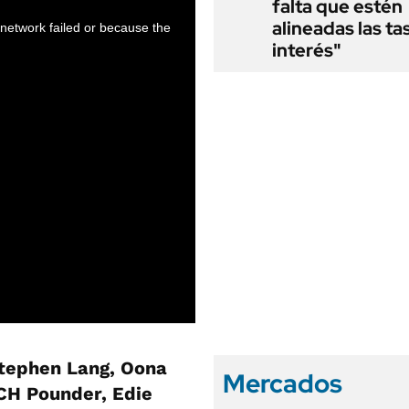
falta que estén
alineadas las ta
interés"
tephen Lang, Oona
Mercados
CCH Pounder, Edie