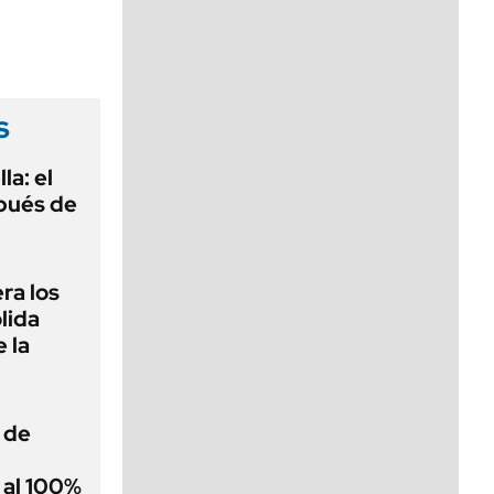
viernes de 10 a 18
s
la: el
pués de
ra los
lida
 la
 de
 al 100%