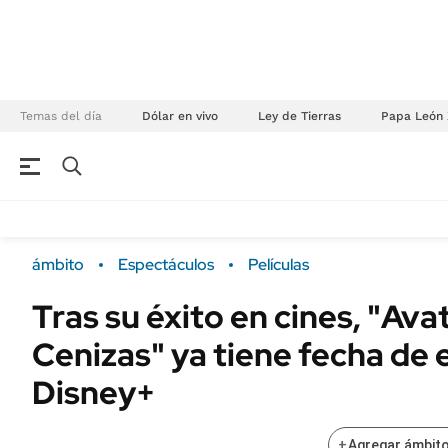
Temas del día
Dólar en vivo
Ley de Tierras
Papa León 
NEGOCIOS
ÚLTIMAS NOTICIAS
Especiales Ámbito
ECONOMÍA
ámbito
Espectáculos
Películas
Real Estate
Banco de Datos
Tras su éxito en cines, "Ava
Sustentabilidad
Campo
Cenizas" ya tiene fecha de 
Seguros
FINANZAS
ENERGY REPORT
Disney+
Dólar
POLÍTICA
Mercados
+
Agregar ámbito
Nacional