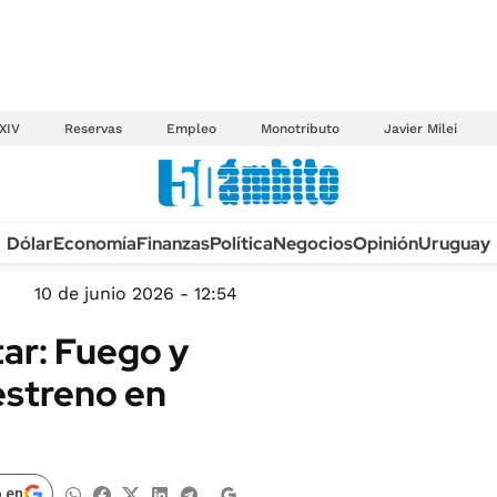
XIV
Reservas
Empleo
Monotributo
Javier Milei
Anuario autos 2026
Dólar
Economía
Finanzas
Política
Negocios
Opinión
Uruguay
TECNOLOGÍA
NOVEDADES FISCA
MÉXICO
10 de junio 2026 - 12:54
EDICTOS JUDICIAL
OPINIÓN
tar: Fuego y
MULTAS
MUNDO
estreno en
LICITACIONES
INFORMACIÓN GENERAL
CUADROS TARIFAR
ESPECTÁCULOS
RECALL
DEPORTES
 en