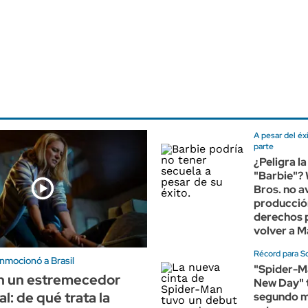
A pesar del éx
parte
¿Peligra l
"Barbie"?
Bros. no a
producción
derechos 
volver a M
Récord para S
nmocionó a Brasil
"Spider-M
n un estremecedor
New Day" 
l: de qué trata la
segundo m