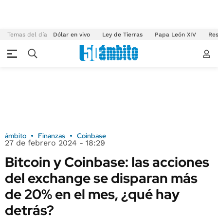
Temas del día
Dólar en vivo
Ley de Tierras
Papa León XIV
Res
ámbito
Finanzas
Coinbase
27 de febrero 2024 - 18:29
Bitcoin y Coinbase: las acciones
del exchange se disparan más
de 20% en el mes, ¿qué hay
detrás?