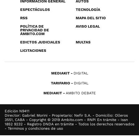
INFORMACIÓN GENERAL
AUTOS
ESPECTÁCULOS
TECNOLOGÍA
RSS
MAPA DEL SITIO
POLÍTICA DE
AVISO LEGAL
PRIVACIDAD DE
ÁMBITO.COM
EDICTOS JUDICIALES
MULTAS
LICITACIONES
MEDIAKIT
DIGITAL
TARIFARIO
DIGITAL
MEDIAKIT
AMBITO DEBATE
Edición N9411
Director: Gabriel Morini - Propietario: Nefir S.A. - Domicilio: Olleros
3551, CABA - Copyright © 2019 Ambito.com - RNPI En trámite - Issn
1852 9232 - Registro DNDA en trámite - Todos los derechos reservados
- Términos y condiciones de uso