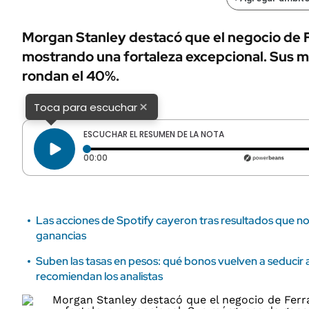
ÁMBITO DEBATE
Municipios
MEDIAKIT AMBITO DEBATE
Morgan Stanley destacó que el negocio de F
URUGUAY
mostrando una fortaleza excepcional. Sus 
rondan el 40%.
×
Toca para escuchar
ESCUCHAR EL RESUMEN DE LA NOTA
Tiempo transcurrido: 0 segundos
00:00
Las acciones de Spotify cayeron tras resultados que no
ganancias
Suben las tasas en pesos: qué bonos vuelven a seducir 
recomiendan los analistas