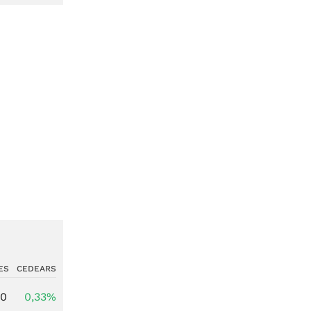
ES
CEDEARS
00
0,33%