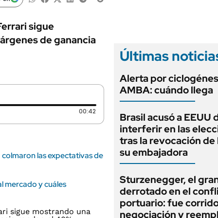
ANUARIO 2025
LIFESTYLE
EDICIÓN IMPRESA
AUTOS
errari sigue
márgenes de ganancia
Últimas noticia
Alerta por ciclogénes
AMBA: cuándo llega
Duración: 42 segundos
00:42
Brasil acusó a EEUU 
interferir en las elec
tras la revocación de 
su embajadora
 colmaron las expectativas de
Sturzenegger, el gra
al mercado y cuáles
derrotado en el confl
portuario: fue corrido
negociación y reemp