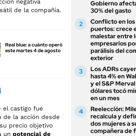
cción negativa
Gobierno afecta
sátil de la compañía.
30% del gasto
Conflicto en los
puertos: crece e
malestar entre 
empresarios por
Real blue: a cuánto operó
parálisis del co
este martes 4 de agosto
exterior
Los ADRs caye
hasta 4% en Wal
y el S&P Merval
i
dólares tocó m
en un mes
el castigo fue
Reelección: Mile
recalcula y defi
n de la acción desde
dos mujeres a s
su precio objetivo
compañera de 
ca un
potencial de