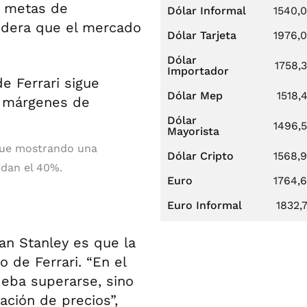
s metas de
Dólar Informal
1540,
sidera que el mercado
Dólar Tarjeta
1976,
Dólar
1758,
Importador
Dólar Mep
1518,
Dólar
1496,
Mayorista
igue mostrando una
Dólar Cripto
1568,
ndan el 40%.
Euro
1764,
Euro Informal
1832,
an Stanley es que la
o de Ferrari. “En el
deba superarse, sino
ación de precios”,