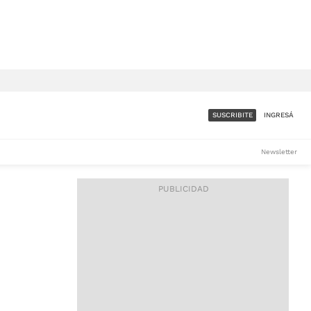
SUSCRIBITE
INGRESÁ
SUMATE A LA COMUNIDAD
Newsletter
DE ÁMBITO
LES
ACCESO FULL - $1.800/MES
ES
CORPORATIVO - CONSULTAR
Si tenés dudas comunicate
con nosotros a
IOS
suscripciones@ambito.com.ar
Llamanos al (54) 11 4556-
9147/48 o
al (54) 11 4449-3256 de lunes a