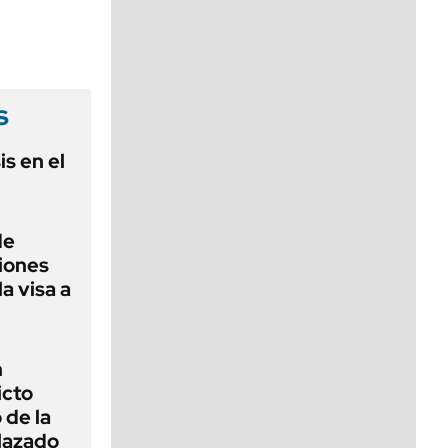
viernes de 10 a 18
s
is en el
de
ciones
la visa a
n
icto
 de la
lazado