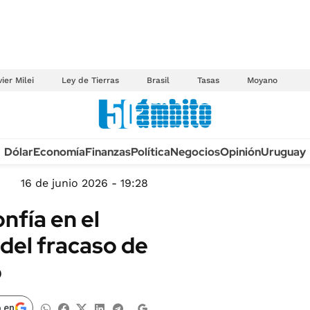
ier Milei
Ley de Tierras
Brasil
Tasas
Moyano
Anuario autos 2026
Dólar
Economía
Finanzas
Política
Negocios
Opinión
Uruguay
TECNOLOGÍA
NOVEDADES FISCA
MÉXICO
16 de junio 2026 - 19:28
EDICTOS JUDICIAL
OPINIÓN
nfía en el
MULTAS
MUNDO
 del fracaso de
LICITACIONES
INFORMACIÓN GENERAL
o
CUADROS TARIFAR
ESPECTÁCULOS
RECALL
DEPORTES
 en