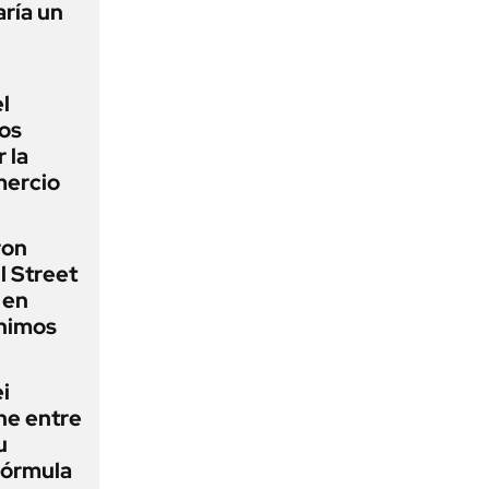
ría un
l
los
 la
mercio
ron
l Street
 en
ínimos
i
ne entre
u
fórmula