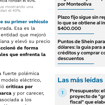
por Monteoliva
igue mostrando una
ndan el 40%.
Plazo fijo sigue sin r
e su primer vehículo
lo que se obtiene al i
erada. Esa es la
$400.000
, entidad que mejoró
iana y elevó su precio
Puntos de Shein para
dólares: la guía para
accionó de forma
créditos y comprar c
ales que enfrenta la
descuentos
a fuerte polémica
Las más leídas
l modelo eléctrico,
bió
críticas por
Presupuesto: el
 marca
y por carecer,
proyecto de "gr
asociada a los
fiscal" que elab