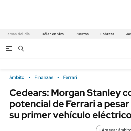
Temas del día
Dólar en vivo
Puertos
Pobreza
Jav
NEGOCIOS
ÚLTIMAS NOTICIAS
Especiales Ámbito
ECONOMÍA
ámbito
Finanzas
Ferrari
Real Estate
Banco de Datos
Cedears: Morgan Stanley co
Sustentabilidad
Campo
potencial de Ferrari a pesar
Seguros
FINANZAS
ENERGY REPORT
su primer vehículo eléctric
Dólar
POLÍTICA
Mercados
+
Agregar ámbito
Nacional