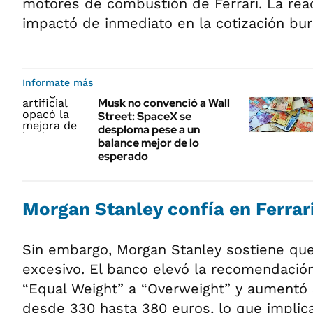
motores de combustión de Ferrari. La rea
impactó de inmediato en la cotización bur
Informate más
Musk no convenció a Wall
Street: SpaceX se
desploma pese a un
balance mejor de lo
esperado
Morgan Stanley confía en Ferrar
Sin embargo, Morgan Stanley sostiene que 
excesivo. El banco elevó la recomendació
“Equal Weight” a “Overweight” y aumentó 
desde 330 hasta 380 euros, lo que impli