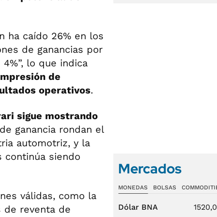
ión ha caído 26% en los
ones de ganancias por
4%”, lo que indica
ompresión de
sultados operativos
.
rari sigue mostrando
de ganancia rondan el
ria automotriz, y la
 continúa siendo
Mercados
MONEDAS
BOLSAS
COMMODITI
nes válidas, como la
Dólar BNA
1520,
s de reventa de