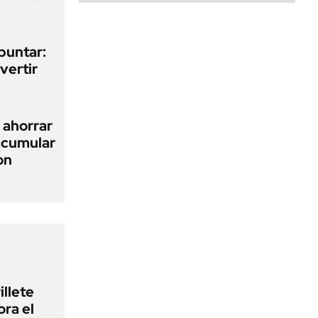
epuntar:
nvertir
 ahorrar
 acumular
on
illete
ora el