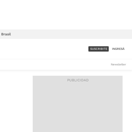
Brasil
SUSCRIBITE
INGRESÁ
SUMATE A LA COMUNIDAD
Newsletter
DE ÁMBITO
LES
ACCESO FULL - $1.800/MES
ES
CORPORATIVO - CONSULTAR
Si tenés dudas comunicate
con nosotros a
IOS
suscripciones@ambito.com.ar
Llamanos al (54) 11 4556-
9147/48 o
al (54) 11 4449-3256 de lunes a