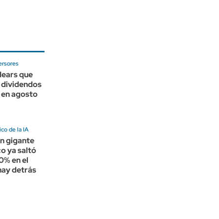
ersores
dears que
 dividendos
 en agosto
ico de la IA
n gigante
o ya saltó
0% en el
hay detrás