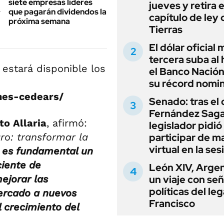
siete empresas líderes
jueves y retira e
que pagarán dividendos la
capítulo de ley 
próxima semana
Tierras
El dólar oficial
tercera suba al 
estará disponible los
el Banco Nación
su récord nomin
nes-cedears/
Senado: tras el
Fernández Sagas
to Allaria
, afirmó:
legislador pidió
ro: transformar la
participar de m
virtual en la ses
,
es fundamental un
iente de
León XIV, Argen
ejorar las
un viaje con se
políticas del le
mercado a nuevos
Francisco
l crecimiento del