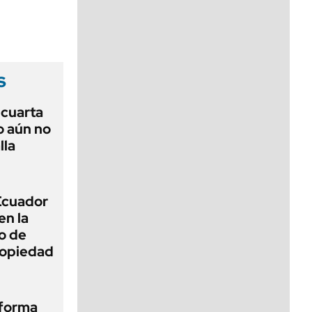
viernes de 10 a 18
s
r cuarta
o aún no
lla
 Ecuador
en la
o de
propiedad
eforma