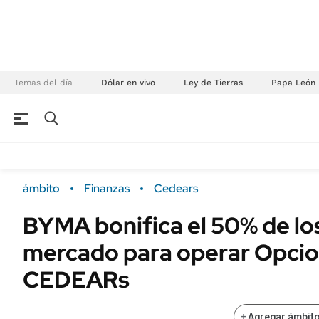
Temas del día
Dólar en vivo
Ley de Tierras
Papa León 
NEGOCIOS
ÚLTIMAS NOTICIAS
Especiales Ámbito
ECONOMÍA
ámbito
Finanzas
Cedears
Real Estate
Banco de Datos
BYMA bonifica el 50% de lo
Sustentabilidad
Campo
mercado para operar Opcio
Seguros
FINANZAS
ENERGY REPORT
CEDEARs
Dólar
POLÍTICA
Mercados
+
Agregar ámbito
Nacional