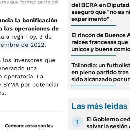
sores que forman parte del
del BCRA en Diputad
aseguró que "no es n
experimento"
ncia la bonificación
a las operaciones de
El rincón de Buenos 
 a regir hoy, 3 de
raíces francesas que 
ciembre de 2022.
únicos y buena comi
 los inversores que
Tailandia: un futbolis
generando una
en pleno partido tras
 operatoria. La
sido alcanzado por u
 BYMA por potenciar
es.
Las más leídas
El Gobierno ce
salvar la sesión
Cedears: estas son las