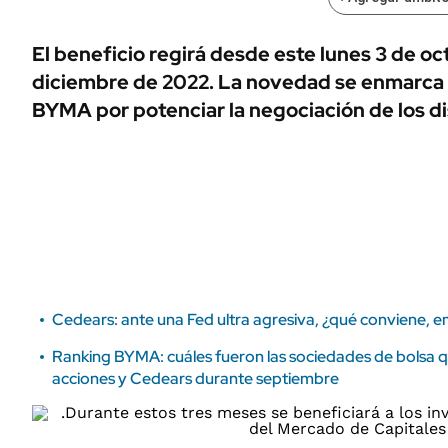
ÁMBITO DEBATE
Municipios
MEDIAKIT AMBITO DEBATE
El beneficio regirá desde este lunes 3 de oct
URUGUAY
diciembre de 2022. La novedad se enmarca
BYMA por potenciar la negociación de los di
Cedears: ante una Fed ultra agresiva, ¿qué conviene, 
Ranking BYMA: cuáles fueron las sociedades de bolsa
acciones y Cedears durante septiembre