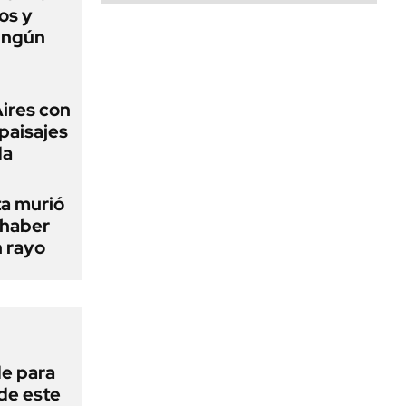
os y
ingún
Aires con
paisajes
da
ta murió
 haber
n rayo
de para
 de este