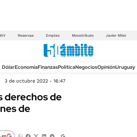
XIV
Reservas
Empleo
Monotributo
Javier Milei
Anuario autos 2026
Dólar
Economía
Finanzas
Política
Negocios
Opinión
Uruguay
TECNOLOGÍA
NOVEDADES FISCA
MÉXICO
3 de octubre 2022 - 16:47
EDICTOS JUDICIAL
OPINIÓN
s derechos de
MULTAS
MUNDO
nes de
LICITACIONES
INFORMACIÓN GENERAL
CUADROS TARIFAR
ESPECTÁCULOS
RECALL
DEPORTES
 en