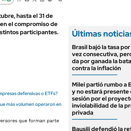
ANUARIO 2025
LIFESTYLE
EDICIÓN IMPRESA
AUTOS
ubre, hasta el 31 de
 en el compromiso de
Últimas noticia
stintos participantes.
Brasil bajó la tasa po
vez consecutiva, per
da por ganada la bata
contra la inflación
Milei partió rumbo a
y no estará presente 
empresas defensivas o ETFs?
sesión por el proyect
 que más volumen operaron en
inviolabilidad de la 
privada
Bausili defendió la r