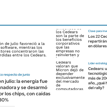
Clave para inv
Los 22 Ce
repartirán
en dólares
Líder estratég
Cedears: u
tecnológic
co respecto de junio
más de 20
 julio: la energía fue
año, ¿qué 
anadora y se desarmó
del rally?
or los chips, con caídas
 30%