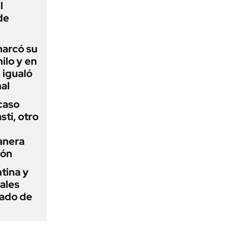
l
de
 marcó su
hilo y en
 igualó
al
 caso
ti, otro
anera
ión
tina y
ñales
gado de