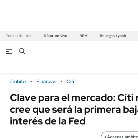
Temas del día
Dólar en vivo
REM
Benegas Lynch
NEGOCIOS
ÚLTIMAS NOTICIAS
Especiales Ámbito
ECONOMÍA
ámbito
Finanzas
Citi
Real Estate
Banco de Datos
Clave para el mercado: Citi
Sustentabilidad
Campo
cree que será la primera baj
Seguros
FINANZAS
ENERGY REPORT
interés de la Fed
Dólar
POLÍTICA
Mercados
+
Agregar ámbito
Nacional