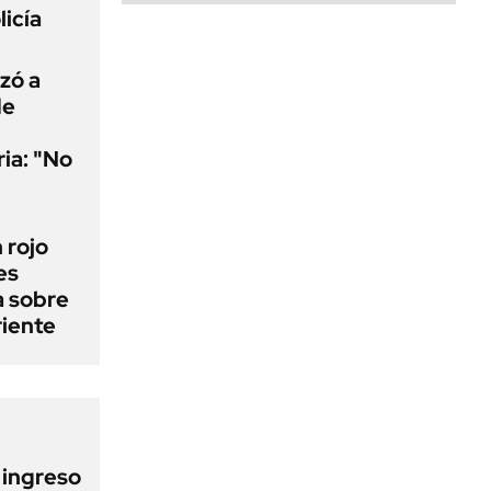
licía
uzó a
de
ria: "No
n rojo
es
a sobre
riente
l ingreso