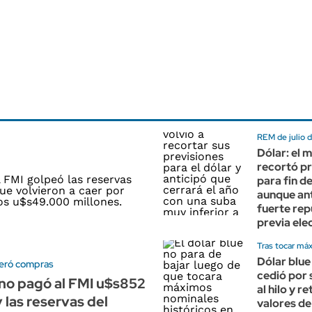
REM de julio 
Dólar: el 
recortó p
para fin d
aunque ant
fuerte rep
previa ele
Tras tocar máx
Dólar blue
leró compras
cedió por 
no pagó al FMI u$s852
al hilo y r
y las reservas del
valores de