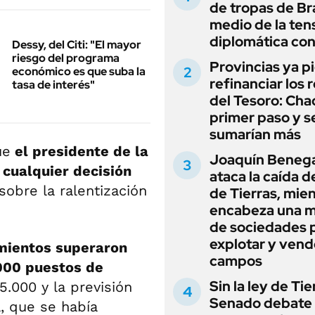
de tropas de Bra
medio de la ten
diplomática con
Dessy, del Citi: "El mayor
riesgo del programa
Provincias ya p
económico es que suba la
refinanciar los 
tasa de interés"
del Tesoro: Chac
primer paso y s
sumarían más
ue
el presidente de la
Joaquín Beneg
 cualquier decisión
ataca la caída de
sobre la ralentización
de Tierras, mie
encabeza una 
de sociedades 
explotar y vend
mientos superaron
campos
.000 puestos de
Sin la ley de Tie
5.000 y la previsión
Senado debate 
a, que se había