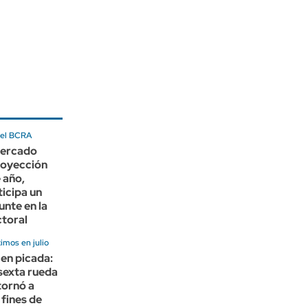
del BCRA
mercado
royección
e año,
icipa un
unte en la
ctoral
imos en julio
 en picada:
sexta rueda
etornó a
 fines de