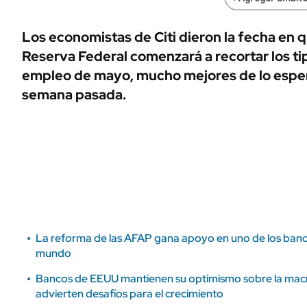
ÁMBITO DEBATE
Municipios
MEDIAKIT AMBITO DEBATE
Los economistas de Citi dieron la fecha en 
URUGUAY
Reserva Federal comenzará a recortar los tip
empleo de mayo, mucho mejores de lo esper
semana pasada.
La reforma de las AFAP gana apoyo en uno de los ban
mundo
Bancos de EEUU mantienen su optimismo sobre la macr
advierten desafíos para el crecimiento