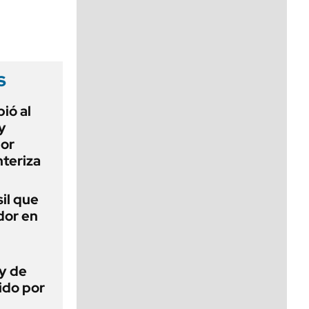
viernes de 10 a 18
s
ió al
y
por
teriza
sil que
dor en
ey de
ido por