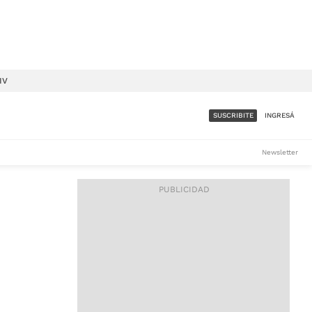
IV
SUSCRIBITE
INGRESÁ
SUMATE A LA COMUNIDAD
Newsletter
DE ÁMBITO
LES
ACCESO FULL - $1.800/MES
ES
CORPORATIVO - CONSULTAR
Si tenés dudas comunicate
con nosotros a
IOS
suscripciones@ambito.com.ar
Llamanos al (54) 11 4556-
9147/48 o
al (54) 11 4449-3256 de lunes a