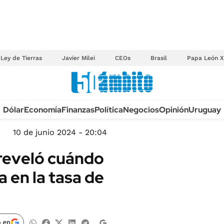
Ley de Tierras
Javier Milei
CEOs
Brasil
Papa León X
Anuario autos 2026
Dólar
Economía
Finanzas
Política
Negocios
Opinión
Uruguay
TECNOLOGÍA
NOVEDADES FISCA
MÉXICO
10 de junio 2024 - 20:04
EDICTOS JUDICIAL
OPINIÓN
 reveló cuándo
MULTAS
MUNDO
a en la tasa de
LICITACIONES
INFORMACIÓN GENERAL
CUADROS TARIFAR
ESPECTÁCULOS
RECALL
DEPORTES
 en