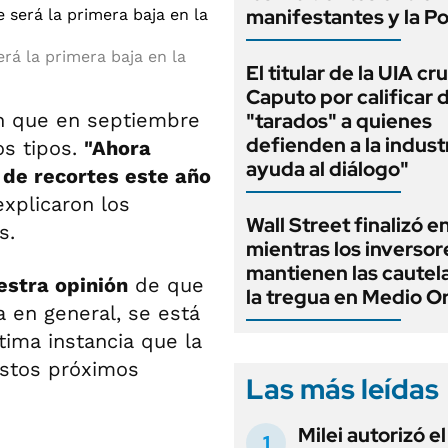
manifestantes y la Po
rá la primera baja en la
El titular de la UIA cr
Caputo por calificar 
en que en septiembre
"tarados" a quienes
defienden a la indust
os tipos.
"Ahora
ayuda al diálogo"
 de recortes este año
explicaron los
Wall Street finalizó e
s.
mientras los inversor
mantienen las cautel
stra opinión
de que
la tregua en Medio O
 en general, se está
ima instancia que la
estos próximos
Las más leídas
Milei autorizó e