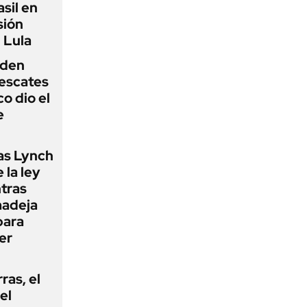
sil en
sión
 Lula
iden
rescates
o dio el
e
as Lynch
 la ley
ntras
madeja
para
er
rras, el
el