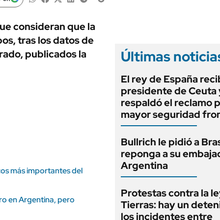
ANUARIO 2025
LIFESTYLE
EDICIÓN IMPRESA
AUTOS
que consideran que la
os, tras los datos de
Últimas noticia
ado, publicados la
El rey de España recib
presidente de Ceuta 
respaldó el reclamo 
mayor seguridad fron
Bullrich le pidió a Bra
reponga a su embaja
Argentina
cos más importantes del
Protestas contra la l
o en Argentina, pero
Tierras: hay un deten
los incidentes entre