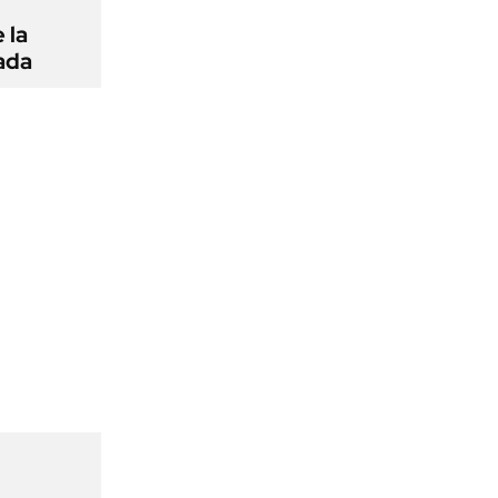
 la
ada