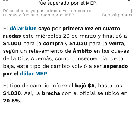
Dólar blue cayó por primera vez en cuatro
ruedas y fue superado por el MEP.
Depositphotos
El
dólar blue
cayó
por
primera vez en cuatro
ruedas
este miércoles 20 de marzo y finalizó a
$1.000
para la
compra
y
$1.030
para la
venta
,
según un relevamiento de
Ámbito
en las cuevas
de la City. Además, como consecuencia, de la
baja, este tipo de cambio volvió a ser
superado
por el
dólar MEP
.
El tipo de cambio informal
bajó $5
, hasta los
$1.030
. Así, la
brecha
con el oficial se ubicó en
20,8%.