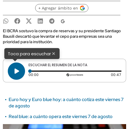
+ Agregar ámbito en
El BCRA sostuvo la compra de reservas y su presidente Santiago
Bausili descartó que levantar el cepo para empresas sea una
prioridad para la institución.
×
Toca para escuchar
ESCUCHAR EL RESUMEN DE LA NOTA
Tiempo transcurrido: 0 segundos
Dura
00:00
00:47
Euro hoy y Euro blue hoy: a cuánto cotiza este viernes 7
de agosto
Real blue: a cuánto opera este viernes 7 de agosto